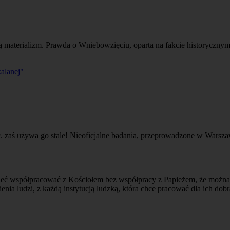
ą materializm. Prawda o Wniebowzięciu, oparta na fakcie historycznym
alanej"
. zaś używa go stale! Nieoficjalne badania, przeprowadzone w Warszawi
cieć współpracować z Kościołem bez współpracy z Papieżem, że można
ienia ludzi, z każdą instytucją ludzką, która chce pracować dla ich dobr