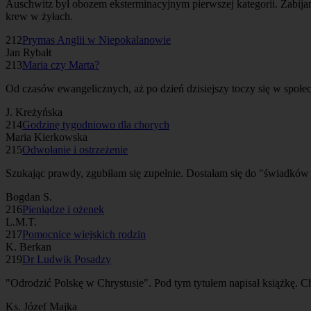
Auschwitz był obozem eksterminacyjnym pierwszej kategorii. Zabijan
krew w żyłach.
212
Prymas Anglii w Niepokalanowie
Jan Rybałt
213
Maria czy Marta?
Od czasów ewangelicznych, aż po dzień dzisiejszy toczy się w społec
J. Kreżyńska
214
Godzinę tygodniowo dla chorych
Maria Kierkowska
215
Odwołanie i ostrzeżenie
Szukając prawdy, zgubiłam się zupełnie. Dostałam się do "świadków 
Bogdan S.
216
Pieniądze i ożenek
L.M.T.
217
Pomocnice wiejskich rodzin
K. Berkan
219
Dr Ludwik Posadzy
"Odrodzić Polskę w Chrystusie". Pod tym tytułem napisał książkę. C
Ks. Józef Majka