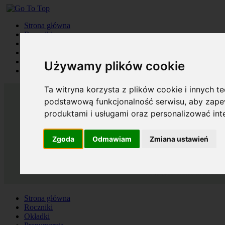
Strona główna
Roczniki
Okładki
Prenumerata
Kontakt
Używamy plików cookie
Szukaj
Ta witryna korzysta z plików cookie i innych t
podstawową funkcjonalność serwisu
,
aby zapew
produktami i usługami oraz personalizować in
Zgoda
Odmawiam
Zmiana ustawień
Strona główna
Roczniki
Okładki