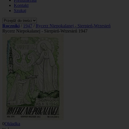
Prenumerata
Kontakt
Szukaj
Roczniki
/
1947
/
Rycerz Niepokalanej - Sierpień-Wrzesień
Rycerz Niepokalanej - Sierpień-Wrzesień 1947
0
Okładka
w. j.