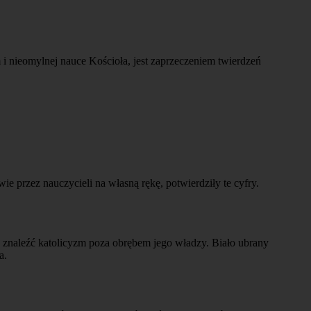
 i nieomylnej nauce Kościoła, jest zaprzeczeniem twierdzeń
e przez nauczycieli na własną rękę, potwierdziły te cyfry.
 znaleźć katolicyzm poza obrębem jego władzy. Biało ubrany
a.