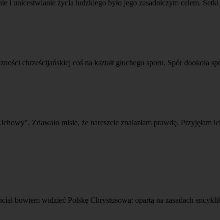
ie i unicestwianie życia ludzkiego było jego zasadniczym celem. Setk
zności chrześcijańskiej coś na kształt głuchego sporu. Spór dookoła sp
Jehowy". Zdawało misie, że nareszcie znalazłam prawdę. Przyjęłam ich
hciał bowiem widzieć Polskę Chrystusową: opartą na zasadach encykli