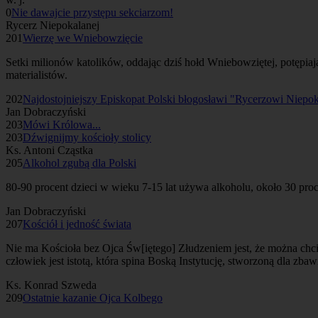
0
Nie dawajcie przystępu sekciarzom!
Rycerz Niepokalanej
201
Wierzę we Wniebowzięcie
Setki milionów katolików, oddając dziś hołd Wniebowziętej, potępiaj
materialistów.
202
Najdostojniejszy Episkopat Polski błogosławi "Rycerzowi Niepok
Jan Dobraczyński
203
Mówi Królowa...
203
Dźwignijmy kościoły stolicy
Ks. Antoni Cząstka
205
Alkohol zgubą dla Polski
80-90 procent dzieci w wieku 7-15 lat używa alkoholu, około 30 proc
Jan Dobraczyński
207
Kościół i jedność świata
Nie ma Kościoła bez Ojca Św[iętego] Złudzeniem jest, że można ch
człowiek jest istotą, która spina Boską Instytucję, stworzoną dla zbaw
Ks. Konrad Szweda
209
Ostatnie kazanie Ojca Kolbego