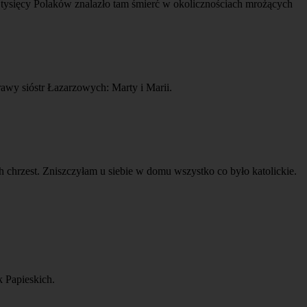
i tysięcy Polaków znalazło tam śmierć w okolicznościach mrożących
rawy sióstr Łazarzowych: Marty i Marii.
 chrzest. Zniszczyłam u siebie w domu wszystko co było katolickie.
k Papieskich.