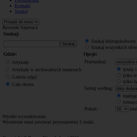
Prenumerata
Kontakt
Szukaj
Rycerski Szperacz
Szukaj:
Szukaj któregokolwiek
Szukaj wszystkich słó
Gdzie:
Opcje:
Przeszukaj:
Artykuły
tytuły i
Artykuły w archiwalnych numerach
tylko t
Galeria zdjęć
tylko t
Cała strona
Sortuj według:
maleją
rosnąc
Pokaż:
zna
Wyniki wyszukiwania
Wyrażenie musi zawierać przynajmniej 3 znaki.