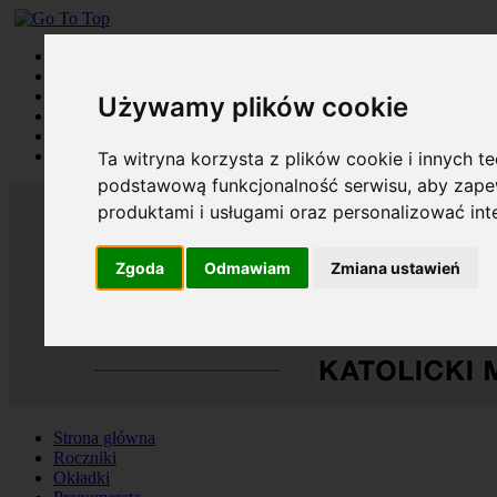
Strona główna
Roczniki
Okładki
Używamy plików cookie
Prenumerata
Kontakt
Szukaj
Ta witryna korzysta z plików cookie i innych t
podstawową funkcjonalność serwisu
,
aby zapew
produktami i usługami oraz personalizować in
Zgoda
Odmawiam
Zmiana ustawień
Strona główna
Roczniki
Okładki