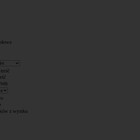
 słowa
w
 treść
reść
ytuły
co
o
ków z wyniku