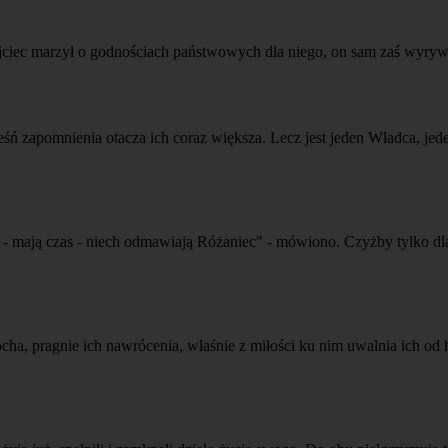
iec marzył o godnościach państwowych dla niego, on sam zaś wyrywał 
eśń zapomnienia otacza ich coraz większa. Lecz jest jeden Władca, jede
 mają czas - niech odmawiają Różaniec" - mówiono. Czyżby tylko dla st
cha, pragnie ich nawrócenia, właśnie z miłości ku nim uwalnia ich od h