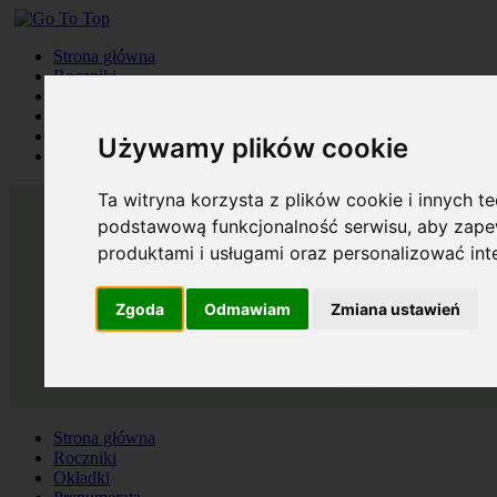
Strona główna
Roczniki
Okładki
Prenumerata
Kontakt
Używamy plików cookie
Szukaj
Ta witryna korzysta z plików cookie i innych t
podstawową funkcjonalność serwisu
,
aby zapew
produktami i usługami oraz personalizować in
Zgoda
Odmawiam
Zmiana ustawień
Strona główna
Roczniki
Okładki