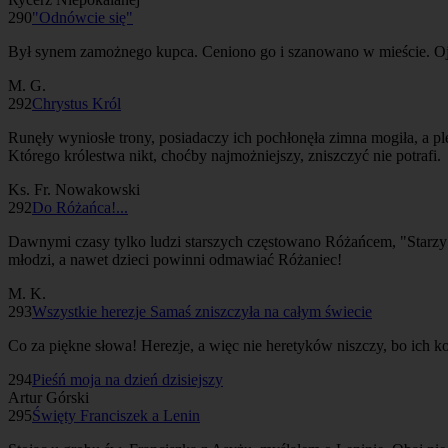
290
"Odnówcie się"
Był synem zamożnego kupca. Ceniono go i szanowano w mieście. Ojc
M. G.
292
Chrystus Król
Runęły wyniosłe trony, posiadaczy ich pochłonęła zimna mogiła, a pl
Którego królestwa nikt, choćby najmożniejszy, zniszczyć nie potrafi.
Ks. Fr. Nowakowski
292
Do Różańca!...
Dawnymi czasy tylko ludzi starszych częstowano Różańcem, "Starzy -
młodzi, a nawet dzieci powinni odmawiać Różaniec!
M. K.
293
Wszystkie herezje Samaś zniszczyła na całym świecie
Co za piękne słowa! Herezje, a więc nie heretyków niszczy, bo ich ko
294
Pieśń moja na dzień dzisiejszy
Artur Górski
295
Święty Franciszek a Lenin