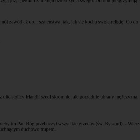
yją już, spełnili i zamknęli dzieło życia swego. Do obu pielgrzymują t
 zawód aż do... szaleństwa, tak, jak się kocha swoją religię! Co do tej 
?
 ulic stolicy Irlandii szedł skromnie, ale porządnie ubrany mężczyzna.
wnieby im Pan Bóg przebaczył wszystkie grzechy (św. Ryszard). - Wier
ę cuchnącym duchowo trupem.