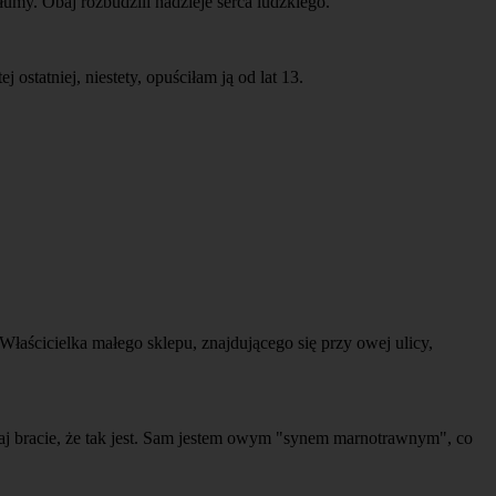
łumy. Obaj rozbudzili nadzieje serca ludzkiego.
ostatniej, niestety, opuściłam ją od lat 13.
 Właścicielka małego sklepu, znajdującego się przy owej ulicy,
zaj bracie, że tak jest. Sam jestem owym "synem marnotrawnym", co