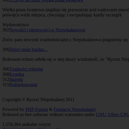
Wielka prasa światowa znajduje się przeważnie pod wpływami masoń
poświęca wiele miejsca, chwytając i uwypuklając każdy szczegół.
Wydawnictwo
302
Nowości i nienowości w Niepokalanowie
Znów paru nowymi wiadomościami z Niepokalanowa pragniemy się po
306
Dziwi mnie bardzo...
Bolesnem echem odbiła się w mej duszy wiadomość, że "Rycerz Niepo
306
Trudności religijne
308
Kronika
312
Iskierki
315
Podziękowania
Copyright © Rycerz Niepokalanej 2011
Powered by
PHP-Fusion
&
Fundacja Niepokalanej
.
Released as free software without warranties under
GNU Affero GPL
1,559,304 unikalne wizyty