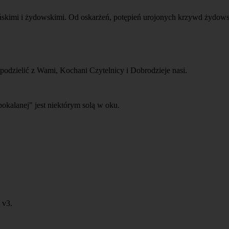
skimi i żydowskimi. Od oskarżeń, potępień urojonych krzywd żydowsk
dzielić z Wami, Kochani Czytelnicy i Dobrodzieje nasi.
kalanej" jest niektórym solą w oku.
v3.