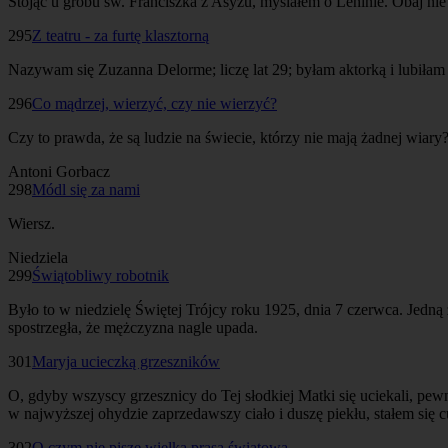
Stojąc u grobu św. Franciszka z Asyżu, myślałem o Leninie. Obaj nie ż
295
Z teatru - za furtę klasztorną
Nazywam się Zuzanna Delorme; liczę lat 29; byłam aktorką i lubiłam mój
296
Co mądrzej, wierzyć, czy nie wierzyć?
Czy to prawda, że są ludzie na świecie, którzy nie mają żadnej wiary
Antoni Gorbacz
298
Módl się za nami
Wiersz.
Niedziela
299
Świątobliwy robotnik
Było to w niedzielę Świętej Trójcy roku 1925, dnia 7 czerwca. Jedną z
spostrzegła, że mężczyzna nagle upada.
301
Maryja ucieczką grzeszników
O, gdyby wszyscy grzesznicy do Tej słodkiej Matki się uciekali, pe
w najwyższej ohydzie zaprzedawszy ciało i duszę piekłu, stałem si
302
O czym nie pisze wielka prasa światowa