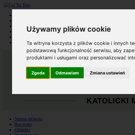
Strona główna
Roczniki
Okładki
Używamy plików cookie
Prenumerata
Kontakt
Szukaj
Ta witryna korzysta z plików cookie i innych t
podstawową funkcjonalność serwisu
,
aby zapew
produktami i usługami oraz personalizować in
Zgoda
Odmawiam
Zmiana ustawień
Strona główna
Roczniki
Okładki