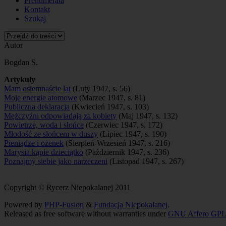
Prenumerata
Kontakt
Szukaj
Autor
Bogdan S.
Artykuły
Mam osiemnaście lat
(Luty 1947, s. 56)
Moje energie atomowe
(Marzec 1947, s. 81)
Publiczna deklaracja
(Kwiecień 1947, s. 103)
Mężczyźni odpowiadają za kobiety
(Maj 1947, s. 132)
Powietrze, woda i słońce
(Czerwiec 1947, s. 172)
Młodość ze słońcem w duszy
(Lipiec 1947, s. 190)
Pieniądze i ożenek
(Sierpień-Wrzesień 1947, s. 216)
Marysia kąpie dzieciątko
(Październik 1947, s. 236)
Poznajmy siebie jako narzeczeni
(Listopad 1947, s. 267)
Copyright © Rycerz Niepokalanej 2011
Powered by
PHP-Fusion
&
Fundacja Niepokalanej
.
Released as free software without warranties under
GNU Affero GPL