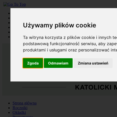
Strona główna
Roczniki
Okładki
Używamy plików cookie
Prenumerata
Kontakt
Szukaj
Ta witryna korzysta z plików cookie i innych t
podstawową funkcjonalność serwisu
,
aby zapew
produktami i usługami oraz personalizować in
Zgoda
Odmawiam
Zmiana ustawień
Strona główna
Roczniki
Okładki