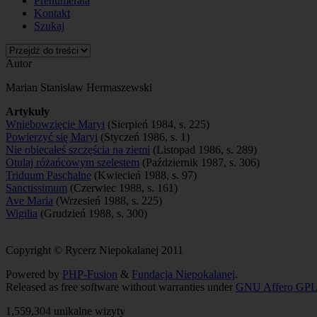
Prenumerata
Kontakt
Szukaj
Autor
Marian Stanisław Hermaszewski
Artykuły
Wniebowzięcie Maryi
(Sierpień 1984, s. 225)
Powierzyć się Maryi
(Styczeń 1986, s. 1)
Nie obiecałeś szczęścia na ziemi
(Listopad 1986, s. 289)
Otulaj różańcowym szelestem
(Październik 1987, s. 306)
Triduum Paschalne
(Kwiecień 1988, s. 97)
Sanctissimum
(Czerwiec 1988, s. 161)
Ave Maria
(Wrzesień 1988, s. 225)
Wigilia
(Grudzień 1988, s. 300)
Copyright © Rycerz Niepokalanej 2011
Powered by
PHP-Fusion
&
Fundacja Niepokalanej
.
Released as free software without warranties under
GNU Affero GPL
1,559,304 unikalne wizyty