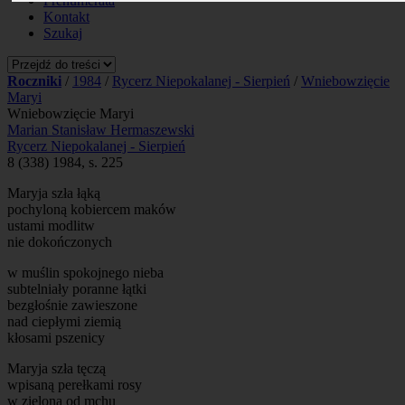
Prenumerata
Kontakt
Szukaj
Roczniki
/
1984
/
Rycerz Niepokalanej - Sierpień
/
Wniebowzięcie
Maryi
Wniebowzięcie Maryi
Marian Stanisław Hermaszewski
Rycerz Niepokalanej - Sierpień
8 (338) 1984, s. 225
Maryja szła łąką
pochyloną kobiercem maków
ustami modlitw
nie dokończonych
w muślin spokojnego nieba
subtelniały poranne łątki
bezgłośnie zawieszone
nad ciepłymi ziemią
kłosami pszenicy
Maryja szła tęczą
wpisaną perełkami rosy
w zieloną od mchu