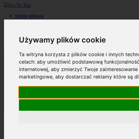
Strona główna
Roczniki
Okładki
Prenumerata
Używamy plików cookie
Kontakt
Szukaj
Ta witryna korzysta z plików cookie i innych tech
celach:
aby umożliwić podstawową funkcjonalność
internetowej
,
aby zmierzyć Twoje zainteresowanie 
marketingowe
,
aby dostarczać reklamy które są d
Strona główna
Roczniki
Okładki