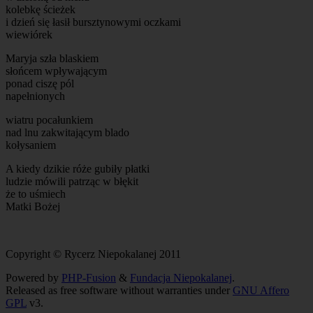
kolebkę ścieżek
i dzień się łasił bursztynowymi oczkami
wiewiórek
Maryja szła blaskiem
słońcem wpływającym
ponad ciszę pól
napełnionych
wiatru pocałunkiem
nad lnu zakwitającym blado
kołysaniem
A kiedy dzikie róże gubiły płatki
ludzie mówili patrząc w błękit
że to uśmiech
Matki Bożej
Copyright © Rycerz Niepokalanej 2011
Powered by
PHP-Fusion
&
Fundacja Niepokalanej
.
Released as free software without warranties under
GNU Affero
GPL
v3.