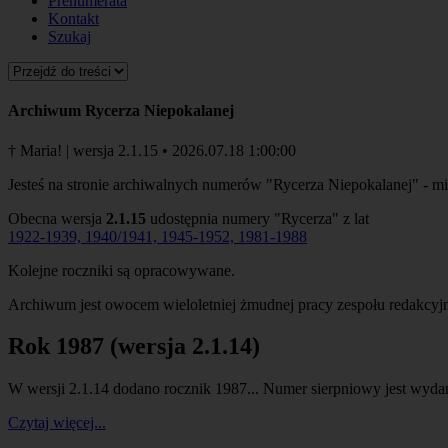
Prenumerata
Kontakt
Szukaj
Archiwum Rycerza Niepokalanej
† Maria! | wersja 2.1.15 • 2026.07.18 1:00:00
Jesteś na stronie archiwalnych numerów "Rycerza Niepokalanej" - mi
Obecna wersja
2.1.15
udostępnia numery "Rycerza" z lat
1922-1939, 1940/1941, 1945-1952, 1981-1988
Kolejne roczniki są opracowywane.
Archiwum jest owocem wieloletniej żmudnej pracy zespołu redakcyj
Rok 1987 (wersja 2.1.14)
W wersji 2.1.14 dodano rocznik 1987... Numer sierpniowy jest wyda
Czytaj więcej...