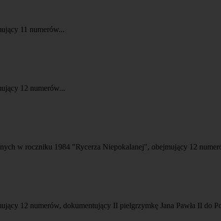
mujący 11 numerów...
mujący 12 numerów...
onych w roczniku 1984 "Rycerza Niepokalanej", obejmujący 12 numeró
ujący 12 numerów, dokumentujący II pielgrzymkę Jana Pawła II do Po