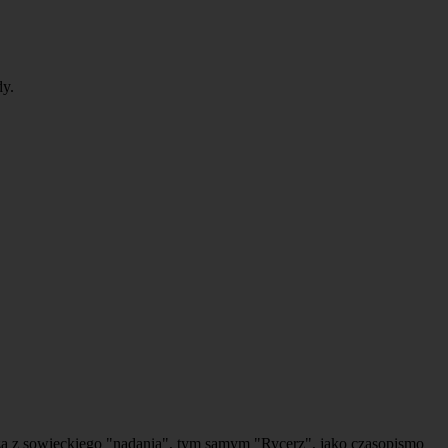
dy.
ładza z sowieckiego "nadania", tym samym "Rycerz", jako czasopismo