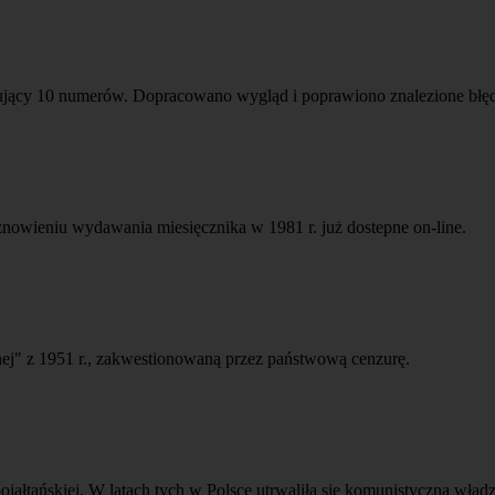
mujący 10 numerów. Dopracowano wygląd i poprawiono znalezione błę
nowieniu wydawania miesięcznika w 1981 r. już dostepne on-line.
ej" z 1951 r., zakwestionowaną przez państwową cenzurę.
i pojałtańskiej. W latach tych w Polsce utrwaliła się komunistyczna w