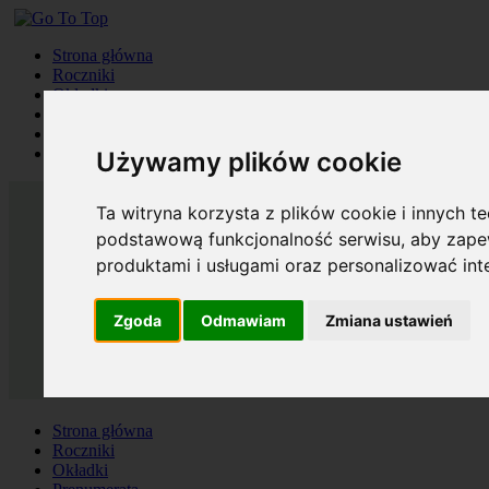
Strona główna
Roczniki
Okładki
Prenumerata
Kontakt
Szukaj
Używamy plików cookie
Ta witryna korzysta z plików cookie i innych t
podstawową funkcjonalność serwisu
,
aby zapew
produktami i usługami oraz personalizować in
Zgoda
Odmawiam
Zmiana ustawień
Strona główna
Roczniki
Okładki