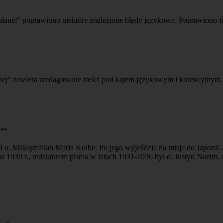
lanej" poprawiono niektóre znalezione błędy językowe. Poprawiono fu
nej" zawiera zredagowane treści pod kątem językowym i korekcyjnym.
..
o. Maksymilian Maria Kolbe. Po jego wyjeździe na misje do Japonii 26 
nia 1930 r., redaktorem pisma w latach 1931-1936 był o. Justyn Nazim, a