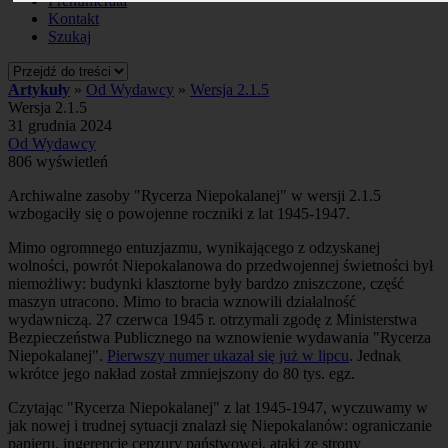
Prenumerata
Kontakt
Szukaj
Artykuły
»
Od Wydawcy
»
Wersja 2.1.5
Wersja 2.1.5
31 grudnia 2024
Od Wydawcy
806 wyświetleń
Archiwalne zasoby "Rycerza Niepokalanej" w wersji 2.1.5
wzbogaciły się o powojenne roczniki z lat 1945-1947.
Mimo ogromnego entuzjazmu, wynikającego z odzyskanej
wolności, powrót Niepokalanowa do przedwojennej świetności był
niemożliwy: budynki klasztorne były bardzo zniszczone, część
maszyn utracono. Mimo to bracia wznowili działalność
wydawniczą. 27 czerwca 1945 r. otrzymali zgodę z Ministerstwa
Bezpieczeństwa Publicznego na wznowienie wydawania "Rycerza
Niepokalanej".
Pierwszy numer ukazał się już w lipcu
. Jednak
wkrótce jego nakład został zmniejszony do 80 tys. egz.
Czytając "Rycerza Niepokalanej" z lat 1945-1947, wyczuwamy w
jak nowej i trudnej sytuacji znalazł się Niepokalanów: ograniczanie
papieru, ingerencje cenzury państwowej, ataki ze strony