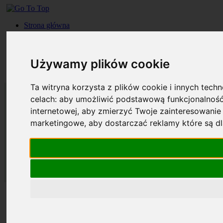
Strona główna
Roczniki
Okładki
Prenumerata
Używamy plików cookie
Kontakt
Szukaj
Ta witryna korzysta z plików cookie i innych tech
celach:
aby umożliwić podstawową funkcjonalność
internetowej
,
aby zmierzyć Twoje zainteresowanie 
marketingowe
,
aby dostarczać reklamy które są d
Strona główna
Roczniki
Okładki