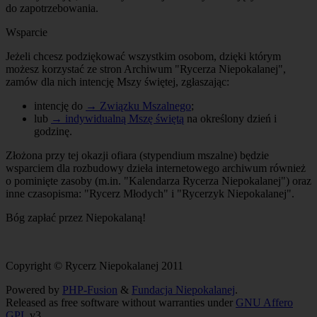
do zapotrzebowania.
Wsparcie
Jeżeli chcesz podziękować wszystkim osobom, dzięki którym
możesz korzystać ze stron Archiwum "Rycerza Niepokalanej",
zamów dla nich intencję Mszy świętej, zgłaszając:
intencję do
→ Związku Mszalnego
;
lub
→ indywidualną Mszę świętą
na określony dzień i
godzinę.
Złożona przy tej okazji ofiara (stypendium mszalne) będzie
wsparciem dla rozbudowy dzieła internetowego archiwum również
o pominięte zasoby (m.in. "Kalendarza Rycerza Niepokalanej") oraz
inne czasopisma: "Rycerz Młodych" i "Rycerzyk Niepokalanej".
Bóg zapłać przez Niepokalaną!
Copyright © Rycerz Niepokalanej 2011
Powered by
PHP-Fusion
&
Fundacja Niepokalanej
.
Released as free software without warranties under
GNU Affero
GPL
v3.