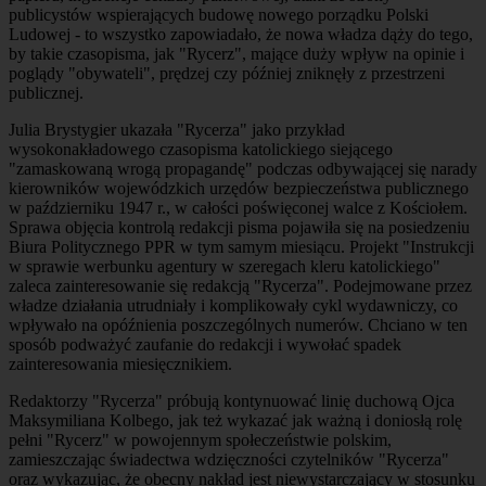
publicystów wspierających budowę nowego porządku Polski
Ludowej - to wszystko zapowiadało, że nowa władza dąży do tego,
by takie czasopisma, jak "Rycerz", mające duży wpływ na opinie i
poglądy "obywateli", prędzej czy później zniknęły z przestrzeni
publicznej.
Julia Brystygier ukazała "Rycerza" jako przykład
wysokonakładowego czasopisma katolickiego siejącego
"zamaskowaną wrogą propagandę" podczas odbywającej się narady
kierowników wojewódzkich urzędów bezpieczeństwa publicznego
w październiku 1947 r., w całości poświęconej walce z Kościołem.
Sprawa objęcia kontrolą redakcji pisma pojawiła się na posiedzeniu
Biura Politycznego PPR w tym samym miesiącu. Projekt "Instrukcji
w sprawie werbunku agentury w szeregach kleru katolickiego"
zaleca zainteresowanie się redakcją "Rycerza". Podejmowane przez
władze działania utrudniały i komplikowały cykl wydawniczy, co
wpływało na opóźnienia poszczególnych numerów. Chciano w ten
sposób podważyć zaufanie do redakcji i wywołać spadek
zainteresowania miesięcznikiem.
Redaktorzy "Rycerza" próbują kontynuować linię duchową Ojca
Maksymiliana Kolbego, jak też wykazać jak ważną i doniosłą rolę
pełni "Rycerz" w powojennym społeczeństwie polskim,
zamieszczając świadectwa wdzięczności czytelników "Rycerza"
oraz wykazując, że obecny nakład jest niewystarczający w stosunku