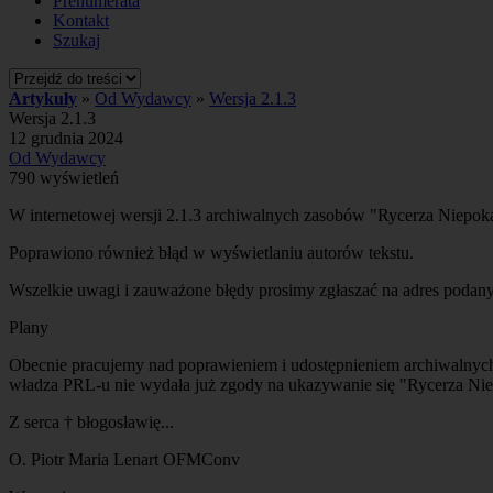
Prenumerata
Kontakt
Szukaj
Artykuły
»
Od Wydawcy
»
Wersja 2.1.3
Wersja 2.1.3
12 grudnia 2024
Od Wydawcy
790 wyświetleń
W internetowej wersji 2.1.3 archiwalnych zasobów "Rycerza Niepokal
Poprawiono również błąd w wyświetlaniu autorów tekstu.
Wszelkie uwagi i zauważone błędy prosimy zgłaszać na adres podany
Plany
Obecnie pracujemy nad poprawieniem i udostępnieniem archiwalnych 
władza PRL-u nie wydała już zgody na ukazywanie się "Rycerza Nie
Z serca † błogosławię...
O. Piotr Maria Lenart OFMConv