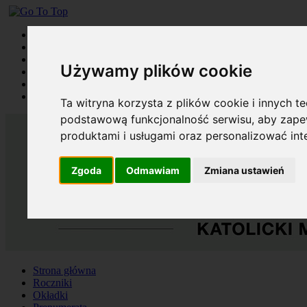
Strona główna
Roczniki
Okładki
Używamy plików cookie
Prenumerata
Kontakt
Szukaj
Ta witryna korzysta z plików cookie i innych t
podstawową funkcjonalność serwisu
,
aby zapew
produktami i usługami oraz personalizować in
Zgoda
Odmawiam
Zmiana ustawień
Strona główna
Roczniki
Okładki