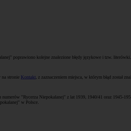
anej" poprawiono kolejne znalezione błędy językowe i tzw. literówki.
 na stronie
Kontakt
, z zaznaczeniem miejsca, w którym błąd został znal
numerów "Rycerza Niepokalanej" z lat 1939, 1940/41 oraz 1945-1952,
pokalanej" w Polsce.