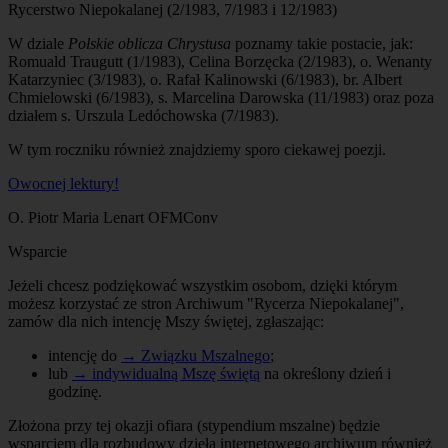
Rycerstwo Niepokalanej (2/1983, 7/1983 i 12/1983)
W dziale
Polskie oblicza Chrystusa
poznamy takie postacie, jak:
Romuald Traugutt (1/1983), Celina Borzęcka (2/1983), o. Wenanty
Katarzyniec (3/1983), o. Rafał Kalinowski (6/1983), br. Albert
Chmielowski (6/1983), s. Marcelina Darowska (11/1983) oraz poza
działem s. Urszula Ledóchowska (7/1983).
W tym roczniku również znajdziemy sporo ciekawej poezji.
Owocnej lektury!
O. Piotr Maria Lenart OFMConv
Wsparcie
Jeżeli chcesz podziękować wszystkim osobom, dzięki którym
możesz korzystać ze stron Archiwum "Rycerza Niepokalanej",
zamów dla nich intencję Mszy świętej, zgłaszając:
intencję do
→ Związku Mszalnego
;
lub
→ indywidualną Mszę świętą
na określony dzień i
godzinę.
Złożona przy tej okazji ofiara (stypendium mszalne) będzie
wsparciem dla rozbudowy dzieła internetowego archiwum również