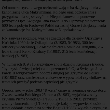
Od numeru styczniowego rozbrzmiewają echa dziękczynienia za
kanonizację Ojca Maksymiliana Kolbego oraz oczekiwania i
przygotowania się szczególnie Niepokalanowa na ponowne
przybycie Ojca Świętego Jana Pawła II do Ojczyzny dla uczczenia
600-lecia pobytu Królowej Polski na Jasnej Górze i dziękczynienia
za kanonizację św. Maksymiliana w Niepokalanowie.
RN zauważa rocznice, ważne i znaczące dla dziejów Ojczyzny i
Kościoła: 1950-lecie Odkupienia (3/1983, 5/1983), 300-lecie
odsieczy wiedeńskiej, 120-lecie śmierci Romualda Traugutta, 25-
lecie śmierci Reiko Kitahary (1/1983), 215-lecie konfederacji
barskiej (3/1983).
W numerach 8, 9 i 10 zrezygnowano z działów
Kronika
i
Iskierki
,
"by uzyskać więcej miejsca dla przemówień Ojca Świętego Jana
Pawła II wygłoszonych podczas drugiej pielgrzymki do Polski"
(10/1983) oraz zamieszczać ciekawsze wypowiedzi czytelników na
temat ich przeżyć podczas papieskiej pielgrzymki.
Oprócz tego w roku 1983 "Rycerz" omawia tajemnicę uroczystości
Zwiastowania Pańskiego 25 marca (3/1983), wyjaśnia zasady
czytania Pisma Świętego (1/1983, 2/1983 i 3/1983), przybliża
zasady ekumenizmu (1/1983), podaje kolejne wypowiedzi osób na
temat oddania dziecka na służbę Bogu (1/1983), wyjaśnia czym jest