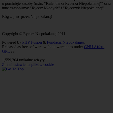
o pominięte zasoby (m.in. "Kalendarza Rycerza Niepokalanej") oraz
inne czasopisma: "Rycerz Młodych" i "Rycerzyk Niepokalanej".
Bóg zapłać przez Niepokalaną!
Copyright © Rycerz Niepokalanej 2011
Powered by
PHP-Fusion
&
Fundacja Niepokalanej
.
Released as free software without warranties under
GNU Affero
GPL
v3.
1,559,304 unikalne wizyty
Zmień ustawienia plików cookie