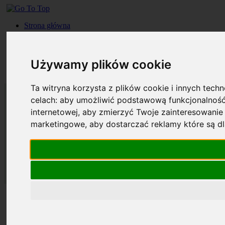
Strona główna
Roczniki
Okładki
Prenumerata
Używamy plików cookie
Kontakt
Szukaj
Ta witryna korzysta z plików cookie i innych tech
celach:
aby umożliwić podstawową funkcjonalność
internetowej
,
aby zmierzyć Twoje zainteresowanie 
marketingowe
,
aby dostarczać reklamy które są d
Strona główna
Roczniki
Okładki