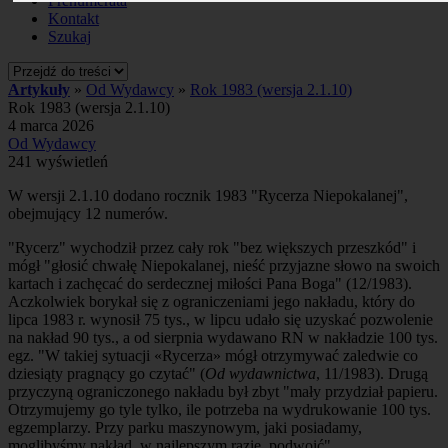
Prenumerata
Kontakt
Szukaj
Artykuły
»
Od Wydawcy
»
Rok 1983 (wersja 2.1.10)
Rok 1983 (wersja 2.1.10)
4 marca 2026
Od Wydawcy
241 wyświetleń
W wersji 2.1.10 dodano rocznik 1983 "Rycerza Niepokalanej",
obejmujący 12 numerów.
"Rycerz" wychodził przez cały rok "bez większych przeszkód" i
mógł "głosić chwałę Niepokalanej, nieść przyjazne słowo na swoich
kartach i zachęcać do serdecznej miłości Pana Boga" (12/1983).
Aczkolwiek borykał się z ograniczeniami jego nakładu, który do
lipca 1983 r. wynosił 75 tys., w lipcu udało się uzyskać pozwolenie
na nakład 90 tys., a od sierpnia wydawano RN w nakładzie 100 tys.
egz. "W takiej sytuacji «Rycerza» mógł otrzymywać zaledwie co
dziesiąty pragnący go czytać" (
Od wydawnictwa
, 11/1983). Drugą
przyczyną ograniczonego nakładu był zbyt "mały przydział papieru.
Otrzymujemy go tyle tylko, ile potrzeba na wydrukowanie 100 tys.
egzemplarzy. Przy parku maszynowym, jaki posiadamy,
moglibyśmy nakład, w najlepszym razie, podwoić".