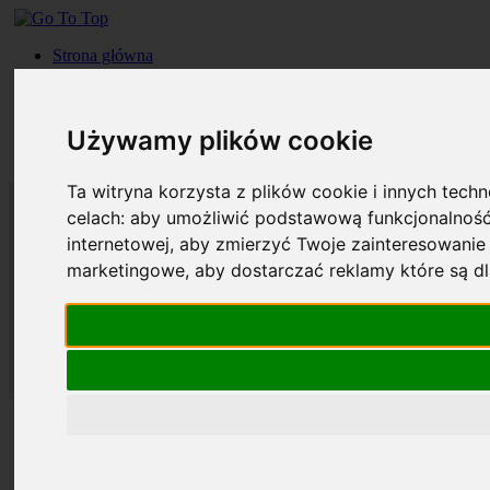
Strona główna
Roczniki
Okładki
Prenumerata
Używamy plików cookie
Kontakt
Szukaj
Ta witryna korzysta z plików cookie i innych tech
celach:
aby umożliwić podstawową funkcjonalność
internetowej
,
aby zmierzyć Twoje zainteresowanie 
marketingowe
,
aby dostarczać reklamy które są d
Strona główna
Roczniki
Okładki