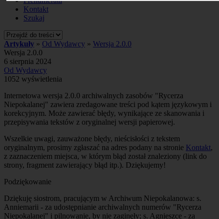
Prenumerata
Kontakt
Szukaj
Artykuły
»
Od Wydawcy
»
Wersja 2.0.0
Wersja 2.0.0
6 sierpnia 2024
Od Wydawcy
1052 wyświetlenia
Internetowa wersja 2.0.0 archiwalnych zasobów "Rycerza
Niepokalanej" zawiera zredagowane treści pod kątem językowym i
korekcyjnym. Może zawierać błędy, wynikające ze skanowania i
przepisywania tekstów z oryginalnej wersji papierowej.
Wszelkie uwagi, zauważone błędy, nieścisłości z tekstem
oryginalnym, prosimy zgłaszać na adres podany na stronie
Kontakt
,
z zaznaczeniem miejsca, w którym błąd został znaleziony (link do
strony, fragment zawierający błąd itp.). Dziękujemy!
Podziękowanie
Dziękuję siostrom, pracującym w Archiwum Niepokalanowa: s.
Anniemarii - za udostępnianie archiwalnych numerów "Rycerza
Niepokalanej" i pilnowanie, by nie zaginęły; s. Agnieszce - za