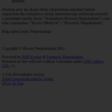
godzinę.
Złożona przy tej okazji ofiara (stypendium mszalne) będzie
wsparciem dla rozbudowy dzieła internetowego archiwum również
o pominięte zasoby (m.in. "Kalendarza Rycerza Niepokalanej") oraz
inne czasopisma: "Rycerz Młodych" i "Rycerzyk Niepokalanej".
Bóg zapłać przez Niepokalaną!
Copyright © Rycerz Niepokalanej 2011
Powered by
PHP-Fusion
&
Fundacja Niepokalanej
.
Released as free software without warranties under
GNU Affero
GPL
v3.
1,559,304 unikalne wizyty
Zmień ustawienia plików cookie