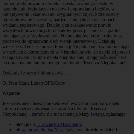
pomoc w skanowaniu i korekcie zeskanowanego tekstu, w
uzupełnianiu brakujących tekstów i poprawianiu błędów, w
odnajdywaniu i skanowaniu oryginalnych zdjęć, które zostały
reprodukowane i często są bardzo słabej jakości na stronach
wydania papierowego. Dziękuję za zeskanowanie prawie
wszystkich powojennych roczników przez p. Janusza - grafika
pracującego w Wydawnictwie Niepokalanów, które to skany są
podstawą do opracowania ich wersji internetowej. Dziękuję
wreszcie s. Teresie - prezes Fundacji Niepokalanej i współpracującej
w mediach elektronicznych w Niepokalanowie, że dzięki jej pracy i
zaangażowaniu w inne dzieła Niepokalanej, mogę poświęcić czas
na opracowanie internetowego archiwum "Rycerza Niepokalanej".
Dziękuję i z serca † błogosławię...
O. Piotr Maria Lenart OFMConv
Wsparcie
Jeżeli również chcesz podziękować wszystkim osobom, dzięki
którym możesz korzystać ze stron Archiwum "Rycerza
Niepokalanej", zamów dla nich intencję Mszy świętej, zgłaszając:
intencję do
→ Związku Mszalnego
;
lub
→ indywidualną Mszę świętą
na określony dzień i