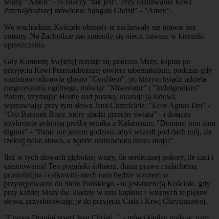
wiarą: "Amen" - to znaczy "tak jest". Przy rozdawaniu Krwi
Przenajdroższej mówiono: Sanguis Christi" - "Amen".
We wschodnim Kościele obrzędy te zachowały się prawie bez
zmiany. Na Zachodzie zaś zmieniły się nieco, zawsze w kierunki
uproszczenia.
Gdy Komunię Św[iętą] rozdaje się podczas Mszy, kapłan po
przyjęciu Krwi Przenajdroższej otwiera tabernakulum, podczas gdy
ministrant odmawia głośno "Confiteor". po którym ksiądz udziela
rozgrzeszenia ogólnego, mówiąc "Misereatur" i "Indulgentiam".
Potem, trzymając Hostię nad puszką, ukazuje ją ludowi,
wymawiając przy tym słowa Jana Chrzciciela: "Ecce Agnus Dei" -
"Oto Baranek Boży, który gładzi grzechy świata" - i dołącza
trzykrotnie pokorną prośbę setnika z Kafarnaum: "Domine, non sum
dignus" - "Panie nie jestem godzien, abyś wszedł pod dach mój, ale
rzeknij tylko słowo, a będzie uzdrowiona dusza moja!"
Ileż w tych słowach głębokiej wiary, ile serdecznej pokory, ile czci i
uszanowania! Ten pogański żołnierz, dusza prawa i szlachetna,
prostolinijna i całkowita-niech nam będzie wzorem w
przystępowaniu do Stołu Pańskiego - to jest-intencją Kościoła, gdy
przy każdej Mszy św. kładzie w usta kapłana i wiernych te piękne
słowa, przystosowując je do przyjęcia Ciała i Krwi Chrystusowej.
"Corpus Domini nostri Jesu Christi..." - mówi kapłan podając nam