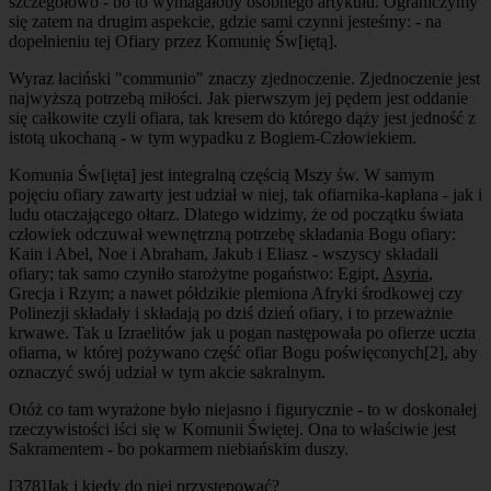
szczegółowo - bo to wymagałoby osobnego artykułu. Ograniczymy
się zatem na drugim aspekcie, gdzie sami czynni jesteśmy: - na
dopełnieniu tej Ofiary przez Komunię Św[iętą].
Wyraz łaciński "communio" znaczy zjednoczenie. Zjednoczenie jest
najwyższą potrzebą miłości. Jak pierwszym jej pędem jest oddanie
się całkowite czyli
ofiara
, tak kresem do którego dąży jest
jedność
z
istotą ukochaną - w tym wypadku z Bogiem-Człowiekiem.
Komunia Św[ięta] jest integralną częścią Mszy św. W samym
pojęciu ofiary zawarty jest udział w niej, tak ofiarnika-kapłana - jak i
ludu otaczającego ołtarz. Dlatego widzimy, że od początku świata
człowiek odczuwał wewnętrzną potrzebę składania Bogu ofiary:
Kain i Abel, Noe i Abraham, Jakub i Eliasz - wszyscy składali
ofiary; tak samo czyniło starożytne pogaństwo: Egipt,
Asyria
,
Grecja i Rzym; a nawet półdzikie plemiona Afryki środkowej czy
Polinezji składały i składają po dziś dzień ofiary, i to przeważnie
krwawe. Tak u Izraelitów jak u pogan następowała po ofierze
uczta
ofiarna
, w której pożywano część ofiar Bogu poświęconych
[2]
, aby
oznaczyć swój udział w tym akcie sakralnym.
Otóż co tam wyrażone było niejasno i figurycznie - to w doskonałej
rzeczywistości iści się w Komunii Świętej. Ona to właściwie jest
Sakramentem - bo pokarmem niebiańskim duszy.
[378]
Jak i kiedy do niej przystępować?