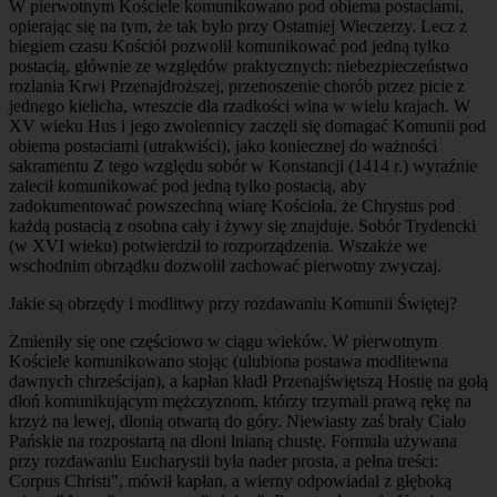
W pierwotnym Kościele komunikowano pod obiema postaciami,
opierając się na tym, że tak było przy Ostatniej Wieczerzy. Lecz z
biegiem czasu Kościół pozwolił komunikować pod jedną tylko
postacią, głównie ze względów praktycznych: niebezpieczeństwo
rozlania Krwi Przenajdroższej, przenoszenie chorób przez picie z
jednego kielicha, wreszcie dla rzadkości wina w wielu krajach. W
XV wieku Hus i jego zwolennicy zaczęli się domagać Komunii pod
obiema postaciami (utrakwiści), jako koniecznej do ważności
sakramentu Z tego względu sobór w Konstancji (1414 r.) wyraźnie
zalecił komunikować pod jedną tylko postacią, aby
zadokumentować powszechną wiarę Kościoła, że Chrystus pod
każdą postacią z osobna cały i żywy się znajduje. Sobór Trydencki
(w XVI wieku) potwierdził to rozporządzenia. Wszakże we
wschodnim obrządku dozwolił zachować pierwotny zwyczaj.
Jakie są obrzędy i modlitwy przy rozdawaniu Komunii Świętej?
Zmieniły się one częściowo w ciągu wieków. W pierwotnym
Kościele komunikowano stojąc (ulubiona postawa modlitewna
dawnych chrześcijan), a kapłan kładł Przenajświętszą Hostię na gołą
dłoń komunikującym mężczyznom, którzy trzymali prawą rękę na
krzyż na lewej, dłonią otwartą do góry. Niewiasty zaś brały Ciało
Pańskie na rozpostartą na dłoni lnianą chustę. Formuła używana
przy rozdawaniu Eucharystii była nader prosta, a pełna treści:
Corpus Christi", mówił kapłan, a wierny odpowiadał z głęboką