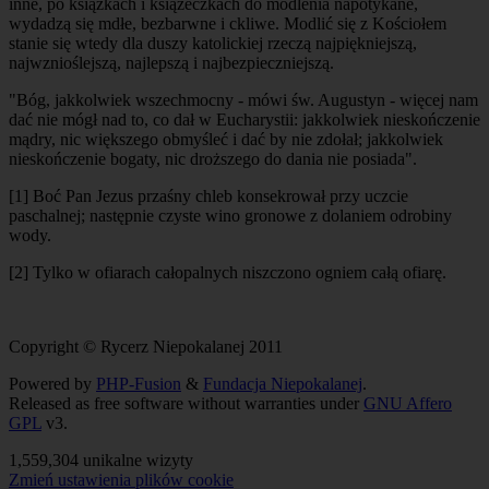
inne, po książkach i książeczkach do modlenia napotykane,
wydadzą się mdłe, bezbarwne i ckliwe. Modlić się z Kościołem
stanie się wtedy dla duszy katolickiej rzeczą najpiękniejszą,
najwznioślejszą, najlepszą i najbezpieczniejszą.
"Bóg, jakkolwiek wszechmocny - mówi św. Augustyn - więcej nam
dać nie mógł nad to, co dał w Eucharystii: jakkolwiek nieskończenie
mądry, nic większego obmyśleć i dać by nie zdołał; jakkolwiek
nieskończenie bogaty, nic droższego do dania nie posiada".
[1] Boć Pan Jezus przaśny chleb konsekrował przy uczcie
paschalnej; następnie czyste wino gronowe z dolaniem odrobiny
wody.
[2] Tylko w ofiarach całopalnych niszczono ogniem całą ofiarę.
Copyright © Rycerz Niepokalanej 2011
Powered by
PHP-Fusion
&
Fundacja Niepokalanej
.
Released as free software without warranties under
GNU Affero
GPL
v3.
1,559,304 unikalne wizyty
Zmień ustawienia plików cookie