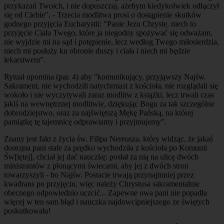
przykazań Twoich, i nie dopuszczaj, ażebym kiedykolwiek odłączył
się od Ciebie". - Trzecia modlitwa prosi o dostąpienie skutków
godnego przyjęcia Eucharystii: "Panie Jezu Chryste, niech to
przyjęcie Ciała Twego, które ja niegodny spożywać się odważam,
nie wyjdzie mi na sąd i potępienie, lecz według Twego miłosierdzia,
niech mi posłuży ku obronie duszy i ciała i niech mi będzie
lekarstwem".
Rytuał upomina (par. 4) aby "komunikujący, przyjąwszy Najśw.
Sakrament, nie wychodzili natychmiast z kościoła, nie rozglądali się
wokoło i nie wyczytywali zaraz modlitw z książki, lecz trwali czas
jakiś na wewnętrznej modlitwie, dziękując Bogu za tak szczególne
dobrodziejstwo, oraz za najświętszą Mękę Pańską, na której
pamiątkę tę tajemnicę odprawiamy i przyjmujemy".
Znany jest fakt z życia św. Filipa Nereusza, który widząc, że jakaś
dostojna pani stale za prędko wychodziła z kościoła po Komunii
Św[iętej], chciał jej dać nauczkę: posłał za nią na ulicę dwóch
ministrantów z płonącymi świecami, aby jej z dwóch stron
towarzyszyli - bo Najśw. Postacie trwają przynajmniej przez
kwadrans po przyjęciu, więc należy Chrystusa sakramentalnie
obecnego odpowiednio uczcić... Zapewne owa pani nie popadła
więcej w ten sam błąd i nauczka najdowcipniejszego ze świętych
poskutkowała!