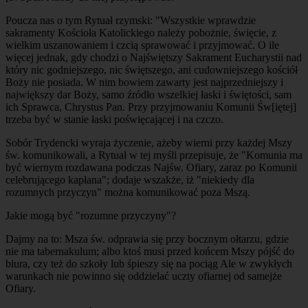
Poucza nas o tym Rytuał rzymski: "Wszystkie wprawdzie
sakramenty Kościoła Katolickiego należy pobożnie, święcie, z
wielkim uszanowaniem i czcią sprawować i przyjmować. O ile
więcej jednak, gdy chodzi o Najświętszy Sakrament Eucharystii nad
który nic godniejszego, nic świętszego, ani cudowniejszego kościół
Boży nie posiada. W nim bowiem zawarty jest najprzedniejszy i
największy dar Boży, samo źródło wszelkiej łaski i świętości, sam
ich Sprawca, Chrystus Pan. Przy przyjmowaniu Komunii Św[iętej]
trzeba być w stanie łaski poświęcającej i na czczo.
Sobór Trydencki wyraja życzenie, ażeby wierni przy każdej Mszy
św. komunikowali, a Rytuał w tej myśli przepisuje, że "Komunia ma
być wiernym rozdawana podczas Najśw. Ofiary, zaraz po Komunii
celebrującego kapłana"; dodaje wszakże, iż "niekiedy dla
rozumnych przyczyn" można komunikować poza Mszą.
Jakie mogą być "rozumne przyczyny"?
Dajmy na to: Msza św. odprawia się przy bocznym ołtarzu, gdzie
nie ma tabernakulum; albo ktoś musi przed końcem Mszy pójść do
biura, czy też do szkoły lub śpieszy się na pociąg Ale w zwykłych
warunkach nie powinno się oddzielać uczty ofiarnej od samejże
Ofiary.