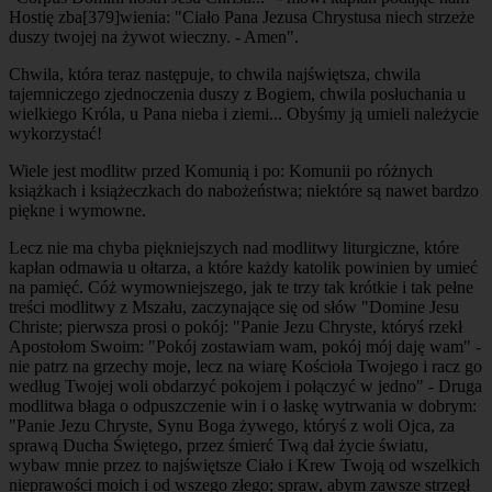
Hostię zba
[379]
wienia: "Ciało Pana Jezusa Chrystusa niech strzeże
duszy twojej na żywot wieczny. - Amen".
Chwila, która teraz następuje, to chwila najświętsza, chwila
tajemniczego zjednoczenia duszy z Bogiem, chwila posłuchania u
wielkiego Króla, u Pana nieba i ziemi... Obyśmy ją umieli należycie
wykorzystać!
Wiele jest modlitw przed Komunią i po: Komunii po różnych
książkach i książeczkach do nabożeństwa; niektóre są nawet bardzo
piękne i wymowne.
Lecz nie ma chyba piękniejszych nad modlitwy liturgiczne, które
kapłan odmawia u ołtarza, a które każdy katolik powinien by umieć
na pamięć. Cóż wymowniejszego, jak te trzy tak krótkie i tak pełne
treści modlitwy z Mszału, zaczynające się od słów "Domine Jesu
Christe; pierwsza prosi o pokój: "Panie Jezu Chryste, któryś rzekł
Apostołom Swoim: "Pokój zostawiam wam, pokój mój daję wam" -
nie patrz na grzechy moje, lecz na wiarę Kościoła Twojego i racz go
według Twojej woli obdarzyć pokojem i połączyć w jedno" - Druga
modlitwa błaga o odpuszczenie win i o łaskę wytrwania w dobrym:
"Panie Jezu Chryste, Synu Boga żywego, któryś z woli Ojca, za
sprawą Ducha Świętego, przez śmierć Twą dał życie światu,
wybaw mnie przez to najświętsze Ciało i Krew Twoją od wszelkich
nieprawości moich i od wszego złego; spraw, abym zawsze strzegł