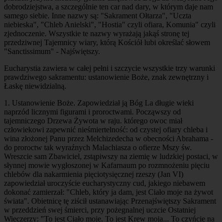
dobrodziejstwa, a szczególnie ten car nad dary, w którym daje nam
samego siebie. Inne nazwy są: "Sakrament Ołtarza", "Uczta
niebieska", "Chleb Anielski", "Hostia" czyli ofiara, Komunia" czyli
zjednoczenie. Wszystkie te nazwy wyrażają jakąś stronę tej
przedziwnej Tajemnicy wiary, którą Kościół lubi określać słowem
"Sanctissimum" - Najświętszy.
Eucharystia zawiera w całej pełni i szczycie wszystkie trzy warunki
prawdziwego sakramentu: ustanowienie Boże, znak zewnętrzny i
Łaskę niewidzialną.
1.
Ustanowienie Boże
. Zapowiedział ją Bóg La długie wieki
naprzód licznymi figurami i proroctwami. Począwszy od
tajemniczego Drzewa Żywota w raju. którego owoc miał
człowiekowi zapewnić nieśmiertelność: od czystej ofiary chleba i
wina złożonej Panu przez Melchizedecha w obecności Abrahama -
do proroctw tak wyraźnych Malachiasza o ofierze Mszy św.
Wreszcie sam Zbawiciel, zstąpiwszy na ziemię w ludzkiej postaci, w
słynnej mowie wygłoszonej w Kafarnaum po rozmnożeniu pięciu
chlebów dla nakarmienia pięciotysięcznej rzeszy (Jan VI)
zapowiedział uroczyście eucharystyczny cud, jakiego niebawem
dokonać zamierzał: "Chleb, który ja dam, jest Ciało moje na żywot
świata". Obietnicę tę ziścił ustanawiając Przenajświętszy Sakrament
w przeddzień swej śmierci, przy pożegnalnej uczcie Ostatniej
Wieczerzy: "To jest Ciało moje. To jest Krew moja... To czyńcie na