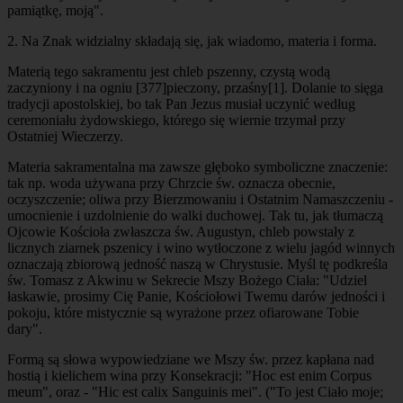
pamiątkę, moją".
2.
Na Znak widzialny
składają się, jak wiadomo,
materia i forma
.
Materią
tego sakramentu jest chleb pszenny, czystą wodą
zaczyniony i na ogniu
[377]
pieczony, przaśny
[1]
. Dolanie to sięga
tradycji apostolskiej, bo tak Pan Jezus musiał uczynić według
ceremoniału żydowskiego, którego się wiernie trzymał przy
Ostatniej Wieczerzy.
Materia sakramentalna ma zawsze głęboko symboliczne znaczenie:
tak np. woda używana przy Chrzcie św. oznacza obecnie,
oczyszczenie; oliwa przy Bierzmowaniu i Ostatnim Namaszczeniu -
umocnienie i uzdolnienie do walki duchowej. Tak tu, jak tłumaczą
Ojcowie Kościoła zwłaszcza św. Augustyn, chleb powstały z
licznych ziarnek pszenicy i wino wytłoczone z wielu jagód winnych
oznaczają zbiorową jedność naszą w Chrystusie. Myśl tę podkreśla
św. Tomasz z Akwinu w Sekrecie Mszy Bożego Ciała: "Udziel
łaskawie, prosimy Cię Panie, Kościołowi Twemu darów jedności i
pokoju, które mistycznie są wyrażone przez ofiarowane Tobie
dary".
Formą
są słowa wypowiedziane we Mszy św. przez kapłana nad
hostią i kielichem wina przy Konsekracji: "Hoc est enim Corpus
meum", oraz - "Hic est calix Sanguinis mei". ("To jest Ciało moje;