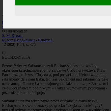
Prenumerata
Kontakt
Szukaj
Roczniki
/
1951
/
Rycerz Niepokalanej - Grudzień
/
O
sakramentach
O sakramentach
S. M. Renata
Rycerz Niepokalanej - Grudzień
12 (292) 1951, s. 376
III.
EUCHARYSTIA
Przenajświętszy Sakrament czyli Eucharystia jest to - według
określenia katechizmowego - prawdziwe Ciało i prawdziwa Krew
Pana naszego Jezusa Chrystusa, pod postaciami chleba i wina. Inne
sakramenty dają nam łaską, ten. zaś Sakrament nad sakramenty daje
nam samego Dawcę Łaski, utajonego z ciałem i duszą, z Bóstwem i
człowieczeństwem pod nikłymi - a jakże wymownymi postaciami -
pozornie pokarmu i napoju.
Sakrament ten ma wicie nazw, prócz oficjalnej niejako nazwy
Eucharystia. Słowo to znaczy po grecku "dziękczynienie", gdyż
przezeń jedynie możemy godnie dziękować Bogu za wszystkie Jego