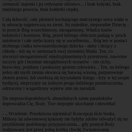
ciemność stajenki i jej ordynarne ubóstwo... i brak kołyski, brak
miękkiego powicia, brak kołderki ciepłej.
Całą tkliwość, cały płomień kochającego matczynego serca wlała w
tę adorację najpierwszą na ziemi. Jej maleńkie, nieporadne Dziecię -
to przecie Bóg wszechmocny, nieogarniony, Władca losów
ludzkości i kosmosu. Bóg, przed którego obliczem padają w proch
aniołowie i całe niebo korzy się w uwielbieniu... Bóg ten w postaci
drobnego ciałka nowonarodzonego dziecka - słaby i drżący z
chłodu - tuli się w ramionach swej ziemskiej Matki. Ten, co
stworzył nieogarnioność międzyplanetarnych przestrzeni, zawrotne
szczyty gór i bezmiar niezgłębionych oceanów - oto cichy,
bezwolny, poddany i posłuszny gestom człowieka... Ten, na którego
jeden akt myśli ziemia okwieca się barwną wiosną, purpurowieje
złotem jesieni, lub osrebrzą się kryształami śniegu - leży w tej szopie
bydlęcej, nieprzyjęty na żadnym progu ludzkiego pomieszczenia,
odrzucony i wzgardzony wpierw nim się narodził.
Do nieprawdopodobnych, absurdalnych zaiste paradoksów
doprowadza Cię, Boże, Twe niepojęte ukochanie człowieka!
- ...Wcielenie. Przedziwna tajemnica! Koncepcja iście boska.
Miliony lat adwentowej tęsknoty nie byłyby zdolne odważyć się na
przybliżenie podobnego przypuszczenia... gdy pomysł Boży
realizowany jest przez jedną krótką chwilę Zwiastowania.