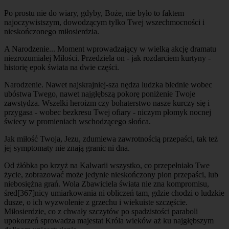
Po prostu nie do wiary, gdyby, Boże, nie było to faktem
najoczywistszym, dowodzącym tylko Twej wszechmocności i
nieskończonego miłosierdzia.
A Narodzenie... Moment wprowadzający w wielką akcję dramatu
niezrozumiałej Miłości. Przedziela on - jak rozdarciem kurtyny -
historię epok świata na dwie części.
Narodzenie. Nawet najskrajniej-sza nędza ludzka blednie wobec
ubóstwa Twego, nawet najgłębszą pokorę poniżenie Twoje
zawstydza. Wszelki heroizm czy bohaterstwo nasze kurczy się i
przygasa - wobec bezkresu Twej ofiary - niczym płomyk nocnej
świecy w promieniach wschodzącego słońca.
Jak miłość Twoja, Jezu, zdumiewa zawrotnością przepaści, tak też
jej symptomaty nie znają granic ni dna.
Od żłóbka po krzyż na Kalwarii wszystko, co przepełniało Twe
życie, zobrazować może jedynie nieskończony pion przepaści, lub
niebosiężna grań. Wola Zbawiciela świata nie zna kompromisu,
śred
[367]
nicy umiarkowania ni obliczeń tam, gdzie chodzi o ludzkie
dusze, o ich wyzwolenie z grzechu i wiekuiste szczęście.
Miłosierdzie, co z chwały szczytów po spadzistości paraboli
upokorzeń sprowadza majestat Króla wieków aż ku najgłębszym