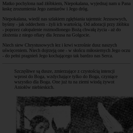
Matko pochylona nad żłóbkiem, Niepokalana, wyjednaj nam u Pana
łaskę zrozumienia Jego zamiarów i Jego dróg.
Niepokalana, wiedź nas szlakiem zgłębiania tajemnic Jezusowych,
byśmy - jak oddechem - żyli ich wartością. Od adoracji przy żłóbku
- poprzez całopalenie rozmodlonego Bożą chwałą życia - aż do
złożenia z niego ofiary dla Jezusa na Golgocie.
Niech siew Chrystusowych łez i krwi wzrośnie dusz naszych
uświęceniem. Niech dojrzeją one - w słońcu miłosiernych Jego oczu
- do pełni pragnień Jego kochającego tak bardzo nas Serca.
Szczęśliwe są dusze, zmierzające z czystością intencji
wprost do Boga, wzdychające tylko do Boga, czyniące
wszystko dla Boga. One już tu na ziemi wiodą żywot
Aniołów niebieskich.