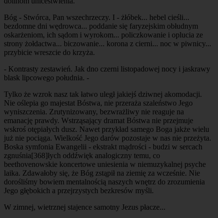
dolinom unicestwienia.
Bóg - Stwórca, Pan wszechrzeczy. I - żłóbek... hebel cieśli...
bezdomne dni wędrowca... poddanie się faryzejskim obłudnym
oskarżeniom, ich sądom i wyrokom... policzkowanie i oplucia ze
strony żołdactwa... biczowanie... korona z cierni... noc w piwnicy...
przybicie wreszcie do krzyża.
- Kontrasty zestawień. Jak dno czerni listopadowej nocy i jaskrawy
blask lipcowego południa. -
Tylko że wzrok nasz tak łatwo uległ jakiejś dziwnej akomodacji.
Nie oślepia go majestat Bóstwa, nie przeraża szaleństwo Jego
wyniszczenia. Zrutynizowany, bezwrażliwy nie reaguje na
emanację prawdy. Wstrząsający dramat Bóstwa nie przejmuje
wskroś otępiałych dusz. Nawet przykład samego Boga jakże wielu
już nie pociąga. Wielkość Jego darów pozostaje w nas nie przeżyta.
Boska symfonia Ewangelii - ekstrakt mądrości - budzi w sercach
zgnuśnia
[368]
łych oddźwięk analogiczny temu, co
beethovenowskie koncertowe uniesienia w niemuzykalnej psyche
laika. Zdawałoby się, że Bóg zstąpił na ziemię za wcześnie. Nie
dorośliśmy bowiem mentalnością naszych wnętrz do zrozumienia
Jego głębokich a przejrzystych bezkresów myśli.
W zimnej, wietrznej stajence samotny Jezus płacze...