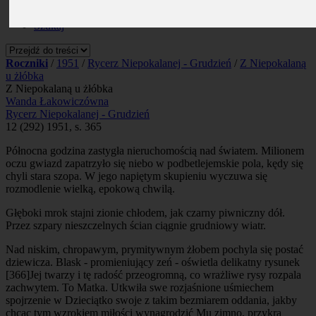
Prenumerata
Kontakt
Szukaj
Roczniki
/
1951
/
Rycerz Niepokalanej - Grudzień
/
Z Niepokalaną
u żłóbka
Z Niepokalaną u żłóbka
Wanda Łakowiczówna
Rycerz Niepokalanej - Grudzień
12 (292) 1951, s. 365
Północna godzina zastygła nieruchomością nad światem. Milionem
oczu gwiazd zapatrzyło się niebo w podbetlejemskie pola, kędy się
chyli stara szopa. W jego napiętym skupieniu wyczuwa się
rozmodlenie wielką, epokową chwilą.
Głęboki mrok stajni zionie chłodem, jak czarny piwniczny dół.
Przez szpary nieszczelnych ścian ciągnie grudniowy wiatr.
Nad niskim, chropawym, prymitywnym żłobem pochyla się postać
dziewicza. Blask - promieniujący zeń - oświetla delikatny rysunek
[366]
Jej twarzy i tę radość przeogromną, co wrażliwe rysy rozpala
zachwytem. To Matka. Utkwiła swe rozjaśnione uśmiechem
spojrzenie w Dzieciątko swoje z takim bezmiarem oddania, jakby
chcąc tym wzrokiem miłości wynagrodzić Mu zimno, przykrą