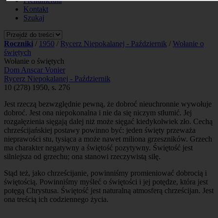
Prenumerata
Kontakt
Szukaj
Roczniki
/
1950
/
Rycerz Niepokalanej - Październik
/
Wołanie o
świętych
Wołanie o świętych
Dom Anscar Vonier
Rycerz Niepokalanej - Październik
10 (278) 1950, s. 276
Jest rzeczą bezwzględnie pewną, że dobroć nieuchronnie wywołuje
dobroć. Jest ona niepokonalna i nie da się niczym stłumić. Jej
rozgałęzienia sięgają dalej niż może sięgać kiedykolwiek zło. Cechą
chrześcijańskiej postawy powinno być: jeden święty przeważa
nieprawości stu, tysiąca a może nawet miliona grzeszników. Grzech
ma charakter negatywny a świętość pozytywny. Świętość jest
silniejsza od grzechu; ona stanowi rzeczywistą siłę.
Stąd też, jako chrześcijanie, powinniśmy promieniować dobrocią i
świętością. Powinniśmy myśleć o świętości i jej potędze, która jest
potęgą Chrystusa. Świętość jest naturalną atmosferą chrześcijan. Jest
ona treścią ich codziennego życia.