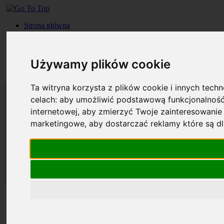
Strona główna
Roczniki
Okładki
Prenumerata
Używamy plików cookie
Kontakt
Szukaj
Ta witryna korzysta z plików cookie i innych tech
celach:
aby umożliwić podstawową funkcjonalność
internetowej
,
aby zmierzyć Twoje zainteresowanie 
marketingowe
,
aby dostarczać reklamy które są d
Strona główna
Roczniki
Okładki