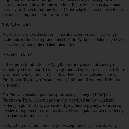
namiętności opanowały mię zupełnie. Pijaństwo, rozpusta, łamanie
przykazań Bożych, oto me życie. O obowiązkach życia uczciwego
człowieka, zapomniałem już zupełnie.
Tak żyłem wiele lat...
Aż wreszcie przyszła straszna choroba weneryczna, a co za tym
idzie - niezdolność do pracy i niechęć do życia. Chciałem się leczyć,
lecz z braku pracy nie miałem pieniędzy.
Poszedłem kraść...
Od tej pory, tj. od roku 1926, tylko bramy więzień otwierały i
zamykały się za mną. 10 lat swego młodzieńczego życia spędziłem
w murach więziennych. Odsiadywałem kary w więzieniach: w
Piotrkowie Tryb., w Częstochowie, Lublinie, Równym, Rybniku i
w Płocku.
Do Płocka zostałem przetransportowany 1 lutego [1938] r. z
Piotrkowa Tryb., jako niepoprawny recydywista do więzienia
izolacyjnego. Ścisły rygor i ostra dyscyplina wpłynęły, żem zaczął
myśleć o popełnieniu samobójstwa. Myśli te jak krwiożercze hieny
prześladowały mnie stale...
Och, gdybym za popełnienie pierwszego przestępstwa skazany