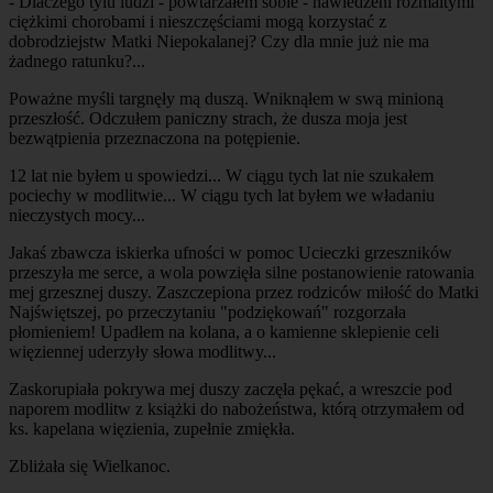
- Dlaczego tylu ludzi - powtarzałem sobie - nawiedzeni rozmaitymi
ciężkimi chorobami i nieszczęściami mogą korzystać z
dobrodziejstw Matki Niepokalanej? Czy dla mnie już nie ma
żadnego ratunku?...
Poważne myśli targnęły mą duszą. Wniknąłem w swą minioną
przeszłość. Odczułem paniczny strach, że dusza moja jest
bezwątpienia przeznaczona na potępienie.
12 lat nie byłem u spowiedzi... W ciągu tych lat nie szukałem
pociechy w modlitwie... W ciągu tych lat byłem we władaniu
nieczystych mocy...
Jakaś zbawcza iskierka ufności w pomoc Ucieczki grzeszników
przeszyła me serce, a wola powzięła silne postanowienie ratowania
mej grzesznej duszy. Zaszczepiona przez rodziców miłość do Matki
Najświętszej, po przeczytaniu "podziękowań" rozgorzała
płomieniem! Upadłem na kolana, a o kamienne sklepienie celi
więziennej uderzyły słowa modlitwy...
Zaskorupiała pokrywa mej duszy zaczęła pękać, a wreszcie pod
naporem modlitw z książki do nabożeństwa, którą otrzymałem od
ks. kapelana więzienia, zupełnie zmiękła.
Zbliżała się Wielkanoc.