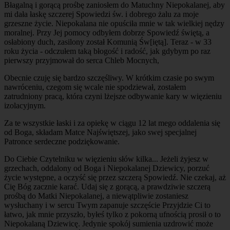
Błagalną i gorącą prośbę zaniosłem do Matuchny Niepokalanej, aby
mi dała łaskę szczerej Spowiedzi św. i dobrego żalu za moje
grzeszne życie. Niepokalana nie opuściła mnie w tak wielkiej nędzy
moralnej. Przy Jej pomocy odbyłem dobrze Spowiedź świętą, a
osłabiony duch, zasilony został Komunią Św[iętą]. Teraz - w 33
roku życia - odczułem taką błogość i radość, jak gdybym po raz
pierwszy przyjmował do serca Chleb Mocnych,
Obecnie czuję się bardzo szczęśliwy. W krótkim czasie po swym
nawróceniu, czegom się wcale nie spodziewał, zostałem
zatrudniony pracą, która czyni lżejsze odbywanie kary w więzieniu
izolacyjnym.
Za te wszystkie łaski i za opiekę w ciągu 12 lat mego oddalenia się
od Boga, składam Matce Najświętszej, jako swej specjalnej
Patronce serdeczne podziękowanie.
Do Ciebie Czytelniku w więzieniu słów kilka... Jeżeli żyjesz w
grzechach, oddalony od Boga i Niepokalanej Dziewicy, porzuć
życie występne, a oczyść się przez szczerą Spowiedź. Nie czekaj, aż
Cię Bóg zacznie karać. Udaj się z gorącą, a prawdziwie szczerą
prośbą do Matki Niepokalanej, a niewątpliwie zostaniesz
wysłuchany i w sercu Twym zapanuje szczęście Przyjdzie Ci to
łatwo, jak mnie przyszło, byłeś tylko z pokorną ufnością prosił o to
Niepokalaną Dziewicę. Jedynie spokój sumienia uzdrowić może