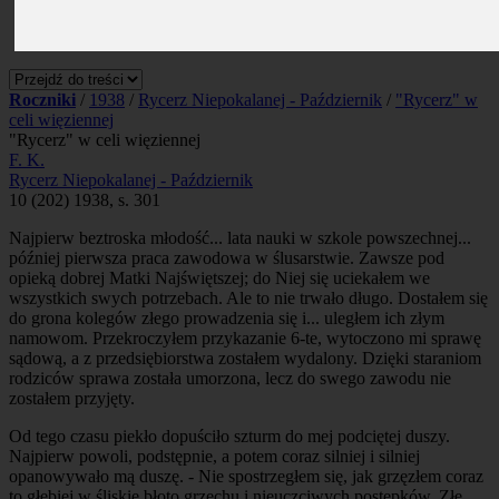
Prenumerata
Kontakt
Szukaj
Roczniki
/
1938
/
Rycerz Niepokalanej - Październik
/
"Rycerz" w
celi więziennej
"Rycerz" w celi więziennej
F. K.
Rycerz Niepokalanej - Październik
10 (202) 1938, s. 301
Najpierw beztroska młodość... lata nauki w szkole powszechnej...
później pierwsza praca zawodowa w ślusarstwie. Zawsze pod
opieką dobrej Matki Najświętszej; do Niej się uciekałem we
wszystkich swych potrzebach. Ale to nie trwało długo. Dostałem się
do grona kolegów złego prowadzenia się i... uległem ich złym
namowom. Przekroczyłem przykazanie 6-te, wytoczono mi sprawę
sądową, a z przedsiębiorstwa zostałem wydalony. Dzięki staraniom
rodziców sprawa została umorzona, lecz do swego zawodu nie
zostałem przyjęty.
Od tego czasu piekło dopuściło szturm do mej podciętej duszy.
Najpierw powoli, podstępnie, a potem coraz silniej i silniej
opanowywało mą duszę. - Nie spostrzegłem się, jak grzęzłem coraz
to głębiej w śliskie błoto grzechu i nieuczciwych postępków. Złe