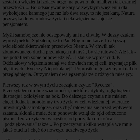
został do więzienia izolacyjnego, na pewno nie miałbym tak czarnej
przeszłości!... Bo odsiadywanie kary w zwykłym więzieniu dla
wykolejeńca karanego już raz lub dwa razy, to nie jest karą. Natura
przywyka do warunków życia i cela więzienna staje się
pensjonatem.
Myśli samobójcze nie odstępowały ani na chwilę. W duszy czułem
wprost piekło. Sądziłem, że to Pan Bóg mnie karze 1 całą swą
wściekłość skierowałem przeciwko Niemu. W chwili tak
zbuntowanego ducha przemknęła mi myśl, by się ratować. Ale jak -
nie potrafiłem sobie odpowiedzieć... I stał się wprost cud. P.
Oddziałowy więzienia stanął we drzwiach mojej celi, trzymając plik
błękitnych "Rycerzy Niepokalanej". Poprosiłem go, ażeby mi dał do
przeglądnięcia. Otrzymałem dwa egzemplarze z różnych miesięcy.
Pierwszy raz w swym życiu zacząłem czytać "Rycerza".
Przeczytałem drobne wiadomości, niektóre artykuły, oglądnąłem
ilustracje i odłożyłem na bok. Do dalszego czytania nie miałem
chęci. Jednak monotonny tryb życia w celi więziennej, wiercące
umysł myśli samobójcze, oraz chęć ratowania się przed wpływem
szatana, skłoniła mnie, żem ponownie wziął do ręki odrzucone
pismo. Teraz czytałem wszystko, od początku do końca i...
"podziękowania" także... Po przeczytaniu kilku wstąpiła we mnie
jakaś otucha i chęć do nowego, uczciwego życia.