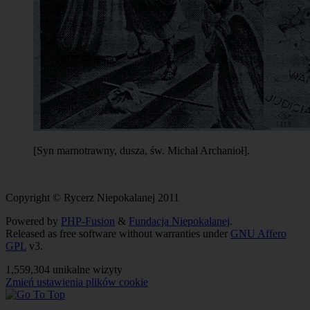
[Syn marnotrawny, dusza, św. Michał Archanioł].
Copyright © Rycerz Niepokalanej 2011
Powered by
PHP-Fusion
&
Fundacja Niepokalanej
.
Released as free software without warranties under
GNU Affero
GPL
v3.
1,559,304 unikalne wizyty
Zmień ustawienia plików cookie