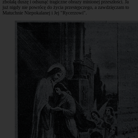
zbolałą duszę i odsunąć tragiczne obrazy minionej przeszłości. Ja
już nigdy nie powrócę do życia przestępczego, a zawdzięczam to
Matuchnie Niepokalanej i Jej "Rycerzowi".