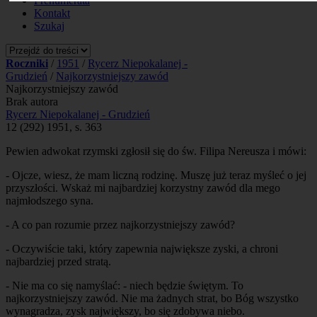
Prenumerata
Kontakt
Szukaj
Roczniki
/
1951
/
Rycerz Niepokalanej -
Grudzień
/
Najkorzystniejszy zawód
Najkorzystniejszy zawód
Brak autora
Rycerz Niepokalanej - Grudzień
12 (292) 1951, s. 363
Pewien adwokat rzymski zgłosił się do św. Filipa Nereusza i mówi:
- Ojcze, wiesz, że mam liczną rodzinę. Muszę już teraz myśleć o jej
przyszłości. Wskaż mi najbardziej korzystny zawód dla mego
najmłodszego syna.
- A co pan rozumie przez najkorzystniejszy zawód?
- Oczywiście taki, który zapewnia największe zyski, a chroni
najbardziej przed stratą.
- Nie ma co się namyślać: - niech będzie świętym. To
najkorzystniejszy zawód. Nie ma żadnych strat, bo Bóg wszystko
wynagradza, zysk największy, bo się zdobywa niebo.