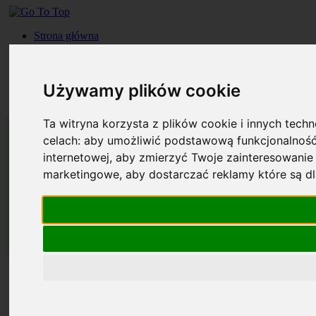
Strona główna
Roczniki
Okładki
Prenumerata
Używamy plików cookie
Kontakt
Szukaj
Ta witryna korzysta z plików cookie i innych tech
celach:
aby umożliwić podstawową funkcjonalność
internetowej
,
aby zmierzyć Twoje zainteresowanie 
marketingowe
,
aby dostarczać reklamy które są d
Strona główna
Roczniki
Okładki