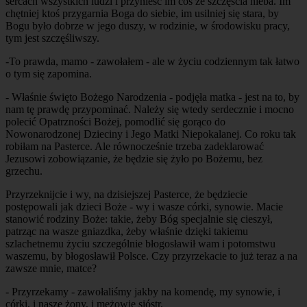
sercach wszystkich ludzi i przynieść im coś ze szczęścia nieba. Im
chętniej ktoś przygarnia Boga do siebie, im usilniej się stara, by
Bogu było dobrze w jego duszy, w rodzinie, w środowisku pracy,
tym jest szczęśliwszy.
-To prawda, mamo - zawołałem - ale w życiu codziennym tak łatwo
o tym się zapomina.
- Właśnie święto Bożego Narodzenia - podjęła matka - jest na to, by
nam tę prawdę przypominać. Należy się wtedy serdecznie i mocno
polecić Opatrzności Bożej, pomodlić się gorąco do
Nowonarodzonej Dzieciny i Jego Matki Niepokalanej. Co roku tak
robiłam na Pasterce. Ale równocześnie trzeba zadeklarować
Jezusowi zobowiązanie, że będzie się żyło po Bożemu, bez
grzechu.
Przyrzeknijcie i wy, na dzisiejszej Pasterce, że będziecie
postępowali jak dzieci Boże - wy i wasze córki, synowie. Macie
stanowić rodziny Boże: takie, żeby Bóg specjalnie się cieszył,
patrząc na wasze gniazdka, żeby właśnie dzięki takiemu
szlachetnemu życiu szczególnie błogosławił wam i potomstwu
waszemu, by błogosławił Polsce. Czy przyrzekacie to już teraz a na
zawsze mnie, matce?
- Przyrzekamy - zawołaliśmy jakby na komendę, my synowie, i
córki, i nasze żony, i mężowie sióstr.