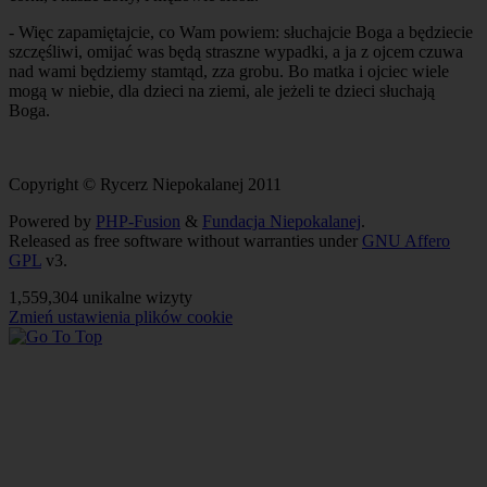
- Więc zapamiętajcie, co Wam powiem: słuchajcie Boga a będziecie
szczęśliwi, omijać was będą straszne wypadki, a ja z ojcem czuwa
nad wami będziemy stamtąd, zza grobu. Bo matka i ojciec wiele
mogą w niebie, dla dzieci na ziemi, ale jeżeli te dzieci słuchają
Boga.
Copyright © Rycerz Niepokalanej 2011
Powered by
PHP-Fusion
&
Fundacja Niepokalanej
.
Released as free software without warranties under
GNU Affero
GPL
v3.
1,559,304 unikalne wizyty
Zmień ustawienia plików cookie