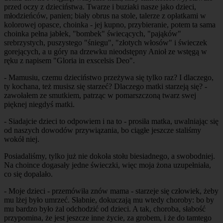
przed oczy z dzieciństwa. Twarze i buziaki nasze jako dzieci,
młodzieńców, panien; biały obrus na stole, talerze z opłatkami w
kolorowej opasce, choinka - jej kupno, przybieranie, potem ta sama
choinka pełna jabłek, "bombek" świecących, "pająków"
srebrzystych, puszystego "śniegu", "złotych włosów" i świeczek
gorejących, a u góry na drzewku nieodstępny Anioł ze wstęgą w
ręku z napisem "Gloria in exscelsis Deo".
- Mamusiu, czemu dzieciństwo przeżywa się tylko raz? I dlaczego,
ty kochana, też musisz się starzeć? Dlaczego matki starzeją się? -
zawołałem ze smutkiem, patrząc w pomarszczoną twarz swej
pięknej niegdyś matki.
- Siadajcie dzieci to odpowiem i na to - prosiła matka, uwalniając się
od naszych dowodów przywiązania, bo ciągłe jeszcze staliśmy
wokół niej.
Posiadaliśmy, tylko już nie dokoła stołu biesiadnego, a swobodniej.
Na choince dogasały jedne świeczki, więc moja żona uzupełniała,
co się dopalało.
- Moje dzieci - przemówiła znów mama - starzeje się człowiek, żeby
mu lżej było umrzeć. Słabnie, dokuczają mu wtedy choroby: bo by
mu bardzo było żal odchodzić od dzieci. A tak, choroba, słabość
przypomina, że jest jeszcze inne życie, za grobem, i że do tamtego