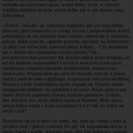
widziała nas wszystkich naraz, wokół siebie. Teraz, w wieczór
wigilijny mieliśmy ją znów wśród siebie, jak w one dawne czasy
dzieciństwa.
- Dzieci! - mówiła - po wieczerzy wigilijnej, gdy już nasyciliśmy
pierwszy głód ciekawości co u kogo słychać i pośpiewaliśmy kolęd,
pokładliśmy do snu malutkie dzieci (starsze bobrowały w sąsiednim
pokoju, tłukły orzechy, oglądały prezenty, opychały się słodyczami i
co jakiś czas wybuchały śpiewem jakiejś kolędy). - Czy pamiętacie
jak w dawne lata ustawiałam z wami choinkę? Jak
przygotowywałam prezenty? Jak dopytywaliście jedno drugiego, co
też kto dostanie na gwiazdkę? I wreszcie wracał do domu ojciec,
obładowany ostatnimi zakupami świątecznymi, zmarnowany,
spracowany. Wyprawiałam go zaraz do łazienki, mył się, a potem
siadał z nami do stołu wigilijnego, rozpoczynał wieczerzę modlitwą.
Wszyscy wtedy wstawaliśmy, każde żegnało się. Dopiero potem
następowało dzielenie się opłatkiem i życzenia. Patem spożywanie
darów Bożych, zapalenie choinki, rozdanie podarków i kolędy...
hen, kawał w noc, aż do pójścia razem na Pasterkę. Moje dzieci,
jaka ja byłam wtedy z wami szczęśliwa! A wy? Jak wy żeście się
wtedy czuli?
Rzuciliśmy się na te słowa do matki, my, stare już chłopy i nuże ją
obcałowywać i płakać z radości. Bo gdy tak wspomniała dawne w
domu chwile i wigilię, wszystko nam, niby film kolorowy, stawało