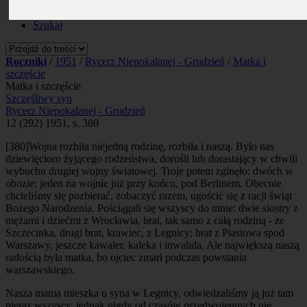
Prenumerata
Kontakt
Szukaj
Roczniki
/
1951
/
Rycerz Niepokalanej - Grudzień
/
Matka i
szczęście
Matka i szczęście
Szczęśliwy syn
Rycerz Niepokalanej - Grudzień
12 (292) 1951, s. 380
[380]
Wojna rozbiła niejedną rodzinę, rozbiła i naszą. Było nas
dziewięcioro żyjącego rodzeństwa, dorośli lub dorastający w chwili
wybuchu drugiej wojny światowej. Troje potem zginęło: dwóch w
obozie; jeden na wojnie już przy końcu, pod Berlinem. Obecnie
chcieliśmy się pozbierać, zobaczyć razem, ugościć się z racji świąt
Bożego Narodzenia. Pościągali się wszyscy do mnie: dwie siostry z
mężami i dziećmi z Wrocławia, brat, tak samo z całą rodziną - ze
Szczecinka, drugi brat, krawiec, z Legnicy; brat z Piastowa spod
Warszawy, jeszcze kawaler, kaleka i inwalida. Ale największą naszą
radością była matka, bo ojciec zmarł podczas powstania
warszawskiego.
Nasza mama mieszka u syna w Legnicy, odwiedzaliśmy ją już tam
nieraz wszyscy, jednak nigdy od czasów przedwojennych nie