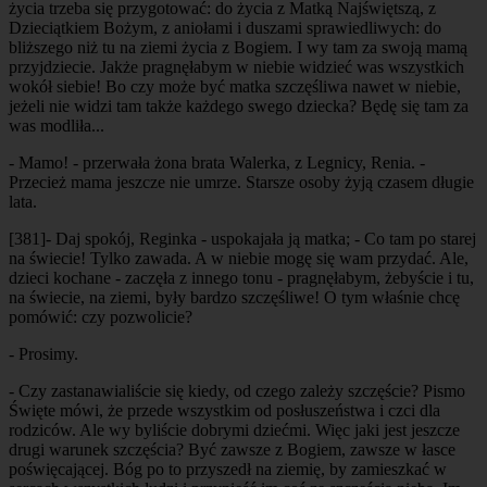
życia trzeba się przygotować: do życia z Matką Najświętszą, z
Dzieciątkiem Bożym, z aniołami i duszami sprawiedliwych: do
bliższego niż tu na ziemi życia z Bogiem. I wy tam za swoją mamą
przyjdziecie. Jakże pragnęłabym w niebie widzieć was wszystkich
wokół siebie! Bo czy może być matka szczęśliwa nawet w niebie,
jeżeli nie widzi tam także każdego swego dziecka? Będę się tam za
was modliła...
- Mamo! - przerwała żona brata Walerka, z Legnicy, Renia. -
Przecież mama jeszcze nie umrze. Starsze osoby żyją czasem długie
lata.
[381]
- Daj spokój, Reginka - uspokajała ją matka; - Co tam po starej
na świecie! Tylko zawada. A w niebie mogę się wam przydać. Ale,
dzieci kochane - zaczęła z innego tonu - pragnęłabym, żebyście i tu,
na świecie, na ziemi, były bardzo szczęśliwe! O tym właśnie chcę
pomówić: czy pozwolicie?
- Prosimy.
- Czy zastanawialiście się kiedy, od czego zależy szczęście? Pismo
Święte mówi, że przede wszystkim od posłuszeństwa i czci dla
rodziców. Ale wy byliście dobrymi dziećmi. Więc jaki jest jeszcze
drugi warunek szczęścia? Być zawsze z Bogiem, zawsze w łasce
poświęcającej. Bóg po to przyszedł na ziemię, by zamieszkać w