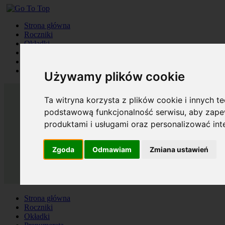
Strona główna
Roczniki
Okładki
Prenumerata
Kontakt
Szukaj
Używamy plików cookie
Ta witryna korzysta z plików cookie i innych t
podstawową funkcjonalność serwisu
,
aby zapew
produktami i usługami oraz personalizować in
Zgoda
Odmawiam
Zmiana ustawień
Strona główna
Roczniki
Okładki