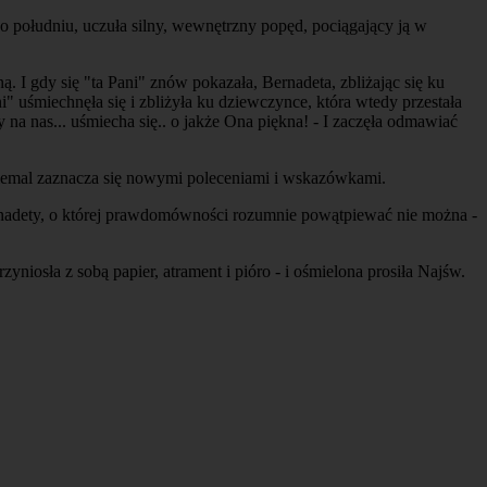
po południu, uczuła silny, wewnętrzny popęd, pociągający ją w
 I gdy się "ta Pani" znów pokazała, Bernadeta, zbliżając się ku
ni" uśmiechnęła się i zbliżyła ku dziewczynce, która wtedy przestała
na nas... uśmiecha się.. o jakże Ona piękna! - I zaczęła odmawiać
iemal zaznacza się nowymi poleceniami i wskazówkami.
Bernadety, o której prawdomówności rozumnie powątpiewać nie można -
niosła z sobą papier, atrament i pióro - i ośmielona prosiła Najśw.