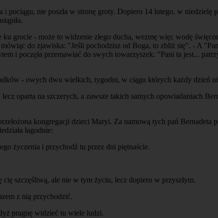
i pociągu, nie poszła w stronę groty. Dopiero 14 lutego, w niedzielę 
stąpiła.
 ku grocie - może to widzenie złego ducha, wezmę więc wodę święconą.
 mówiąc do zjawiska: "Jeśli pochodzisz od Boga, to zbliż się". - A "Pa
m i poczęła przemawiać do swych towarzyszek: "Pani ta jest... patrzy 
adków - owych dwu wielkich, tygodni, w ciągu których każdy dzień n
ndy, lecz oparta na szczerych, a zawsze takich samych opowiadaniach 
przełożona kongregacji dzieci Maryi. Za namową tych pań Bernadeta przy
edziała łagodnie:
ego życzenia i przychodź tu przez dni piętnaście.
 cię szczęśliwą, ale nie w tym życiu, lecz dopiero w przyszłym.
razem z nią przychodzić.
yż pragnę widzieć tu wiele ludzi.