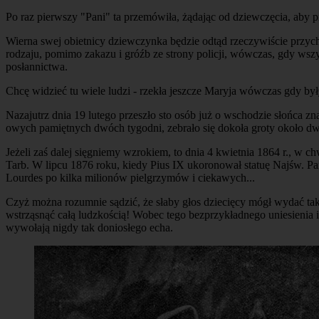
Po raz pierwszy "Pani" ta przemówiła, żądając od dziewczęcia, aby prz
Wierna swej obietnicy dziewczynka będzie odtąd rzeczywiście przych
rodzaju, pomimo zakazu i gróźb ze strony policji, wówczas, gdy wszy
posłannictwa.
Chcę widzieć tu wiele ludzi - rzekła jeszcze Maryja wówczas gdy był
Nazajutrz dnia 19 lutego przeszło sto osób już o wschodzie słońca znal
owych pamiętnych dwóch tygodni, zebrało się dokoła groty około dwu
Jeżeli zaś dalej sięgniemy wzrokiem, to dnia 4 kwietnia 1864 r., w 
Tarb. W lipcu 1876 roku, kiedy Pius IX ukoronował statuę Najśw. Pa
Lourdes po kilka milionów pielgrzymów i ciekawych...
Czyż można rozumnie sądzić, że słaby głos dziecięcy mógł wydać takie
wstrząsnąć całą ludzkością! Wobec tego bezprzykładnego uniesienia 
wywołają nigdy tak doniosłego echa.