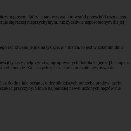
niczym głosem, który ją tam wzywa, i to wśród przeszkód rozmaitego
uje się raczej nieprzychylnym, niż życzliwie usposobionym dla jej
tego rachowano je już na tysiące, a 4 marca, to jest w ostatnim dniu
ziesiąt tysięcy pielgrzymów, ugrupowanych dokoła ks[iędza] biskupa z
ystym obchodzie. Za naszych zaś czasów corocznie przybywa do
 aż do dna fale oceanu, o ileż silniejszych potrzeba prądów, ażeby
ży szukać przyczyny. Słowa najbardziej nawet uczonych mężów nie