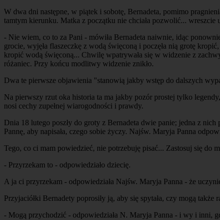
W dwa dni następne, w piątek i sobotę, Bernadeta, pomimo pragnienia 
tamtym kierunku. Matka z początku nie chciała pozwolić... wreszcie u
- Nie wiem, co to za Pani - mówiła Bernadeta naiwnie, idąc ponownie
grocie, wyjęła flaszeczkę z wodą święconą i poczęła nią grotę kropić,
kropić wodą święconą... Chwilę wpatrywała się w widzenie z zachwyte
różaniec. Przy końcu modlitwy widzenie znikło.
Dwa te pierwsze objawienia "stanowią jakby wstęp do dalszych wyp
Na pierwszy rzut oka historia ta ma jakby pozór prostej tylko lege
nosi cechy zupełnej wiarogodności i prawdy.
Dnia 18 lutego poszły do groty z Bernadeta dwie panie; jedna z nich 
Pannę, aby napisała, czego sobie życzy. Najśw. Maryja Panna odpowi
Tego, co ci mam powiedzieć, nie potrzebuję pisać... Zastosuj się do m
- Przyrzekam to - odpowiedziało dziecię.
A ja ci przyrzekam - odpowiedziała Najśw. Maryja Panna - że uczynię
Przyjaciółki Bernadety poprosiły ją, aby się spytała, czy mogą także 
- Mogą przychodzić - odpowiedziała N. Maryja Panna - i wy i inni, gd