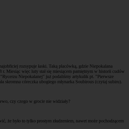
ajobficiej rozsypuje łaski. Taką placówką, gdzie Niepokalana
8 r. Miesiąc więc luty stał się miesiącem pamiętnym w historii cudów
ycerzu Niepokalanej" już podaliśmy artykulik pt. "Pierwsze
ła skromna córeczka ubogiego młynarka Soubirous (czytaj subiru).
ewo, czy czego w grocie nie widziały?
wić, że było to tylko prostym złudzeniem, nawet może pochodzącem