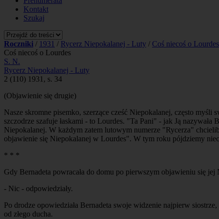
Prenumerata
Kontakt
Szukaj
Roczniki
/
1931
/
Rycerz Niepokalanej - Luty
/
Coś niecoś o Lourdes
Coś niecoś o Lourdes
S. N.
Rycerz Niepokalanej - Luty
2 (110) 1931, s. 34
(Objawienie się drugie)
Nasze skromne pisemko, szerzące cześć Niepokalanej, często myśli s
szczodrze szafuje łaskami - to Lourdes. "Ta Pani" - jak Ją nazywała 
Niepokalanej. W każdym zatem lutowym numerze "Rycerza" chcieliby
objawienie się Niepokalanej w Lourdes". W tym roku pójdziemy nieco
* * *
Gdy Bernadeta powracała do domu po pierwszym objawieniu się jej Na
- Nic - odpowiedziały.
Po drodze opowiedziała Bernadeta swoje widzenie najpierw siostrze
od złego ducha.