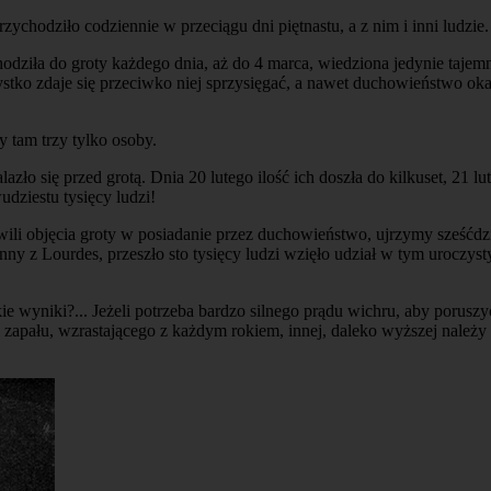
ychodziło codziennie w przeciągu dni piętnastu, a z nim i inni ludzie.
odziła do groty każdego dnia, aż do 4 marca, wiedziona jedynie tajem
stko zdaje się przeciwko niej sprzysięgać, a nawet duchowieństwo okaz
y tam trzy tylko osoby.
azło się przed grotą. Dnia 20 lutego ilość ich doszła do kilkuset, 21 lu
dziestu tysięcy ludzi!
chwili objęcia groty w posiadanie przez duchowieństwo, ujrzymy sześćd
nny z Lourdes, przeszło sto tysięcy ludzi wzięło udział w tym urocz
 wyniki?... Jeżeli potrzeba bardzo silnego prądu wichru, aby poruszyć
i zapału, wzrastającego z każdym rokiem, innej, daleko wyższej nale