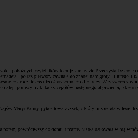
woich pobożnych czytelników kieruje tam, gdzie Przeczysta Dziewica n
Bernadeta - po raz pierwszy zawitała do znanej nam groty 11 lutego 185
śmy rok rocznie coś niecoś wspomnieć o Lourdes. W zeszłorocznym "R
 dalej i poruszymy kilka szczegółów następnego objawienia, jakie mia
jśw. Maryi Panny, pytała towarzyszek, z którymi zbierała w lesie drz
, a potem, powróciwszy do domu, i matce. Matka usiłowała w nią wmó