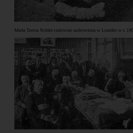
Maria Teresa Noblet cudownie uzdrowiona w Lourdes w r. 1905