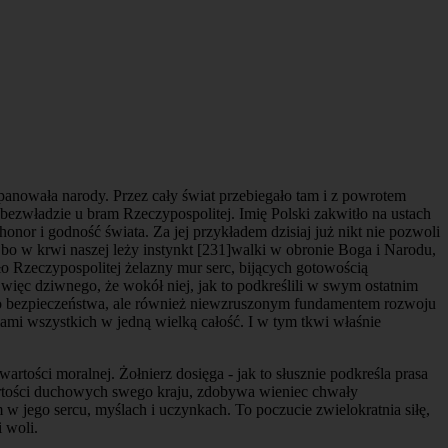
anowała narody. Przez cały świat przebiegało tam i z powrotem
 bezwładzie u bram Rzeczypospolitej. Imię Polski zakwitło na ustach
onor i godność świata. Za jej przykładem dzisiaj już nikt nie pozwoli
 bo w krwi naszej leży instynkt
[231]
walki w obronie Boga i Narodu,
oło Rzeczypospolitej żelazny mur serc, bijących gotowością
 więc dziwnego, że wokół niej, jak to podkreślili w swym ostatnim
szego bezpieczeństwa, ale również niewzruszonym fundamentem rozwoju
ami wszystkich w jedną wielką całość. I w tym tkwi właśnie
rtości moralnej. Żołnierz dosięga - jak to słusznie podkreśla prasa
artości duchowych swego kraju, zdobywa wieniec chwały
 w jego sercu, myślach i uczynkach. To poczucie zwielokratnia siłę,
 woli.