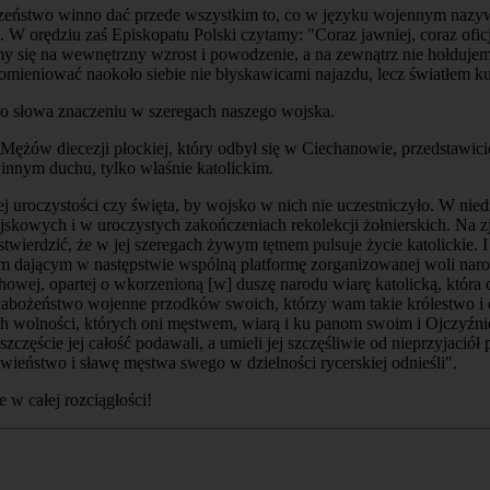
eczeństwo winno dać przede wszystkim to, co w języku wojennym nazy
W orędziu zaś Episkopatu Polski czytamy: "Coraz jawniej, coraz oficja
 się na wewnętrzny wzrost i powodzenie, a na zewnątrz nie hołduje
mieniować naokoło siebie nie błyskawicami najazdu, lecz światłem kul
tego słowa znaczeniu w szeregach naszego wojska.
ów diecezji płockiej, który odbył się w Ciechanowie, przedstawiciel
 innym duchu, tylko właśnie katolickim.
dnej uroczystości czy święta, by wojsko w nich nie uczestniczyło. W 
kowych i w uroczystych zakończeniach rekolekcji żołnierskich. Na zja
twierdzić, że w jej szeregach żywym tętnem pulsuje życie katolickie.
em dającym w następstwie wspólną platformę zorganizowanej woli naro
ej, opartej o wkorzenioną [w] duszę narodu wiarę katolicką, która d
 nabożeństwo wojenne przodków swoich, którzy wam takie królestwo i oj
h wolności, których oni męstwem, wiarą i ku panom swoim i Ojczyźnie m
szczęście jej całość podawali, a umieli jej szczęśliwie od nieprzyjaci
wieństwo i sławę męstwa swego w dzielności rycerskiej odnieśli".
w całej rozciągłości!