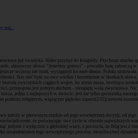
c got...
owiewa już swastyka. Hitler przybył do Kłajpedy. Psychoza strachu op
Twarde, stanowcze słowa: "Jesteśmy gotowi" - powaliło butę zaborczą w
jeszcze wczoraj nie znali, wyciągnęli ku nam dłonie. Polska uratowała h
olności. Nas stać było na owe wielkie i brzemienne w skutkach słowa,
ze historią zwycięskich ciągłych wojen, bo armia nasza, tworząca naok
ości, przepojona jest jednym duchem - nieugiętą wolą zwycięstwa. Nic
ia nasza, jedna z najlepszych w świecie, jest nie tylko gwarantką na
nym podłożu religijnym, wiążącym głęboko zapusz
[232]
czonymi korzeni
itwy zależy w pierwszym rzędzie od jego wewnętrznej decyzji, od jego wa
 przeświadczenie, że poświęcając swe życie w obronie najwyższych w
ć jedynie i wyłącznie z głębokiej wiary, z poczucia, że Bóg jest z nim
 tylko uzupełnieniem tego wewnętrznego procesu, nieuchwytnej dynamiki