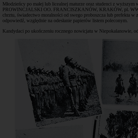
Młodzieńcy po małej lub licealnej maturze oraz studenci z wyższy
PROWINCJALSKI OO. FRANCISZKANÓW, KRAKÓW, pl. WW. Świętych 5.
chrztu, świadectwo moralności od swego proboszcza lub prefekta w za
odpowiedź, względnie na odesłanie papierów listem poleconym.
Kandydaci po ukończeniu rocznego nowicjatu w Niepokalanowie, o