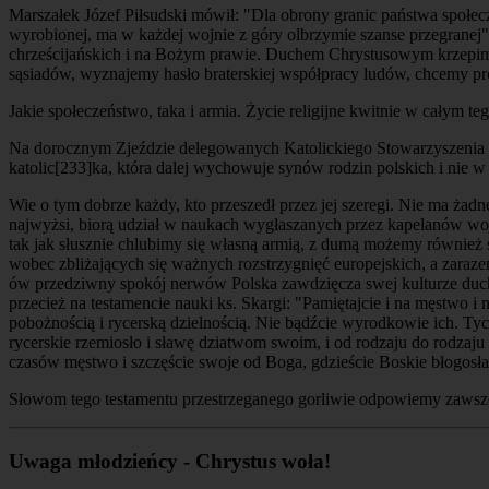
Marszałek Józef Piłsudski mówił: "Dla obrony granic państwa społ
wyrobionej, ma w każdej wojnie z góry olbrzymie szanse przegranej". 
chrześcijańskich i na Bożym prawie. Duchem Chrystusowym krzepimy
sąsiadów, wyznajemy hasło braterskiej współpracy ludów, chcemy pro
Jakie społeczeństwo, taka i armia. Życie religijne kwitnie w całym 
Na dorocznym Zjeździe delegowanych Katolickiego Stowarzyszenia Męż
katolic
[233]
ka, która dalej wychowuje synów rodzin polskich i nie w
Wie o tym dobrze każdy, kto przeszedł przez jej szeregi. Nie ma ża
najwyżsi, biorą udział w naukach wygłaszanych przez kapelanów wojs
tak jak słusznie chlubimy się własną armią, z dumą możemy również s
wobec zbliżających się ważnych rozstrzygnięć europejskich, a zaraz
ów przedziwny spokój nerwów Polska zawdzięcza swej kulturze duchow
przecież na testamencie nauki ks. Skargi: "Pamiętajcie i na męstwo i
pobożnością i rycerską dzielnością. Nie bądźcie wyrodkowie ich. Tyc
rycerskie rzemiosło i sławę dziatwom swoim, i od rodzaju do rodzaju 
czasów męstwo i szczęście swoje od Boga, gdzieście Boskie błogosła
Słowom tego testamentu przestrzeganego gorliwie odpowiemy zawsze 
Uwaga młodzieńcy - Chrystus woła!