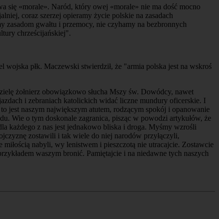
wa się «morale». Naród, który owej «morale» nie ma dość mocno
lniej, coraz szerzej opieramy życie polskie na zasadach
my zasadom gwałtu i przemocy, nie czyhamy na bezbronnych
tury chrześcijańskiej".
 wojska płk. Maczewski stwierdził, że "armia polska jest na wskroś
niedzielę żołnierz obowiązkowo słucha Mszy św. Dowódcy, nawet
zdach i zebraniach katolickich widać liczne mundury oficerskie. I
 I to jest naszym największym atutem, rodzącym spokój i opanowanie
du. Wie o tym doskonale zagranica, pisząc w powodzi artykułów, że
la każdego z nas jest jednakowo bliska i droga. Myśmy wzrośli
czyznę zostawili i tak wiele do niej narodów przyłączyli,
iłością nabyli, wy lenistwem i pieszczotą nie utracajcie. Zostawcie
ół przykładem waszym bronić. Pamiętajcie i na niedawne tych naszych