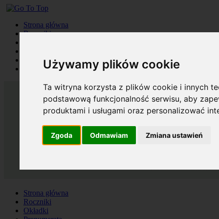
Strona główna
Roczniki
Okładki
Prenumerata
Kontakt
Używamy plików cookie
Szukaj
Ta witryna korzysta z plików cookie i innych t
podstawową funkcjonalność serwisu
,
aby zapew
produktami i usługami oraz personalizować in
Zgoda
Odmawiam
Zmiana ustawień
Strona główna
Roczniki
Okładki