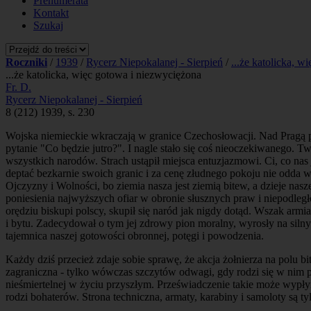
Prenumerata
Kontakt
Szukaj
Roczniki
/
1939
/
Rycerz Niepokalanej - Sierpień
/
...że katolicka, wię
...że katolicka, więc gotowa i niezwyciężona
Fr. D.
Rycerz Niepokalanej - Sierpień
8 (212) 1939, s. 230
Wojska niemieckie wkraczają w granice Czechosłowacji. Nad Pragą p
pytanie "Co będzie jutro?". I nagle stało się coś nieoczekiwanego. 
wszystkich narodów. Strach ustąpił miejsca entuzjazmowi. Ci, co nas 
deptać bezkarnie swoich granic i za cenę złudnego pokoju nie odda w
Ojczyzny i Wolności, bo ziemia nasza jest ziemią bitew, a dzieje nas
poniesienia najwyższych ofiar w obronie słusznych praw i niepodległ
orędziu biskupi polscy, skupił się naród jak nigdy dotąd. Wszak arm
i bytu. Zadecydował o tym jej zdrowy pion moralny, wyrosły na sil
tajemnica naszej gotowości obronnej, potęgi i powodzenia.
Każdy dziś przecież zdaje sobie sprawę, że akcja żołnierza na polu b
zagraniczna - tylko wówczas szczytów odwagi, gdy rodzi się w nim
nieśmiertelnej w życiu przyszłym. Przeświadczenie takie może wypłyną
rodzi bohaterów. Strona techniczna, armaty, karabiny i samoloty są