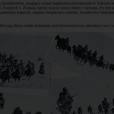
m wykształceniem, pragnący zostać kapłanami-misjonarzami w Zakonie
 Podania należy wnosić przed dniem 1 sierpnia. Po tym termini
mkniętej kopercie, ostatnie świadectwo szkolne, świadectwo lekarskie
dbywają dalsze studia bezpłatnie pod kierownictwem zakonnym we Lw