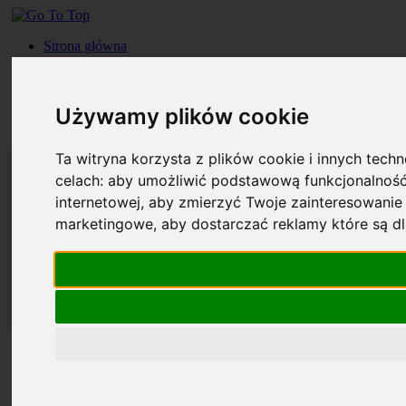
Strona główna
Roczniki
Okładki
Prenumerata
Używamy plików cookie
Kontakt
Szukaj
Ta witryna korzysta z plików cookie i innych tech
celach:
aby umożliwić podstawową funkcjonalność
internetowej
,
aby zmierzyć Twoje zainteresowanie 
marketingowe
,
aby dostarczać reklamy które są d
Strona główna
Roczniki
Okładki