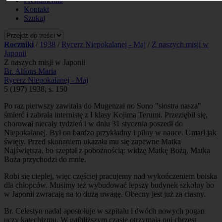
Prenumerata
Kontakt
Szukaj
Roczniki
/
1938
/
Rycerz Niepokalanej - Maj
/
Z naszych misji w
Japonii
Z naszych misji w Japonii
Br. Alfons Maria
Rycerz Niepokalanej - Maj
5 (197) 1938, s. 150
Po raz pierwszy zawitała do Mugenzai no Sono "siostra nasza"
śmierć i zabrała internistę z I klasy Kojima Terumi. Przeziębił się,
chorował niecały tydzień i w dniu 31 stycznia poszedł do
Niepokalanej. Był on bardzo przykładny i pilny w nauce. Umarł jak
święty. Przed skonaniem ukazała mu się zapewne Matka
Najświętsza, bo szeptał z pobożnością: widzę Matkę Bożą, Matka
Boża przychodzi do mnie.
Robi się cieplej, więc częściej pracujemy nad wykończeniem boiska
dla chłopców. Musimy też wybudować lepszy budynek szkolny bo
w Japonii zwracają na to dużą uwagę. Obecny jest już za ciasny.
Br. Celestyn nadal apostołuje w szpitalu i dwóch nowych pogan
uczy katechizmu. W najbliższym czasie otrzymają oni chrzest