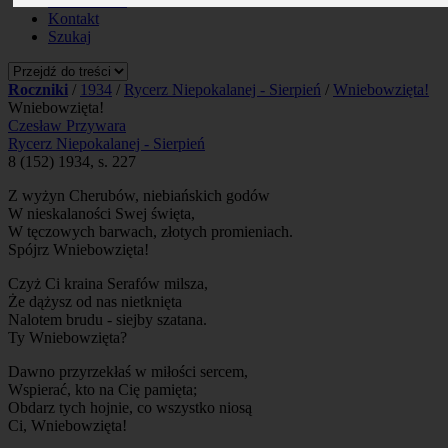
Prenumerata
Kontakt
Szukaj
Roczniki
/
1934
/
Rycerz Niepokalanej - Sierpień
/
Wniebowzięta!
Wniebowzięta!
Czesław Przywara
Rycerz Niepokalanej - Sierpień
8 (152) 1934, s. 227
Z wyżyn Cherubów, niebiańskich godów
W nieskalaności Swej święta,
W tęczowych barwach, złotych promieniach.
Spójrz Wniebowzięta!
Czyż Ci kraina Serafów milsza,
Że dążysz od nas nietknięta
Nalotem brudu - siejby szatana.
Ty Wniebowzięta?
Dawno przyrzekłaś w miłości sercem,
Wspierać, kto na Cię pamięta;
Obdarz tych hojnie, co wszystko niosą
Ci, Wniebowzięta!