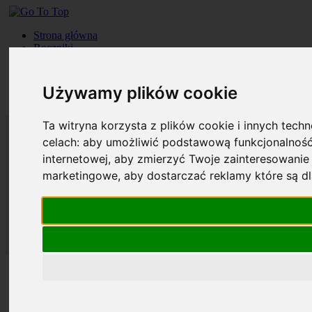
Strona główna
Roczniki
Okładki
Prenumerata
Kontakt
Używamy plików cookie
Szukaj
Ta witryna korzysta z plików cookie i innych tech
celach:
aby umożliwić podstawową funkcjonalność
internetowej
,
aby zmierzyć Twoje zainteresowanie 
marketingowe
,
aby dostarczać reklamy które są d
Strona główna
Roczniki
Okładki