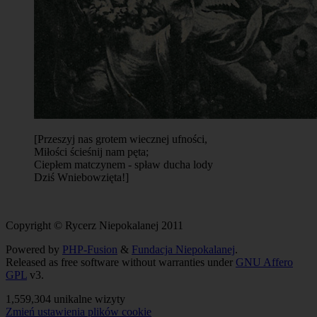
[Przeszyj nas grotem wiecznej ufności,
Miłości ścieśnij nam pęta;
Ciepłem matczynem - spław ducha lody
Dziś Wniebowzięta!]
Copyright © Rycerz Niepokalanej 2011
Powered by
PHP-Fusion
&
Fundacja Niepokalanej
.
Released as free software without warranties under
GNU Affero
GPL
v3.
1,559,304 unikalne wizyty
Zmień ustawienia plików cookie