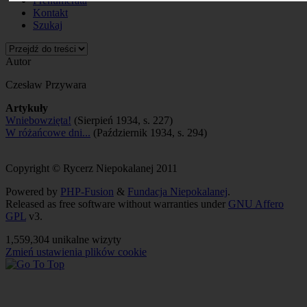
Prenumerata
Kontakt
Szukaj
Autor
Czesław Przywara
Artykuły
Wniebowzięta!
(Sierpień 1934, s. 227)
W różańcowe dni...
(Październik 1934, s. 294)
Copyright © Rycerz Niepokalanej 2011
Powered by
PHP-Fusion
&
Fundacja Niepokalanej
.
Released as free software without warranties under
GNU Affero
GPL
v3.
1,559,304 unikalne wizyty
Zmień ustawienia plików cookie