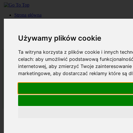
Strona główna
Roczniki
Okładki
Prenumerata
Używamy plików cookie
Kontakt
Szukaj
Ta witryna korzysta z plików cookie i innych tech
celach:
aby umożliwić podstawową funkcjonalność
internetowej
,
aby zmierzyć Twoje zainteresowanie 
marketingowe
,
aby dostarczać reklamy które są d
Strona główna
Roczniki
Okładki