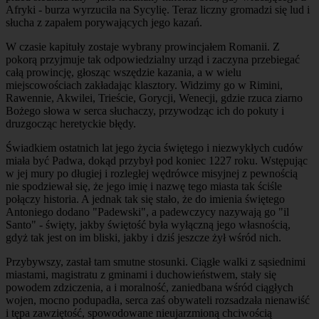
Afryki - burza wyrzuciła na Sycylię. Teraz liczny gromadzi się lud i
słucha z zapałem porywających jego kazań.
W czasie kapituły zostaje wybrany prowincjałem Romanii. Z
pokorą przyjmuje tak odpowiedzialny urząd i zaczyna przebiegać
całą prowincję, głosząc wszędzie kazania, a w wielu
miejscowościach zakładając klasztory. Widzimy go w Rimini,
Rawennie, Akwilei, Trieście, Gorycji, Wenecji, gdzie rzuca ziarno
Bożego słowa w serca słuchaczy, przywodząc ich do pokuty i
druzgocząc heretyckie błędy.
Świadkiem ostatnich lat jego życia świętego i niezwykłych cudów
miała być Padwa, dokąd przybył pod koniec 1227 roku. Wstępując
w jej mury po długiej i rozległej wędrówce misyjnej z pewnością
nie spodziewał się, że jego imię i nazwę tego miasta tak ściśle
połączy historia. A jednak tak się stało, że do imienia świętego
Antoniego dodano "Padewski", a padewczycy nazywają go "il
Santo" - święty, jakby świętość była wyłączną jego własnością,
gdyż tak jest on im bliski, jakby i dziś jeszcze żył wśród nich.
Przybywszy, zastał tam smutne stosunki. Ciągłe walki z sąsiednimi
miastami, magistratu z gminami i duchowieństwem, stały się
powodem zdziczenia, a i moralność, zaniedbana wśród ciągłych
wojen, mocno podupadła, serca zaś obywateli rozsadzała nienawiść
i tępa zawziętość, spowodowane nieujarzmioną chciwością