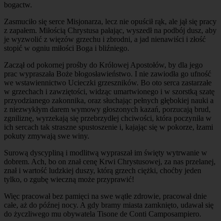
bogactw.
Zasmuciło się serce Misjonarza, lecz nie opuścił rąk, ale jął się pracy
z zapałem. Miłością Chrystusa pałając, wyszedł na podbój dusz, aby
je wyzwolić z więzów grzechu i zbrodni, a jad nienawiści i złość
stopić w ogniu miłości Boga i bliźniego.
Zaczął od pokornej prośby do Królowej Apostołów, by dla jego
prac wypraszała Boże błogosławieństwo. I nie zawiodła go ufność
we wstawiennictwo Ucieczki grzeszników. Bo oto serca zastarzałe
w grzechach i zawziętości, widząc umartwionego i w szorstką szatę
przyodzianego zakonnika, oraz słuchając pełnych głębokiej nauki a
z niezwykłym darem wymowy głoszonych kazań, porzucają brud,
zgniliznę, wyrzekają się przebrzydłej chciwości, która poczyniła w
ich sercach tak straszne spustoszenie i, kajając się w pokorze, łzami
pokuty zmywają swe winy.
Surową dyscypliną i modlitwą wypraszał im święty wytrwanie w
dobrem. Ach, bo on znał cenę Krwi Chrystusowej, za nas przelanej,
znał i wartość ludzkiej duszy, którą grzech ciężki, choćby jeden
tylko, o zgubę wieczną może przyprawić!
Więc pracował bez pamięci na swe wątłe zdrowie, pracował dnie
całe, aż do późnej nocy. A gdy bramy miasta zamknięto, udawał się
do życzliwego mu obywatela Tisone de Conti Camposampiero.