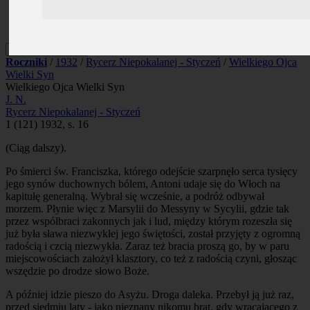
Prenumerata
Kontakt
Szukaj
Roczniki
/
1932
/
Rycerz Niepokalanej - Styczeń
/
Wielkiego Ojca
Wielki Syn
Wielkiego Ojca Wielki Syn
J. N.
Rycerz Niepokalanej - Styczeń
1 (121) 1932, s. 16
(Ciąg dalszy).
Po śmierci św. Franciszka, którego odejście szarpnęło serca tysięcy
jego synów duchownych bólem, Antoni udaje się do Włoch na
kapitułę generalną. Wybrał się wcześnie, a podróż odbywał
morzem. Płynie więc z Marsylii do Messyny w Sycylii, gdzie tak
przez współbraci zakonnych jak i lud, między którym rozeszła się
już była sława niezwykłej jego świętości, został przyjęty z ogromną
radością i czcią niezwykła. Zaraz też bracia proszą go, by w paru
miejscowościach założył klasztory, co też z radością czyni, głosząc
wszędzie po drodze słowo Boże.
A później idzie pieszo do Asyżu. Droga daleka. Przebył ją już raz,
przed siedmiu laty - jako nieznany nikomu brat, gdy wracającego z