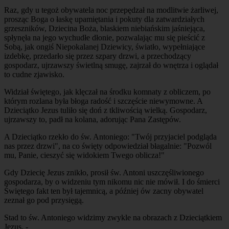
Raz, gdy u tegoż obywatela noc przepędzał na modlitwie żarliwej,
prosząc Boga o łaskę upamiętania i pokuty dla zatwardziałych
grzeszników, Dziecina Boża, blaskiem niebiańskim jaśniejąca,
spłynęła na jego wychudłe dłonie, pozwalając mu się pieścić z
Sobą, jak ongiś Niepokalanej Dziewicy, światło, wypełniające
izdebkę, przedarło się przez szpary drzwi, a przechodzący
gospodarz, ujrzawszy świetlną smugę, zajrzał do wnętrza i oglądał
to cudne zjawisko.
Widział świętego, jak klęczał na środku komnaty z obliczem, po
którym rozlana była błoga radość i szczęście niewymowne. A
Dzieciątko Jezus tuliło się doń z tkliwością wielką. Gospodarz,
ujrzawszy to, padł na kolana, adorując Pana Zastępów.
A Dzieciątko rzekło do św. Antoniego: "Twój przyjaciel podgląda
nas przez drzwi", na co święty odpowiedział błagalnie: "Pozwól
mu, Panie, cieszyć się widokiem Twego oblicza!"
Gdy Dziecię Jezus znikło, prosił św. Antoni uszczęśliwionego
gospodarza, by o widzeniu tym nikomu nic nie mówił. I do śmierci
Świętego fakt ten był tajemnicą, a później ów zacny obywatel
zeznał go pod przysięgą.
Stad to św. Antoniego widzimy zwykle na obrazach z Dzieciątkiem
Jezus. -