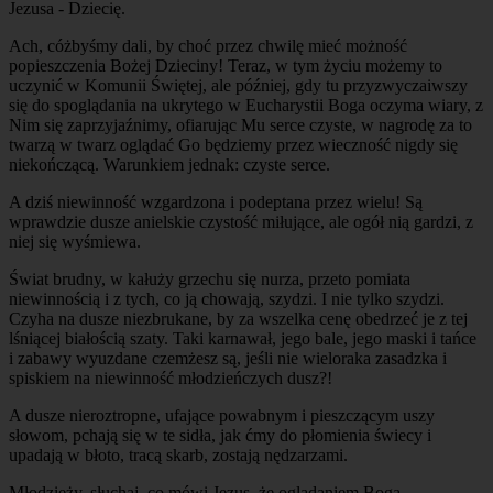
Jezusa - Dziecię.
Ach, cóżbyśmy dali, by choć przez chwilę mieć możność
popieszczenia Bożej Dzieciny! Teraz, w tym życiu możemy to
uczynić w Komunii Świętej, ale później, gdy tu przyzwyczaiwszy
się do spoglądania na ukrytego w Eucharystii Boga oczyma wiary, z
Nim się zaprzyjaźnimy, ofiarując Mu serce czyste, w nagrodę za to
twarzą w twarz oglądać Go będziemy przez wieczność nigdy się
niekończącą. Warunkiem jednak: czyste serce.
A dziś niewinność wzgardzona i podeptana przez wielu! Są
wprawdzie dusze anielskie czystość miłujące, ale ogół nią gardzi, z
niej się wyśmiewa.
Świat brudny, w kałuży grzechu się nurza, przeto pomiata
niewinnością i z tych, co ją chowają, szydzi. I nie tylko szydzi.
Czyha na dusze niezbrukane, by za wszelka cenę obedrzeć je z tej
lśniącej białością szaty. Taki karnawał, jego bale, jego maski i tańce
i zabawy wyuzdane czemżesz są, jeśli nie wieloraka zasadzka i
spiskiem na niewinność młodzieńczych dusz?!
A dusze nieroztropne, ufające powabnym i pieszczącym uszy
słowom, pchają się w te sidła, jak ćmy do płomienia świecy i
upadają w błoto, tracą skarb, zostają nędzarzami.
Młodzieży, słuchaj, co mówi Jezus, że oglądaniem Boga