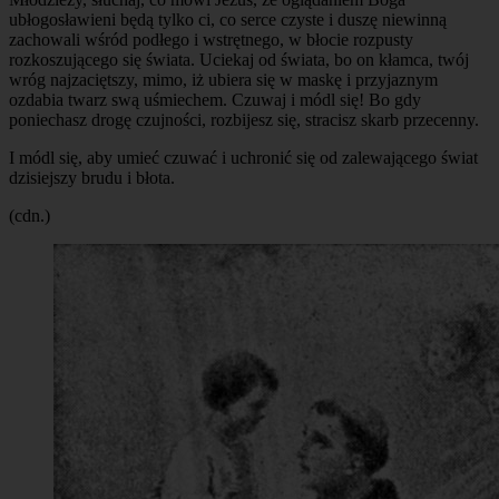
ubłogosławieni będą tylko ci, co serce czyste i duszę niewinną
zachowali wśród podłego i wstrętnego, w błocie rozpusty
rozkoszującego się świata. Uciekaj od świata, bo on kłamca, twój
wróg najzaciętszy, mimo, iż ubiera się w maskę i przyjaznym
ozdabia twarz swą uśmiechem. Czuwaj i módl się! Bo gdy
poniechasz drogę czujności, rozbijesz się, stracisz skarb przecenny.
I módl się, aby umieć czuwać i uchronić się od zalewającego świat
dzisiejszy brudu i błota.
(cdn.)