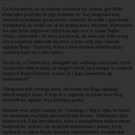
Co za szczęście, co za rozkosz odczuwał św. Antoni, gdy Boże
Dzieciątko przybyło do jego komnaty, by Swą błogosławioną
obecnością podnieść go na duchu i umocnić do walki z grzechami i
występkami, by dodać mu sił do trudnej pracy misyjnej. Wprawdzie
ten sam Jezus zstępował codzień na jego ręce w czasie Najśw.
Ofiary, wprawdzie i do serca przybywał, ale wówczas tylko wiarą
żywą rozpalone radowało się serce, a teraz oczy jego cielesne
oglądają Boga - Dziecinę, Która z niewymowna troskliwością i
czułością bawi się z nim i pieści.
Za cóż to, o Cudotwórco, dostąpiłeś tak wielkiego zaszczytu, czym
wysłużyłeś sobie tę łaskę, że mogłeś wzrok swój zatopić w cudnych
oczętach Bożej Dzieciny, ściskać Ją i Jego uśmiechem się
rozkoszować?
"Błogosławieni czystego serca, albowiem oni Boga oglądają"
mówił niegdyś Jezus. A więc to w nagrodę za czyste serce Bóg
pozwolił mu oglądać Swą dziecięcą postać.
Słusznie więc artyści malują św. Antoniego z lilją w ręku, bo kwiat
ten nieskalaną swą bielą sprowadził doń Jezusa - Oblubieńca dusz
dziewiczych. Lilja niewinności, która z szczególnym umiłowaniem
hodował św. Antoni i nie szczędził umartwienia i pokuty, by ją
zachować w całym blasku śnieżnej niepokalaności, zwabiła doń