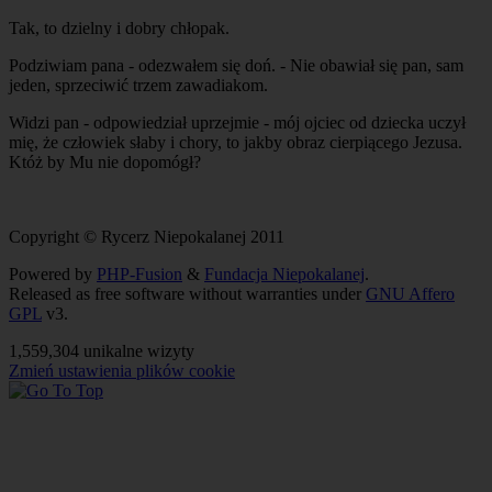
Tak, to dzielny i dobry chłopak.
Podziwiam pana - odezwałem się doń. - Nie obawiał się pan, sam
jeden, sprzeciwić trzem zawadiakom.
Widzi pan - odpowiedział uprzejmie - mój ojciec od dziecka uczył
mię, że człowiek słaby i chory, to jakby obraz cierpiącego Jezusa.
Któż by Mu nie dopomógł?
Copyright © Rycerz Niepokalanej 2011
Powered by
PHP-Fusion
&
Fundacja Niepokalanej
.
Released as free software without warranties under
GNU Affero
GPL
v3.
1,559,304 unikalne wizyty
Zmień ustawienia plików cookie