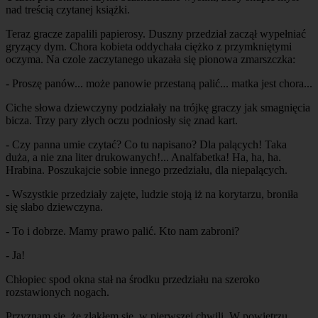
nad treścią czytanej książki.
Teraz gracze zapalili papierosy. Duszny przedział zaczął wypełniać
gryzący dym. Chora kobieta oddychała ciężko z przymkniętymi
oczyma. Na czole zaczytanego ukazała się pionowa zmarszczka:
- Proszę panów... może panowie przestaną palić... matka jest chora...
Ciche słowa dziewczyny podziałały na trójkę graczy jak smagnięcia
bicza. Trzy pary złych oczu podniosły się znad kart.
- Czy panna umie czytać? Co tu napisano? Dla palących! Taka
duża, a nie zna liter drukowanych!... Analfabetka! Ha, ha, ha.
Hrabina. Poszukajcie sobie innego przedziału, dla niepalących.
- Wszystkie przedziały zajęte, ludzie stoją iż na korytarzu, broniła
się słabo dziewczyna.
- To i dobrze. Mamy prawo palić. Kto nam zabroni?
- Ja!
Chłopiec spod okna stał na środku przedziału na szeroko
rozstawionych nogach.
Przyznam się, że zląkłem się, w pierwszej chwili. W powietrzu