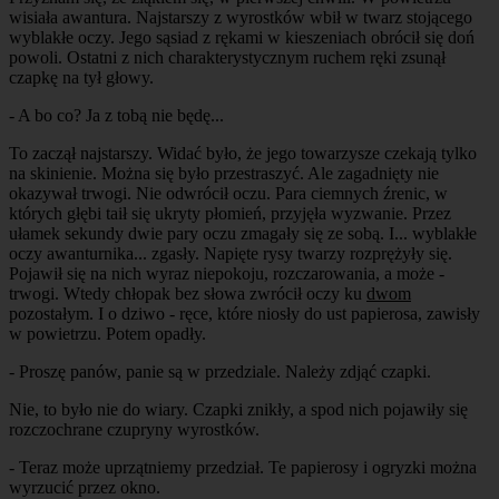
wisiała awantura. Najstarszy z wyrostków wbił w twarz stojącego
wyblakłe oczy. Jego sąsiad z rękami w kieszeniach obrócił się doń
powoli. Ostatni z nich charakterystycznym ruchem ręki zsunął
czapkę na tył głowy.
- A bo co? Ja z tobą nie będę...
To zaczął najstarszy. Widać było, że jego towarzysze czekają tylko
na skinienie. Można się było przestraszyć. Ale zagadnięty nie
okazywał trwogi. Nie odwrócił oczu. Para ciemnych źrenic, w
których głębi taił się ukryty płomień, przyjęła wyzwanie. Przez
ułamek sekundy dwie pary oczu zmagały się ze sobą. I... wyblakłe
oczy awanturnika... zgasły. Napięte rysy twarzy rozprężyły się.
Pojawił się na nich wyraz niepokoju, rozczarowania, a może -
trwogi. Wtedy chłopak bez słowa zwrócił oczy ku
dwom
pozostałym. I o dziwo - ręce, które niosły do ust papierosa, zawisły
w powietrzu. Potem opadły.
- Proszę panów, panie są w przedziale. Należy zdjąć czapki.
Nie, to było nie do wiary. Czapki znikły, a spod nich pojawiły się
rozczochrane czupryny wyrostków.
- Teraz może uprzątniemy przedział. Te papierosy i ogryzki można
wyrzucić przez okno.