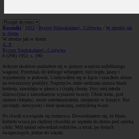
Prenumerata
Kontakt
Szukaj
Roczniki
/
1952
/
Rycerz Niepokalanej - Czerwiec
/
W drodze jak
w domu
W drodze jak w domu
A. P.
Rycerz Niepokalanej - Czerwiec
6 (298) 1952, s. 190
Jednym skokiem znalazłem się w jasnym wnętrzu najbliższego
wagonu. Przedział, do którego wbiegłem, był ciepły, jasny i
wypełniony w połowie. Usadowiłem się w kącie i rzuciłem okiem
na towarzyszy podróży. Naprzeciw mnie siedziała starsza blada
kobieta, zawinięta w płaszcz i ciepłą chustę. Przy niej młoda
dziewczyna z zatroskanym wyrazem twarzy. Obok mnie, pod
oknem chłopiec, może osiemnastoletni, zatopiony w książce. Był
szczupły, niewysoki i miał spokojną, zamyśloną twarz.
Po chwili wywiązała się rozmowa. Dowiedziałem się, że blada
kobieta wraca po ciężkiej chorobie ze szpitala do domu pod opieką
córki. Mój sąsiad odwiedzał rodziców, a teraz, po feriach
świątecznych, jedzie do szkoły.