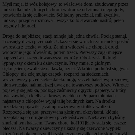
Myśl moja, iż wóz kolejowy, to właściwie dom, zbudowany przez
ludzi i dla ludzi, których chroni w drodze od zimna i niepogody,
potwierdziła się całkowicie. Schludny przedział, mili życzliwi
ludzie, uprzejma rozmowa - wszystko to stwarzało nastrój pełen
pogody i dobroci.
Droga do najbliższej stacji minęła jak jedna chwila. Pociąg stanął.
Trzasnęły drzwi przedziału. Ukazała się w nich szarmancka postać
wyrostka z teczką w ręku. Za nim wtłoczył się chłopak drugi,
widocznie jego rówieśnik, potem trzeci. Pierwszy zajął miejsce
naprzeciw naszego towarzysza podróży. Obok zasiadł drugi,
łypnąwszy okiem ku dziewczynie. Przy mnie, z głośnym
stęknięciem, zwalił się na ławkę trzeci. Wkrótce podniósł się gwar.
Chłopcy, nie zdejmując czapek, rozparci na siedzeniach,
wyrzuciwszy przed siebie daleko nogi, zaczęli hałaśliwą rozmowę,
nie zwracając najmniejszej uwag na towarzyszy podróży. Wkrótce
pojawiły się jabłka, podłogę zaśmieciły ogryzki, papiery, w który
była zawinięta kiełbasa, kruszyny chleba. Po paru minutach
najstarszy z chłopców wyjął talię brudnych kart. Na środku
przedziału pojawił się zaimprowizowany stolik z walizki.
Rozpoczęła się gra, przerywana głośnymi okrzykami, kłótnią,
przeplataną co drugie słowo przekleństwem. Niebawem byliśmy
znużeni tym hałasem. Twarz chorej ko
[191]
biety stała się jeszcze
bledsza. Na twarzy dziewczyny ukazały się czerwone wypieki.
Uczeń pod oknem czynił bezskuteczne wysiłki, żeby skupić myśl