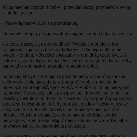
Kilka mechanicznych ruchów i przedział zaczął przybierać dawną
schludną postać.
- Pozwolą panowie, że się przedstawię...
Oniemieli chłopcy przyjmowali wyciągniętą dłoń i bąkali nazwiska.
- A teraz, muszę się usprawiedliwić. Widzicie mój ojciec jest
kolejarzem. I ja kończę szkołę kolejową. Dla niego i dla mnie
wagon - to dom. - Przecież spędzamy w nim dużą część życia. A
człowiek, godny tego imienia chce, żeby dom jego był ładny. Żeby
panował w nim nastrój pogodny, uprzejmy, dobry.
Są ludzie, którym się zdaje, że poza domem, w podróży, można
zachowywać się inaczej niż w domu. Że wobec obcych nie
obowiązuje uprzejmość, życzliwość, że wobec nich nie należy się
krępować. A przecież, takie postępowanie dowodzi, że to my sami
jesteśmy niekulturalni. Przecież nasi towarzysze podróży są zwykle
zmęczeni i niespokojni, jeżeli podróżują rzadko. Często wiozą ze
sobą swe troski. Każdy chrześcijanin musi przecież myśleć o
bliźnich. Musi im pomagać, choćby nawet odrobiną swojej
niewygody, jeżeli trzeba ustąpić miejsce kobiecie w drodze, albo
powstrzymać się od zadymienia przedziału.
I jeszcze jedno. Zachowanie hałaśliwe, niemądre żarty, klątwy i