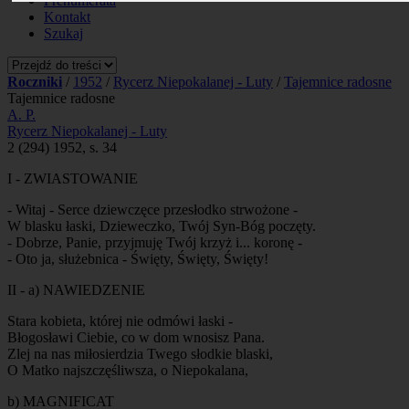
Prenumerata
Kontakt
Szukaj
Roczniki
/
1952
/
Rycerz Niepokalanej - Luty
/
Tajemnice radosne
Tajemnice radosne
A. P.
Rycerz Niepokalanej - Luty
2 (294) 1952, s. 34
I - ZWIASTOWANIE
- Witaj - Serce dziewczęce przesłodko strwożone -
W blasku łaski, Dzieweczko, Twój Syn-Bóg poczęty.
- Dobrze, Panie, przyjmuję Twój krzyż i... koronę -
- Oto ja, służebnica - Święty, Święty, Święty!
II - a) NAWIEDZENIE
Stara kobieta, której nie odmówi łaski -
Błogosławi Ciebie, co w dom wnosisz Pana.
Zlej na nas miłosierdzia Twego słodkie blaski,
O Matko najszczęśliwsza, o Niepokalana,
b) MAGNIFICAT