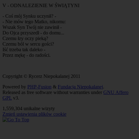
V - ODNALEZIENIE W ŚWIĄTYNI
- Coś mój Synku uczynił? -
- Nie mów tego Matko, nikomu:
Wszak Syn Twój nie zawinił -
Do Ojca przyszedł - do domu...
Czemu łzy oczy pieką?
Czemu ból w sercu gości?
Iść trzeba tak daleko -
Przez mękę - do radości.
Copyright © Rycerz Niepokalanej 2011
Powered by
PHP-Fusion
&
Fundacja Niepokalanej
.
Released as free software without warranties under
GNU Affero
GPL
v3.
1,559,304 unikalne wizyty
Zmień ustawienia plików cookie