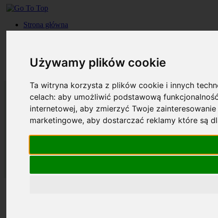
Strona główna
Roczniki
Okładki
Prenumerata
Używamy plików cookie
Kontakt
Szukaj
Ta witryna korzysta z plików cookie i innych tech
celach:
aby umożliwić podstawową funkcjonalność
internetowej
,
aby zmierzyć Twoje zainteresowanie 
marketingowe
,
aby dostarczać reklamy które są d
Strona główna
Roczniki
Okładki