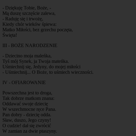
- Dziękuję Tobie, Boże, -
Mą duszę szczęście zalewa,
- Raduję się i trwożę,
Kiedy chór wieków śpiewa:
Matko Miłości, bez grzechu poczęta,
Święta!
III - BOŻE NARODZENIE
- Dziecino moja maleńka,
Tyś mój Synek, ja Twoja mateńka.
Uśmiechnij się, Jedyny, do mojej miłości
- Uśmiechnij... O Boże, to uśmiech wieczności.
IV - OFIAROWANIE
Powszechna jest to droga,
Tak dobrze matkom znana:
Oddawać swoje dziecię
W wszechmocne ręce Pana.
Pan dobry - dziecię odda.
Sław, duszo, Jego czyny!
O cudzie! dał się zwrócić
W zamian za dwie ptaszyny.