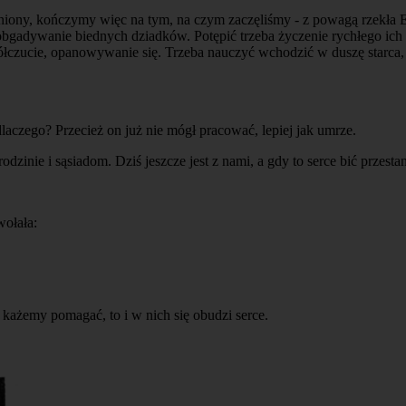
lniony, kończymy więc na tym, na czym zaczęliśmy - z powagą rzekła E
, obgadywanie biednych dziadków. Potępić trzeba życzenie rychłego ich
ółczucie, opanowywanie się. Trzeba nauczyć wchodzić w duszę starca, 
dlaczego? Przecież on już nie mógł pracować, lepiej jak umrze.
 rodzinie i sąsiadom. Dziś jeszcze jest z nami, a gdy to serce bić przestan
wołała:
 każemy pomagać, to i w nich się obudzi serce.