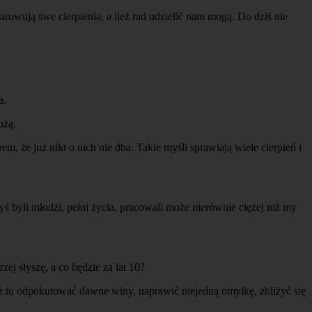
iarowują swe cierpienia, a ileż rad udzielić nam mogą. Do dziś nie
a.
ożą.
em, że już nikt o nich nie dba. Takie myśli sprawiają wiele cierpień i
dyś byli młodzi, pełni życia, pracowali może nierównie ciężej niż my
rzej słyszę, a co będzie za lat 10?
ż tu odpokutować dawne winy, naprawić niejedną omyłkę, zbliżyć się