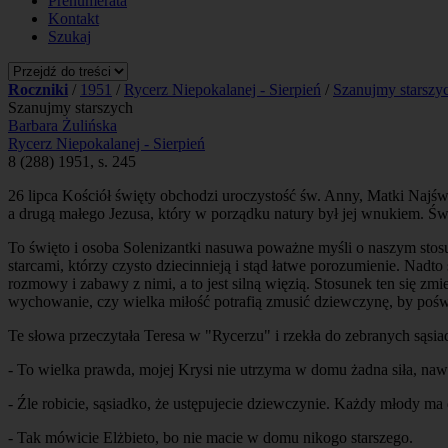
Prenumerata
Kontakt
Szukaj
Roczniki
/
1951
/
Rycerz Niepokalanej - Sierpień
/
Szanujmy starszy
Szanujmy starszych
Barbara Żulińska
Rycerz Niepokalanej - Sierpień
8 (288) 1951, s. 245
26 lipca Kościół święty obchodzi uroczystość św. Anny, Matki Najśw
a drugą małego Jezusa, który w porządku natury był jej wnukiem. Św
To święto i osoba Solenizantki nasuwa poważne myśli o naszym stosu
starcami, którzy czysto dziecinnieją i stąd łatwe porozumienie. Nadto 
rozmowy i zabawy z nimi, a to jest silną więzią. Stosunek ten się zmi
wychowanie, czy wielka miłość potrafią zmusić dziewczynę, by poświ
Te słowa przeczytała Teresa w "Rycerzu" i rzekła do zebranych sąsia
- To wielka prawda, mojej Krysi nie utrzyma w domu żadna siła, nawe
- Źle robicie, sąsiadko, że ustępujecie dziewczynie. Każdy młody ma
- Tak mówicie Elżbieto, bo nie macie w domu nikogo starszego.