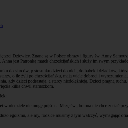
ch
iętszej Dziewicy. Znane są w Polsce obrazy i figury św. Anny Samotrz
. Anna jest Patronką matek chrześcijańskich i służy im swym przykład
nku do starców, p stosunku dzieci do nich, do babek i dziadków, któ
starzy, o ile żyli po chrześcijańsku, mają wiele dobroci i wyrozumienia
enia, gdy dzieci podrastają, a starcy niedołężnieją. Dzieci pragną ruchu
ęciła kilka chwil staruszkom.
dek:
t w niedzielę nie mogę pójść na Mszę św., bo ona nie chce zostać prz
 dużo egoizmu, ale my, rodzice musimy z tym walczyć, wymagając ofiar