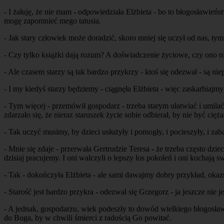
- I żałuję, że nie mam - odpowiedziała Elżbieta - bo to błogosławieńs
mogę zapomnieć mego tatusia.
- Jak stary człowiek może doradzić, skoro mniej się uczył od nas, ty
- Czy tylko książki dają rozum? A doświadczenie życiowe, czy ono n
- Ale czasem starzy są tak bardzo przykrzy - ktoś się odezwał - są niep
- I my kiedyś starzy będziemy - ciągnęła Elżbieta - więc zaskarbiajmy
- Tym więcej - przemówił gospodarz - trzeba starym ułatwiać i umilać ż
zdarzało się, że nieraz staruszek życie sobie odbierał, by nie być cię
- Tak uczyć musimy, by dzieci usłużyły i pomogły, i pocieszyły, i za
- Mnie się zdaje - przerwała Gertrudzie Teresa - że trzeba często dzi
dzisiaj pracujemy. I oni walczyli o lepszy los pokoleń i oni kochają
- Tak - dokończyła Elżbieta - ale sami dawajmy dobry przykład, okaz
- Starość jest bardzo przykra - odezwał się Grzegorz - ja jeszcze nie je
- A jednak, gospodarzu, wiek podeszły to dowód wielkiego błogosła
do Boga, by w chwili śmierci z radością Go powitać.