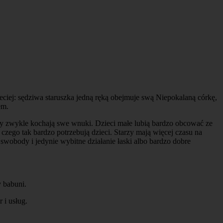
eciej: sędziwa staruszka jedną ręką obejmuje swą Niepokalaną córkę,
em.
rzy zwykle kochają swe wnuki. Dzieci małe lubią bardzo obcować ze
, czego tak bardzo potrzebują dzieci. Starzy mają więcej czasu na
, swobody i jedynie wybitne działanie łaski albo bardzo dobre
y babuni.
 i usług.