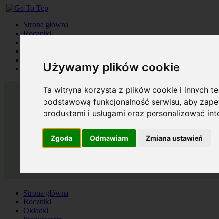
Strona główna
Roczniki
Okładki
Prenumerata
Kontakt
Używamy plików cookie
Szukaj
Ta witryna korzysta z plików cookie i innych t
podstawową funkcjonalność serwisu
,
aby zapew
produktami i usługami oraz personalizować in
Zgoda
Odmawiam
Zmiana ustawień
Strona główna
Roczniki
Okładki