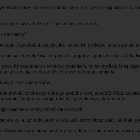
two Boże, starzy mają czas i modlą się za nas, wypraszają nam łaski, of
m mniej od naszych dzieci? - odezwała się Gertruda.
ic nie znaczy?
orządni, zgorzkniali, zrzędzą itd., trzeba ich obsłużyć, a tu czasu nie m
 sobie na tę chwilę łaski cierpliwości, pogody i zgodzenia się z Wolą B
ycie, by zapomnieli o swoich cierpieniach, by nie myśleli, że są ciężar
żarem, zostawiając w duszy dzieci straszny wyrzut sumienia.
bawiły naszych staruszków.
eciom mówić, co ci starzy dobrego zrobili w swej młodo
[246]
ści, że kie
 swą ziemię, swój dom, swoją rodzinę, a przede wszystkim wnuki.
ując szacunek i wdzięczność dla starszych.
stem stary, a już mnie łamie w kościach, serce nieraz ustaje, sił brak, go
wieństwa Bożego, nieraz modlimy się o długie życie, możemy wtedy ju