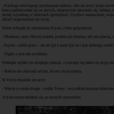
- Każdego obowiązuje przykazanie miłości, nikt nie jest z niego zwo
karcą naśmiewanie się ze starych, niegrzeczne stawianie się, kłótnie
strony wyrabiają w dzieciach uprzejmość, życzliwe nastawienie, wsp
chcieć rozpromienić im życie.
Wtem wbiegła do mieszkania Krysia, córka gospodarza.
- Mamusiu, stary Maciej zasłabł, posłano po księdza, tak tam płaczą, 
- Krysiu - rzekł ojciec - ale on żył z nami tyle lat i tyle dobrego zrobił
- Nigdy o tym nie myślałam.
Pobiegła szybko do drugiego pokoju, a rzucając się babci na szyję za
- Babciu nie odchodź od nas, bo my cię kochamy.
W Krysi obudziło się serce.
- Wiecie co moje drogie - rzekła Teresa - wszystkim naszym dzieciom
A tymczasem módlmy się za naszych staruszków.