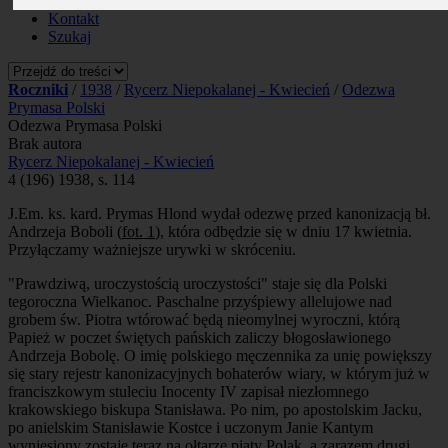
Prenumerata
Kontakt
Szukaj
Roczniki
/
1938
/
Rycerz Niepokalanej - Kwiecień
/
Odezwa
Prymasa Polski
Odezwa Prymasa Polski
Brak autora
Rycerz Niepokalanej - Kwiecień
4 (196) 1938, s. 114
J.Em. ks. kard. Prymas Hlond wydał odezwę przed kanonizacją bł.
Andrzeja Boboli (
fot. 1
), która odbędzie się w dniu 17 kwietnia.
Przyłączamy ważniejsze urywki w skróceniu.
"Prawdziwą, uroczystością uroczystości" staje się dla Polski
tegoroczna Wielkanoc. Paschalne przyśpiewy allelujowe nad
grobem św. Piotra wtórować będą nieomylnej wyroczni, którą
Papież w poczet świętych pańskich zaliczy błogosławionego
Andrzeja Bobolę. O imię polskiego męczennika za unię powiększy
się stary rejestr kanonizacyjnych bohaterów wiary, w którym już w
franciszkowym stuleciu Inocenty IV zapisał niezłomnego
krakowskiego biskupa Stanisława. Po nim, po apostolskim Jacku,
po anielskim Stanisławie Kostce i uczonym Janie Kantym
wyniesiony zostaje teraz na ołtarze piąty Polak, a zarazem drugi