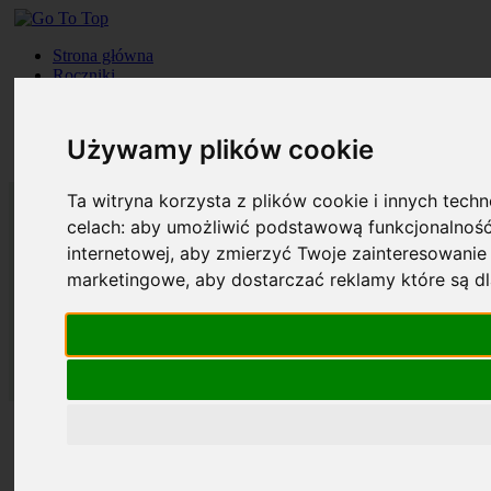
Strona główna
Roczniki
Okładki
Prenumerata
Kontakt
Używamy plików cookie
Szukaj
Ta witryna korzysta z plików cookie i innych tech
celach:
aby umożliwić podstawową funkcjonalność
internetowej
,
aby zmierzyć Twoje zainteresowanie 
marketingowe
,
aby dostarczać reklamy które są d
Strona główna
Roczniki
Okładki