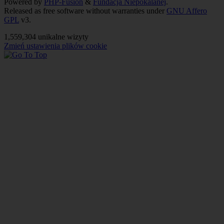
Powered by
PHP-Fusion
&
Fundacja Niepokalanej
.
Released as free software without warranties under
GNU Affero
GPL
v3.
1,559,304 unikalne wizyty
Zmień ustawienia plików cookie