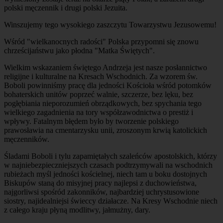
polski męczennik i drugi polski Jezuita.
Winszujemy tego wysokiego zaszczytu Towarzystwu Jezusowemu!
Wśród "wielkanocnych radości" Polska przypomni się znowu
chrześcijaństwu jako płodna "Matka Świętych".
Wielkim wskazaniem świętego Andrzeja jest nasze posłannictwo
religijne i kulturalne na Kresach Wschodnich. Za wzorem św.
Boboli powinniśmy pracę dla jedności Kościoła wśród potomków
bohaterskich unitów poprzeć walnie, szczerze, bez lęku, bez
pogłębiania nieporozumień obrządkowych, bez spychania tego
wielkiego zagadnienia na tory współzawodnictwa o prestiż i
wpływy. Fatalnym błędem było by tworzenie polskiego
prawosławia na cmentarzysku unii, zroszonym krwią katolickich
męczenników.
Śladami Boboli i tylu zapamiętałych szaleńców apostolskich, którzy
w najniebezpieczniejszych czasach podtrzymywali na wschodnich
rubieżach myśl jedności kościelnej, niech tam u boku dostojnych
Biskupów staną do misyjnej pracy najlepsi z duchowieństwa,
najgorliwsi spośród zakonników, najbardziej uchrystusowione
siostry, najidealniejsi świeccy działacze. Na Kresy Wschodnie niech
z całego kraju płyną modlitwy, jałmużny, dary.