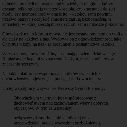
to będziemy mieli na uwadze ludzi oziębłych religijnie, którzy
czasami tylko oglądają wnętrze kościoła, czy - stosunek do złej
mody, czy niemoralność w prasie itd. - katolicy sami powinni
trzeźwo patrzyć i oczyścić atmosferę zatrutą bezbożnością, tę
atmosferę, w której zresztą muszą żyć oni sami i młodsze pokolenie.
Obowiązek ten, o którym mowa, nie jest zostawiony nam do woli -
ale ciąży na każdym z nas. Wypływa on z odpowiedzialności, jaką
Chrystus włożył na nas - ze zrozumienia posłannictwa katolika.
Wszyscy bowiem wierni Chrystusa mają pewien udział w Jego
Kapłaństwie: kapłani w znaczeniu ścisłym, reszta katolików w
znaczeniu szerszym.
Na takiej platformie współpraca katolików świeckich z
duchowieństwem jest więcej pociągająca i owocniejsza.
Do tej współpracy wzywa nas Pierwszy Synod Plenarny:
Obowiązkiem wiernych jest współpracować z
duchowieństwem nad zachowaniem wiary i dobrych
obyczajów. W tym celu katolicy:
będą szerzyli zasady nauki katolickiej oraz
przeciwdziałali przede wszystkim bezbożnictwu,