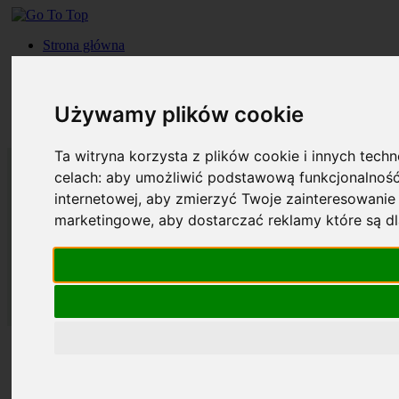
Strona główna
Roczniki
Okładki
Prenumerata
Używamy plików cookie
Kontakt
Szukaj
Ta witryna korzysta z plików cookie i innych tech
celach:
aby umożliwić podstawową funkcjonalność
internetowej
,
aby zmierzyć Twoje zainteresowanie 
marketingowe
,
aby dostarczać reklamy które są d
Strona główna
Roczniki
Okładki