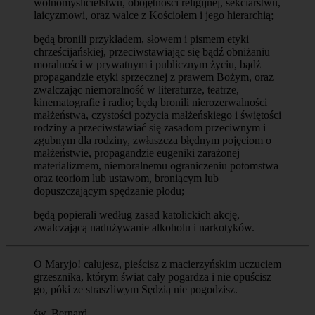
wolnomyślicielstwu, obojętności religijnej, sekciarstwu,
laicyzmowi, oraz walce z Kościołem i jego hierarchią;
będą bronili przykładem, słowem i pismem etyki
chrześcijańskiej, przeciwstawiając się bądź obniżaniu
moralności w prywatnym i publicznym życiu, bądź
propagandzie etyki sprzecznej z prawem Bożym, oraz
zwalczając niemoralność w literaturze, teatrze,
kinematografie i radio; będą bronili nierozerwalności
małżeństwa, czystości pożycia małżeńskiego i świętości
rodziny a przeciwstawiać się zasadom przeciwnym i
zgubnym dla rodziny, zwłaszcza błędnym pojęciom o
małżeństwie, propagandzie eugeniki zarażonej
materializmem, niemoralnemu ograniczeniu potomstwa
oraz teoriom lub ustawom, broniącym lub
dopuszczającym spędzanie płodu;
będą popierali według zasad katolickich akcję,
zwalczającą nadużywanie alkoholu i narkotyków.
O Maryjo! całujesz, pieścisz z macierzyńskim uczuciem
grzesznika, którym świat cały pogardza i nie opuścisz
go, póki ze straszliwym Sędzią nie pogodzisz.
św. Bernard