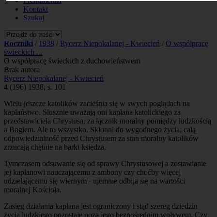
Prenumerata
Kontakt
Szukaj
Roczniki
/
1938
/
Rycerz Niepokalanej - Kwiecień
/
O współpracę
świeckich ...
O współpracę świeckich z duchowieństwem
Brak autora
Rycerz Niepokalanej - Kwiecień
4 (196) 1938, s. 101
Wielu jeszcze katolików zacieśnia się w swych poglądach na
kapłaństwo. Słusznie uważają oni kapłana katolickiego za
przedstawiciela Chrystusa, za łącznik moralny pomiędzy ludzkością
a Bogiem. Ale to wszystko. Skłonni do wygodnego życia, całą
odpowiedzialność przed Chrystusem za stan moralny katolików
zrzucają chętnie na barki księdza.
Tymczasem odsuwanie się od sprawy Chrystusowej a zostawianie
jej kapłanowi nauczającemu z ambony czy choćby więcej
udzielającemu się wiernym - ujemnie odbija się na wartości
moralnej Kościoła.
Zasięg działania kapłana jest ograniczony i stąd szereg dziedzin
życia ludzkiego pozostaje poza jego bezpośrednim wpływem. Czy