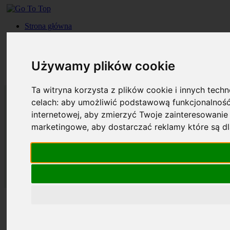
Strona główna
Roczniki
Okładki
Prenumerata
Używamy plików cookie
Kontakt
Szukaj
Ta witryna korzysta z plików cookie i innych tech
celach:
aby umożliwić podstawową funkcjonalność
internetowej
,
aby zmierzyć Twoje zainteresowanie 
marketingowe
,
aby dostarczać reklamy które są d
Strona główna
Roczniki
Okładki