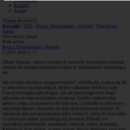
Prenumerata
Kontakt
Szukaj
Roczniki
/
1935
/
Rycerz Niepokalanej - Styczeń
/
Nawrócony
mason
Nawrócony mason
Brak autora
Rycerz Niepokalanej - Styczeń
1 (157) 1935, s. 17
Albert Vigneau, jeden z wybitnych masonów francuskich nadesłał
ostatnio do zarządu organizacji księży, b. kombatantów następujący
list:
Już od kilku miesięcy, mogę powiedzieć, od kilku lat, czułem się źle
w atmosferze lóż masońskich. Byłem członkiem Wielkiej Loży
Francji (obrządku szkockiego). Już od pierwszego roku mego
należenia do masonerii byłem oszukany. Szybko zdałem sobie
sprawę z tego, że masoneria nie była tym, co kłamliwie mówiono o
niej kandydatowi, chcącemu do tego stowarzyszenia należeć, że
masoneria jest stowarzyszeniem ludzi wolnych, dobrych obyczajów
i o zdrowym sądzie, poszukujących poznania Prawdy we
wszystkich dziedzinach: moralności, filozofii, nauki, ekonomii...
Kłamstwo! Ja to mówię, ja stary mason, dawny dygnitarz swej loży,