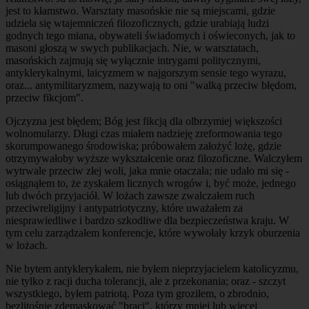
jest to kłamstwo. Warsztaty masońskie nie są miejscami, gdzie
udziela się wtajemniczeń filozoficznych, gdzie urabiają ludzi
godnych tego miana, obywateli świadomych i oświeconych, jak to
masoni głoszą w swych publikacjach. Nie, w warsztatach,
masońskich zajmują się wyłącznie intrygami politycznymi,
antyklerykalnymi, laicyzmem w najgorszym sensie tego wyrazu,
oraz... antymilitaryzmem, nazywają to oni "walką przeciw błędom,
przeciw fikcjom".
Ojczyzna jest błędem; Bóg jest fikcją dla olbrzymiej większości
wolnomularzy. Długi czas miałem nadzieję zreformowania tego
skorumpowanego środowiska; próbowałem założyć lożę, gdzie
otrzymywałoby wyższe wykształcenie oraz filozoficzne. Walczyłem
wytrwale przeciw złej woli, jaka mnie otaczała; nie udało mi się -
osiągnąłem to, że zyskałem licznych wrogów i, być może, jednego
lub dwóch przyjaciół. W lożach zawsze zwalczałem ruch
przeciwreligijny i antypatriotyczny, które uważałem za
niesprawiedliwe i bardzo szkodliwe dla bezpieczeństwa kraju. W
tym celu zarządzałem konferencje, które wywołały krzyk oburzenia
w lożach.
Nie bytem antyklerykałem, nie byłem nieprzyjacielem katolicyzmu,
nie tylko z racji ducha tolerancji, ale z przekonania; oraz - szczyt
wszystkiego, byłem patriotą. Poza tym groziłem, o zbrodnio,
bezlitośnie zdemaskować "braci", którzy mniej lub więcej