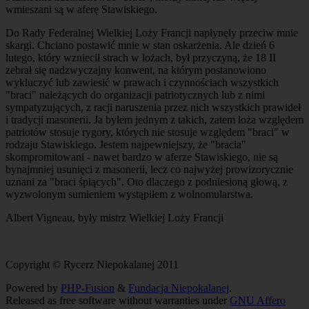
wmieszani są w aferę Stawiskiego.
Do Rady Federalnej Wielkiej Loży Francji napłynęły przeciw mnie
skargi. Chciano postawić mnie w stan oskarżenia. Ale dzień 6
lutego, który wzniecił strach w lożach, był przyczyną, że 18 II
zebrał się nadzwyczajny konwent, na którym postanowiono
wykluczyć lub zawiesić w prawach i czynnościach wszystkich
"braci" należących do organizacji patriotycznych lub z nimi
sympatyzujących, z racji naruszenia przez nich wszystkich prawideł
i tradycji masonerii. Ja byłem jednym z takich, zatem loża względem
patriotów stosuje rygory, których nie stosuje względem "braci" w
rodzaju Stawiskiego. Jestem najpewniejszy, że "bracia"
skompromitowani - nawet bardzo w aferze Stawiskiego, nie są
bynajmniej usunięci z masonerii, lecz co najwyżej prowizorycznie
uznani za "braci śpiących". Oto dlaczego z podniesioną głową, z
wyzwolonym sumieniem wystąpiłem z wolnomularstwa.
Albert Vigneau, były mistrz Wielkiej Loży Francji
Copyright © Rycerz Niepokalanej 2011
Powered by
PHP-Fusion
&
Fundacja Niepokalanej
.
Released as free software without warranties under
GNU Affero