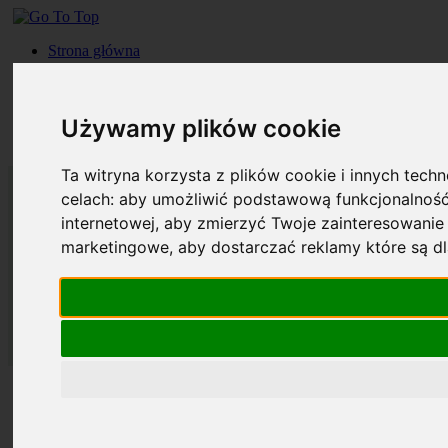
Strona główna
Roczniki
Okładki
Prenumerata
Używamy plików cookie
Kontakt
Szukaj
Ta witryna korzysta z plików cookie i innych tech
celach:
aby umożliwić podstawową funkcjonalność
internetowej
,
aby zmierzyć Twoje zainteresowanie 
marketingowe
,
aby dostarczać reklamy które są d
Strona główna
Roczniki
Okładki