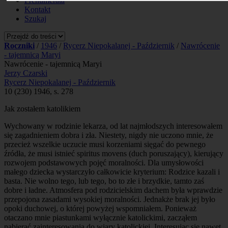
Prenumerata
Kontakt
Szukaj
Roczniki
/
1946
/
Rycerz Niepokalanej - Październik
/
Nawrócenie
- tajemnicą Maryi
Nawrócenie - tajemnicą Maryi
Jerzy Czarski
Rycerz Niepokalanej - Październik
10 (230) 1946, s. 278
Jak zostałem katolikiem
Wychowany w rodzinie lekarza, od lat najmłodszych interesowałem
się zagadnieniem dobra i zła. Niestety, nigdy nie uczono mnie, że
przecież wszelkie uczucie musi korzeniami sięgać do pewnego
źródła, że musi istnieć spiritus movens (duch poruszający), kierujący
rozwojem podstawowych pojęć moralności. Dla umysłowości
małego dziecka wystarczyło całkowicie kryterium: Rodzice kazali i
basta. Nie wolno tego, lub tego, bo to złe i brzydkie, tamto zaś
dobre i ładne. Atmosfera pod rodzicielskim dachem była wprawdzie
przepojona zasadami wysokiej moralności. Jednakże brak jej było
opoki duchowej, o której powyżej wspomniałem. Ponieważ
otaczano mnie piastunkami wyłącznie katolickimi, zacząłem
nabierać zainteresowania do wiary katolickiej. Interesując się nawet