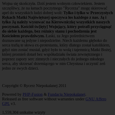
Wojna się skończyła. Dziś jestem wolnym człowiekiem. Jestem
szczęśliwy, że na łamach poczytnego "Rycerza" mogę skierować
apel do wszystkich ludzi dobrej woli:
Tylko i tylko w Przeczystych
Rękach Matki Najświętszej spoczywa los każdego z nas. Ją i
tylko Ją należy wysuwać na Kierowniczkę wszystkich naszych
poczynań. Kościół św[ięty] Wojujący, który potrafi przyciągnąć
do siebie każdego, bez różnicy stanu i pochodzenia jest
Kościołem prawdziwym.
Łaski, za Jego pośrednictwem
doznawane są jedyne i niepodzielne. Niech każdemu głęboko do
serca trafią te słowa ex-protestanta, który dlatego został katolikiem,
gdyż nim zostać
musiał,
gdyż było to wolą i tajemnicą Matki Bożej,
której promień dotarł bez współudziału świata zewnętrznego i
poprzez zapory serc zimnych i nieczułych do jednego młodego
serca, aby skrzesać drzemiącego w nim Chrystusa i uczynić zeń
jedno ze swych dzieci.
Copyright © Rycerz Niepokalanej 2011
Powered by
PHP-Fusion
&
Fundacja Niepokalanej
.
Released as free software without warranties under
GNU Affero
GPL
v3.
1,559,304 unikalne wizyty