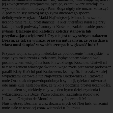
jej zewnętrznymi przejawami, pytając, czemu wieże strzelają tak
wysoko ku niebu i dlaczego Pana Boga nigdy nie można zobaczyć.
A potem dalszy rozwój mego życia duchowego spoczął
definitywnie w rękach Matki Najświętszej. Mimo, że w szkole
uczono mnie religii protestanckiej, a kler luterański starał się przy
każdej okazji podważyć autorytet Kościoła, zadałem sobie proste
pytanie:
Dlaczego moi katoliccy koledzy stanowią tak
przytłaczającą większość? Czy nie jest to wyraźnym nakazem
Bożym, że tak się wyrażę, prawem naturalnym, że prawdziwa
wiara musi skupiać w swoich szeregach większość ludzi?
Przyszła wojna, ścigany nieludzko za pochodzenie "niearyjskie", w
zupełnym rozłączeniu z rodzicami, będąc panem własnej woli,
postanowiłem wstąpić na łono Prawdziwego Kościoła. Ułatwił mi
to z narażeniem własnego świątobliwego życia przezacny proboszcz
parafii Biały Kościół pod Krakowem, ks. mgr St. Proszak. A dalej
wypadkami kierowała już Najwyższa Orędowniczka. Ratowała
mnie Ona z tak nieprawdopodobnych sytuacji, tylekroć odwracała
ode mnie kule gestapowskie, że tylko z poczucia prostej uczciwości,
zamieniałem się niekiedy cały w jeden hymn dziękczynienia i
wdzięczności dla Bożej Przewodniczki. Zacząłem studiować
Ludwika Grignion de Montforta i innych czcicieli Matki
Najświętszej. Bezmiar wciąż doznawanych od Niej łask, umacniał
mnie stale w rosnącej coraz wierności u Jej tronu.