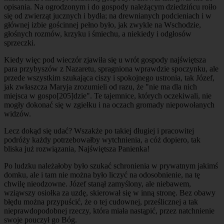
opisania. Na ogrodzonym i do gospody należącym dziedzińcu roiło
się od zwierząt jucznych i bydła; na drewnianych podcieniach i w
głównej izbie gościnnej pełno było, jak zwykle na Wschodzie,
głośnych rozmów, krzyku i śmiechu, a niekiedy i odgłosów
sprzeczki.
Kiedy więc pod wieczór zjawiła się u wrót gospody najświętsza
para przybyszów z Nazaretu, spragniona wprawdzie spoczynku, ale
przede wszystkim szukająca ciszy i spokojnego ustronia, tak Józef,
jak zwłaszcza Maryja zrozumieli od razu, że "nie ma dla nich
miejsca w gospo
[205]
dzie". Te tajemnice, których oczekiwali, nie
mogły dokonać się w zgiełku i na oczach gromady niepowołanych
widzów.
Lecz dokąd się udać? Wszakże po takiej długiej i pracowitej
podróży każdy potrzebowałby wytchnienia, a cóż dopiero, tak
bliska już rozwiązania, Najświętsza Panienka!
Po ludzku należałoby było szukać schronienia w prywatnym jakimś
domku, ale i tam nie można było liczyć na odosobnienie, na tę
chwilę nieodzowne. Józef stanął zamyślony, ale niebawem,
wziąwszy osiołka za uzdę, skierował się w inną stronę. Bez obawy
błędu można przypuścić, że o tej cudownej, prześlicznej a tak
nieprawdopodobnej rzeczy, która miała nastąpić, przez natchnienie
swoje pouczył go Bóg.