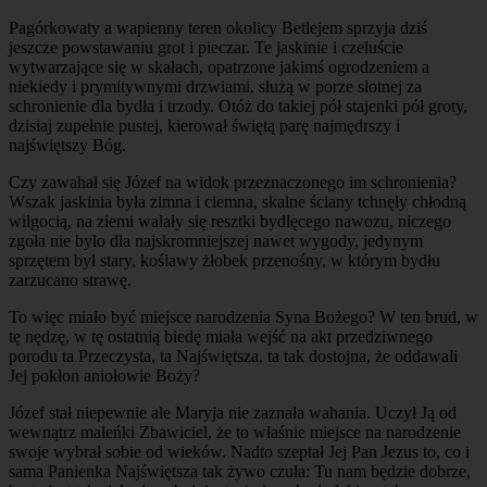
Pagórkowaty a wapienny teren okolicy Betlejem sprzyja dziś
jeszcze powstawaniu grot i pieczar. Te jaskinie i czeluście
wytwarzające się w skałach, opatrzone jakimś ogrodzeniem a
niekiedy i prymitywnymi drzwiami, służą w porze słotnej za
schronienie dla bydła i trzody. Otóż do takiej pół stajenki pół groty,
dzisiaj zupełnie pustej, kierował świętą parę najmędrszy i
najświętszy Bóg.
Czy zawahał się Józef na widok przeznaczonego im schronienia?
Wszak jaskinia była zimna i ciemna, skalne ściany tchnęły chłodną
wilgocią, na ziemi walały się resztki bydlęcego nawozu, niczego
zgoła nie było dla najskromniejszej nawet wygody, jedynym
sprzętem był stary, koślawy żłobek przenośny, w którym bydłu
zarzucano strawę.
To więc miało być miejsce narodzenia Syna Bożego? W ten brud, w
tę nędzę, w tę ostatnią biedę miała wejść na akt przedziwnego
porodu ta Przeczysta, ta Najświętsza, ta tak dostojna, że oddawali
Jej pokłon aniołowie Boży?
Józef stał niepewnie ale Maryja nie zaznała wahania. Uczył Ją od
wewnątrz maleńki Zbawiciel, że to właśnie miejsce na narodzenie
swoje wybrał sobie od wieków. Nadto szeptał Jej Pan Jezus to, co i
sama Panienka Najświętsza tak żywo czuła: Tu nam będzie dobrze,