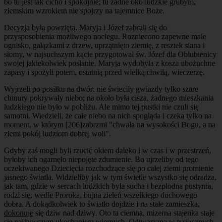
bo tu jest tak cicho i spokojnie; tu żadne oko ludzkie grubym,
ziemskim wzrokiem nie spojrzy na tajemnice Boże.
Decyzja była powzięta. Maryja i Józef zabrali się do
przysposobienia możliwego noclegu. Rozniecono zapewne małe
ognisko, gałązkami z drzew, uprzątnięto ziemię, z resztek siana i
słomy, w najsuchszym kącie przygotował św. Józef dla Oblubienicy
swojej jakiekolwiek posłanie. Maryja wydobyła z kosza ubożuchne
zapasy i spożyli potem, ostatnią przed wielką chwilą, wieczerzę.
Wyjrzeli po posiłku na dwór: nie świeciły gwiazdy tylko szare
chmury pokrywały niebo; na około była cisza, żadnego mieszkania
ludzkiego nie było w pobliżu. Ale mimo tej pustki nie czuli się
samotni. Wiedzieli, że całe niebo na nich spogląda i czeka tylko na
moment, w którym
[206]
zabrzmi "chwała na wysokości Bogu, a na
ziemi pokój ludziom dobrej woli".
Gdyby zaś mogli byli rzucić okiem daleko i w czas i w przestrzeń,
byłoby ich ogarnęło niepojęte zdumienie. Bo ujrzeliby od tego
oczekiwanego Dziecięcia rozchodzące się po całej ziemi promienie
jasnego światła. Widzieliby jak w tym świetle wszystko się odradza,
jak tam, gdzie w sercach ludzkich była sucha i bezpłodna pustynia,
rodzi się, wedle Proroka, bujna zieleń wszelkiego duchowego
dobra. A dokądkolwiek to światło dojdzie i na stałe zamieszka,
dokonuje
się dziw nad dziwy. Oto ta ciemna, mizerna stajenka staje
się najżywszym ukochaniem wiernych. Odtwarzana w tysiącznych