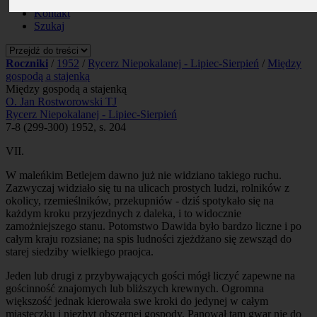
Prenumerata
Kontakt
Szukaj
Roczniki
/
1952
/
Rycerz Niepokalanej - Lipiec-Sierpień
/
Między
gospodą a stajenką
Między gospodą a stajenką
O. Jan Rostworowski TJ
Rycerz Niepokalanej - Lipiec-Sierpień
7-8 (299-300) 1952, s. 204
VII.
W maleńkim Betlejem dawno już nie widziano takiego ruchu.
Zazwyczaj widziało się tu na ulicach prostych ludzi, rolników z
okolicy, rzemieślników, przekupniów - dziś spotykało się na
każdym kroku przyjezdnych z daleka, i to widocznie
zamożniejszego stanu. Potomstwo Dawida było bardzo liczne i po
całym kraju rozsiane; na spis ludności zjeżdżano się zewsząd do
starej siedziby wielkiego praojca.
Jeden lub drugi z przybywających gości mógł liczyć zapewne na
gościnność znajomych lub bliższych krewnych. Ogromna
większość jednak kierowała swe kroki do jedynej w całym
miasteczku i niezbyt obszernej gospody. Panował tam gwar nie do