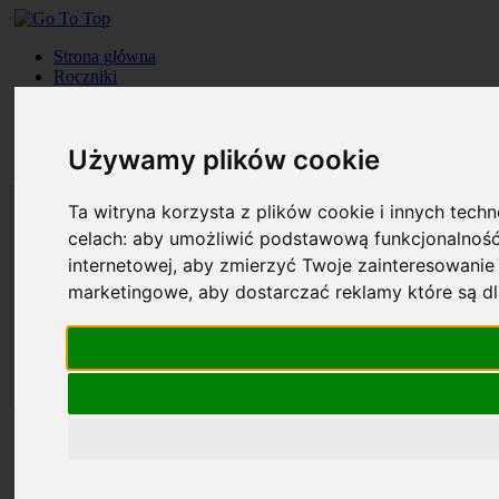
Strona główna
Roczniki
Okładki
Prenumerata
Kontakt
Używamy plików cookie
Szukaj
Ta witryna korzysta z plików cookie i innych tech
celach:
aby umożliwić podstawową funkcjonalność
internetowej
,
aby zmierzyć Twoje zainteresowanie 
marketingowe
,
aby dostarczać reklamy które są d
Strona główna
Roczniki
Okładki