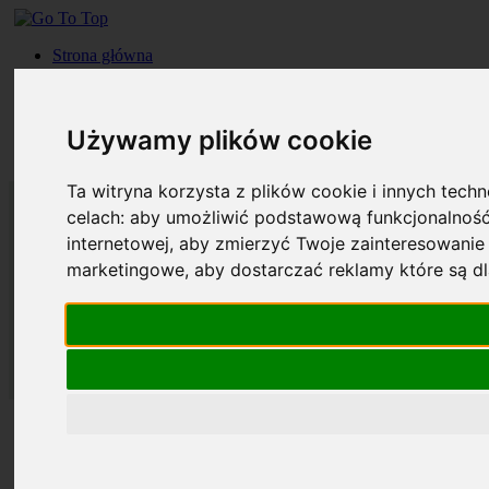
Strona główna
Roczniki
Okładki
Prenumerata
Używamy plików cookie
Kontakt
Szukaj
Ta witryna korzysta z plików cookie i innych tech
celach:
aby umożliwić podstawową funkcjonalność
internetowej
,
aby zmierzyć Twoje zainteresowanie 
marketingowe
,
aby dostarczać reklamy które są d
Strona główna
Roczniki
Okładki