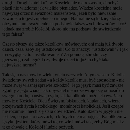
drugi... Drogi "katoliku", w Kościele nie ma rozwodu, choćbyś
płacił nie wiadomo jak wielkie pieniądze. Władza kościelna może
najwyżej orzec nieważność małżeństwa, jeżeli było nieważnie
zawarte, a to jest zupełnie co innego. Naturalnie są ludzie, którzy
otrzymują unieważnienie na podstawie fałszywych dowodów. I cóż
jednak ma zrobić Kościół, skoro nie ma podstaw do stwierdzenia
tego fałszu?
Często słyszy się także katolików mówiących: oni mają już dwoje
dzieci, czas, żeby się ustatkowali! Co to znaczy: "ustatkowali"? I jak
ma wyglądać to "ustatkowanie"? Za pomocą zbrodni czy
grzesznego zabiegu? I czy dwoje dzieci to już ma być taka
najwyższa norma?
Tak się u nas mówi o wielu, wielu rzeczach. A tymczasem. Katolik
świadomy swych zadań - a każdy katolik musi być apostołem - nie
może swej własnej sprawie szkodzić. Jego język musi być zawsze
zgodny z jego wiarą. Jak obywatel nie może wrogo się odnosić do
swego narodu, państwa, rządu, tak katolik nie może lekceważąco
mówić o Kościele, Ojcu Świętym, biskupach, kapłanach, wierze,
przejawach życia katolickiego, moralności katolickiej. Jeśli czegoś
nie rozumie - niech się stara dowiedzieć. Katolikiem w języku nie
jest ten, co gada o rzeczach, o których nie ma pojęcia. Katolikiem w
języku jest ten, który mówi to, co wie i mówi tak, żeby Bóg miał z
tego chwałę a Kościół i ludzie pożytek.