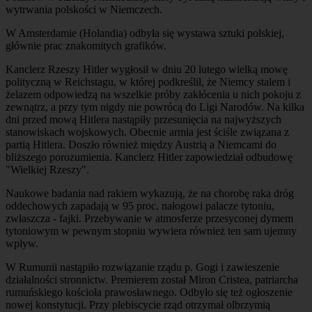
wytrwania polskości w Niemczech.
W Amsterdamie (Holandia) odbyła się wystawa sztuki polskiej,
głównie prac znakomitych grafików.
Kanclerz Rzeszy Hitler wygłosił w dniu 20 lutego wielką mowę
polityczną w Reichstagu, w której podkreślił, że Niemcy stalem i
żelazem odpowiedzą na wszelkie próby zakłócenia u nich pokoju z
zewnątrz, a przy tym nigdy nie powrócą do Ligi Narodów. Na kilka
dni przed mową Hitlera nastąpiły przesunięcia na najwyższych
stanowiskach wojskowych. Obecnie armia jest ściśle związana z
partią Hitlera. Doszło również między Austrią a Niemcami do
bliższego porozumienia. Kanclerz Hitler zapowiedział odbudowę
"Wielkiej Rzeszy".
Naukowe badania nad rakiem wykazują, że na chorobę raka dróg
oddechowych zapadają w 95 proc. nałogowi palacze tytoniu,
zwłaszcza - fajki. Przebywanie w atmosferze przesyconej dymem
tytoniowym w pewnym stopniu wywiera również ten sam ujemny
wpływ.
W Rumunii nastąpiło rozwiązanie rządu p. Gogi i zawieszenie
działalności stronnictw. Premierem został Miron Cristea, patriarcha
rumuńskiego kościoła prawosławnego. Odbyło się też ogłoszenie
nowej konstytucji. Przy plebiscycie rząd otrzymał olbrzymią