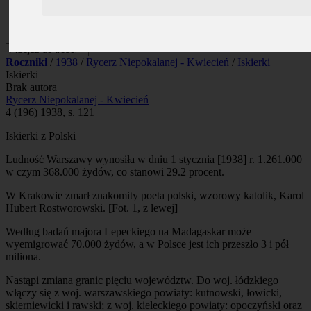
Prenumerata
Kontakt
Szukaj
Roczniki
/
1938
/
Rycerz Niepokalanej - Kwiecień
/
Iskierki
Iskierki
Brak autora
Rycerz Niepokalanej - Kwiecień
4 (196) 1938, s. 121
Iskierki z Polski
Ludność Warszawy wynosiła w dniu 1 stycznia [1938] r. 1.261.000
w czym 368.000 żydów, co stanowi 29.2 procent.
W Krakowie zmarł znakomity poeta polski, wzorowy katolik, Karol
Hubert Rostworowski. [Fot. 1, z lewej]
Według badań majora Lepeckiego na Madagaskar może
wyemigrować 70.000 żydów, a w Polsce jest ich przeszło 3 i pół
miliona.
Nastąpi zmiana granic pięciu województw. Do woj. łódzkiego
włączy się z woj. warszawskiego powiaty: kutnowski, łowicki,
skierniewicki i rawski; z woj. kieleckiego powiaty: opoczyński oraz