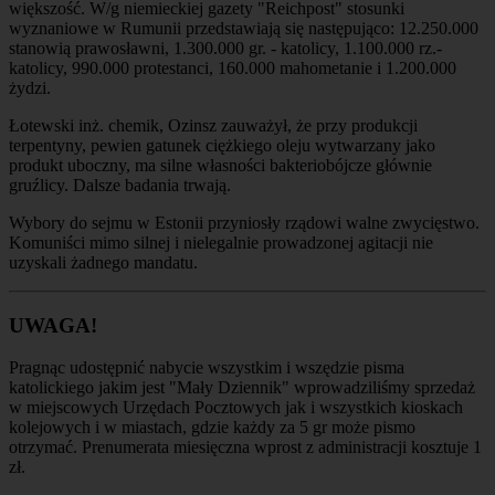
większość. W/g niemieckiej gazety "Reichpost" stosunki
wyznaniowe w Rumunii przedstawiają się następująco: 12.250.000
stanowią prawosławni, 1.300.000 gr. - katolicy, 1.100.000 rz.-
katolicy, 990.000 protestanci, 160.000 mahometanie i 1.200.000
żydzi.
Łotewski inż. chemik, Ozinsz zauważył, że przy produkcji
terpentyny, pewien gatunek ciężkiego oleju wytwarzany jako
produkt uboczny, ma silne własności bakteriobójcze głównie
gruźlicy. Dalsze badania trwają.
Wybory do sejmu w Estonii przyniosły rządowi walne zwycięstwo.
Komuniści mimo silnej i nielegalnie prowadzonej agitacji nie
uzyskali żadnego mandatu.
UWAGA!
Pragnąc udostępnić nabycie wszystkim i wszędzie pisma
katolickiego jakim jest "Mały Dziennik" wprowadziliśmy sprzedaż
w miejscowych Urzędach Pocztowych jak i wszystkich kioskach
kolejowych i w miastach, gdzie każdy za 5 gr może pismo
otrzymać. Prenumerata miesięczna wprost z administracji kosztuje 1
zł.