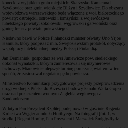
konecki z wyjątkiem gmin miejskich: Skarżysko Kamienna i
Szydłowiec oraz gmin wiejskich: Bliżyn i Szydłowiec. Do obszaru
województwa warszawskiego będą włączone z woj. białostockiego
powiaty: ostrołęcki, ostrowski i łomżyński; z województwa
lubelskiego powiaty: sokołowski, węgrowski i garwoliński oraz
gminę Irena z powiatu puławskiego.
Niedawno bawił w Polsce Finlandzki minister oświaty Uno Yrjoe
Hannula, który podpisał z min. Świętosławskim protokół, dotyczący
współpracy intelektualnej między Polską i Finlandią.
Jan Demianiuk, gospodarz ze wsi Juniewicze pow. siedleckiego
dokonał wynalazku, którym zainteresowali się inżynierowie -
fachowcy. Mianowicie ulepszył turbinę poruszaną wiatrem w ten
sposób, że zastosował regulator pędu powietrza.
Ministerstwo Komunikacji przygotowuje projekty przeprowadzenia
drogi wodnej z Pińska do Brześcia i budowy kanału Warta-Gopło
oraz nad połączeniem wodnym Zagłębia węglowego z
Sandomierzem.
W lutym Pan Prezydent Rzplitej podejmował w gościnie Regenta
Królestwa Węgier admirała Horthyego. Na fotografii [fot. 1, w
środku] Regent Horthy, Pan Prezydent i Marszałek Śmigły-Rydz.