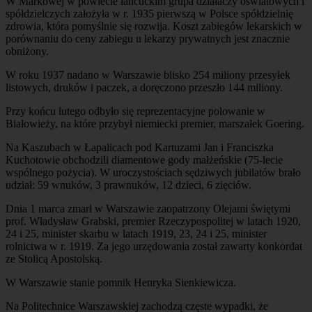
W Markowej w powiecie łańcuckim grupa działaczy oświatowych i
spółdzielczych założyła w r. 1935 pierwszą w Polsce spółdzielnię
zdrowia, która pomyślnie się rozwija. Koszt zabiegów lekarskich w
porównaniu do ceny zabiegu u lekarzy prywatnych jest znacznie
obniżony.
W roku 1937 nadano w Warszawie blisko 254 miliony przesyłek
listowych, druków i paczek, a doręczono przeszło 144 miliony.
Przy końcu lutego odbyło się reprezentacyjne polowanie w
Białowieży, na które przybył niemiecki premier, marszałek Goering.
Na Kaszubach w Łapalicach pod Kartuzami Jan i Franciszka
Kuchotowie obchodzili diamentowe gody małżeńskie (75-lecie
wspólnego pożycia). W uroczystościach sędziwych jubilatów brało
udział: 59 wnuków, 3 prawnuków, 12 dzieci, 6 zięciów.
Dnia 1 marca zmarł w Warszawie zaopatrzony Olejami świętymi
prof. Władysław Grabski, premier Rzeczypospolitej w latach 1920,
24 i 25, minister skarbu w latach 1919, 23, 24 i 25, minister
rolnictwa w r. 1919. Za jego urzędowania został zawarty konkordat
ze Stolicą Apostolską.
W Warszawie stanie pomnik Henryka Sienkiewicza.
Na Politechnice Warszawskiej zachodzą częste wypadki, że