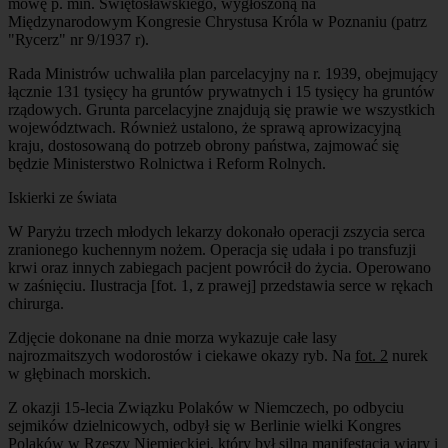
mowę p. min. Świętosławskiego, wygłoszoną na
Międzynarodowym Kongresie Chrystusa Króla w Poznaniu (patrz
"Rycerz" nr 9/1937 r).
Rada Ministrów uchwaliła plan parcelacyjny na r. 1939, obejmujący
łącznie 131 tysięcy ha gruntów prywatnych i 15 tysięcy ha gruntów
rządowych. Grunta parcelacyjne znajdują się prawie we wszystkich
województwach. Również ustalono, że sprawą aprowizacyjną
kraju, dostosowaną do potrzeb obrony państwa, zajmować się
będzie Ministerstwo Rolnictwa i Reform Rolnych.
Iskierki ze świata
W Paryżu trzech młodych lekarzy dokonało operacji zszycia serca
zranionego kuchennym nożem. Operacja się udała i po transfuzji
krwi oraz innych zabiegach pacjent powrócił do życia. Operowano
w zaśnięciu. Ilustracja [fot. 1, z prawej] przedstawia serce w rękach
chirurga.
Zdjęcie dokonane na dnie morza wykazuje całe lasy
najrozmaitszych wodorostów i ciekawe okazy ryb. Na
fot. 2
nurek
w głębinach morskich.
Z okazji 15-lecia Związku Polaków w Niemczech, po odbyciu
sejmików dzielnicowych, odbył się w Berlinie wielki Kongres
Polaków w Rzeszy Niemieckiej, który był silną manifestacją wiary i