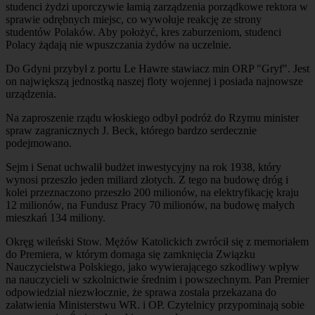
studenci żydzi uporczywie łamią zarządzenia porządkowe rektora w
sprawie odrębnych miejsc, co wywołuje reakcję ze strony
studentów Polaków. Aby położyć, kres zaburzeniom, studenci
Polacy żądają nie wpuszczania żydów na uczelnie.
Do Gdyni przybył z portu Le Hawre stawiacz min ORP "Gryf". Jest
on największą jednostką naszej floty wojennej i posiada najnowsze
urządzenia.
Na zaproszenie rządu włoskiego odbył podróż do Rzymu minister
spraw zagranicznych J. Beck, którego bardzo serdecznie
podejmowano.
Sejm i Senat uchwalił budżet inwestycyjny na rok 1938, który
wynosi przeszło jeden miliard złotych. Z tego na budowę dróg i
kolei przeznaczono przeszło 200 milionów, na elektryfikację kraju
12 milionów, na Fundusz Pracy 70 milionów, na budowę małych
mieszkań 134 miliony.
Okręg wileński Stow. Mężów Katolickich zwrócił się z memoriałem
do Premiera, w którym domaga się zamknięcia Związku
Nauczycielstwa Polskiego, jako wywierającego szkodliwy wpływ
na nauczycieli w szkolnictwie średnim i powszechnym. Pan Premier
odpowiedział niezwłocznie, że sprawa została przekazana do
załatwienia Ministerstwu WR. i OP. Czytelnicy przypominają sobie