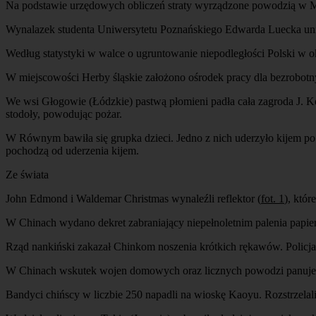
Na podstawie urzędowych obliczeń straty wyrządzone powodzią w M
Wynalazek studenta Uniwersytetu Poznańskiego Edwarda Luecka uni
Według statystyki w walce o ugruntowanie niepodległości Polski w ok
W miejscowości Herby śląskie założono ośrodek pracy dla bezrobotn
We wsi Głogowie (Łódzkie) pastwą płomieni padła cała zagroda J. Ko
stodoły, powodując pożar.
W Równym bawiła się grupka dzieci. Jedno z nich uderzyło kijem po
pochodzą od uderzenia kijem.
Ze świata
John Edmond i Waldemar Christmas wynaleźli reflektor (
fot. 1
), któr
W Chinach wydano dekret zabraniający niepełnoletnim palenia papie
Rząd nankiński zakazał Chinkom noszenia krótkich rękawów. Policja 
W Chinach wskutek wojen domowych oraz licznych powodzi panuje wie
Bandyci chińscy w liczbie 250 napadli na wioskę Kaoyu. Rozstrzelal