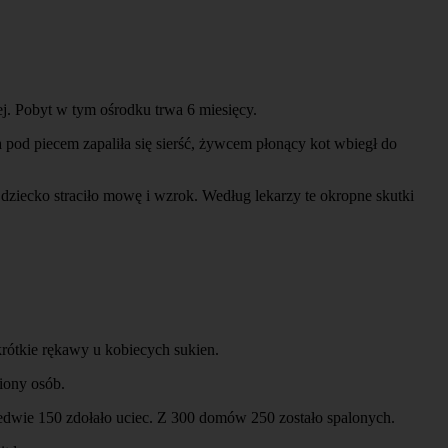
j. Pobyt w tym ośrodku trwa 6 miesięcy.
pod piecem zapaliła się sierść, żywcem płonący kot wbiegł do
dziecko straciło mowę i wzrok. Według lekarzy te okropne skutki
krótkie rękawy u kobiecych sukien.
iony osób.
aledwie 150 zdołało uciec. Z 300 domów 250 zostało spalonych.