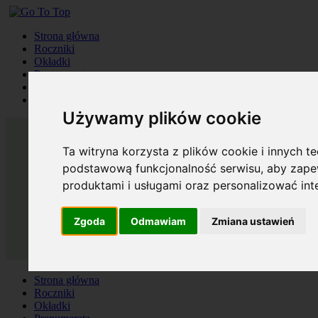
Strona główna
Roczniki
Okładki
Prenumerata
Kontakt
Szukaj
Używamy plików cookie
Ta witryna korzysta z plików cookie i innych t
podstawową funkcjonalność serwisu
,
aby zapew
produktami i usługami oraz personalizować in
Zgoda
Odmawiam
Zmiana ustawień
Strona główna
Roczniki
Okładki