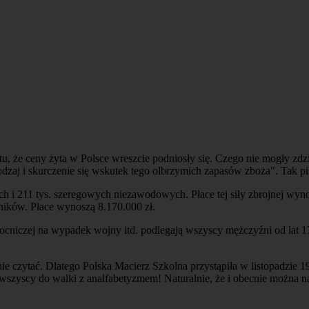
, że ceny żyta w Polsce wreszcie podniosły się. Czego nie mogły zdz
dzaj i skurczenie się wskutek tego olbrzymich zapasów zboża". Tak p
 i 211 tys. szeregowych niezawodowych. Płace tej siły zbrojnej wyno
ików. Płace wynoszą 8.170.000 zł.
niczej na wypadek wojny itd. podlegają wszyscy mężczyźni od lat 17 
nie czytać. Dlatego Polska Macierz Szkolna przystąpiła w listopadzie
wszyscy do walki z analfabetyzmem! Naturalnie, że i obecnie można 