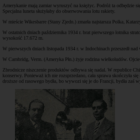
Amerykanie mają zamiar wyruszyć na księżyc. Podróż ta odbędzie się 
Specjalna luneta służyłaby do obserwowania lotu rakiety.
W mieście Wikesbarre (Stany Zjedn.) zmarła najstarsza Polka, Kata
W ostatnich dniach października 1934 r. brat pierwszego lotnika strat
wysokość 17.672 m.
W pierwszych dniach listopada 1934 r. w Indochinach przeszedł nad 
W Cambridg, Verm. (Ameryka Płn.) żyje rodzina wielkoludów. Ojcie
Zbrodnicze niszczenie produktów odbywa się nadal. W republice Chil
konserwy. Ponieważ ich nie rozsprzedano, cała sprawa skończyła się 
droższe od rasowego bydła, bo wywozi się je do Francji, bydła zaś 