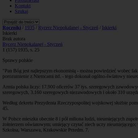
Prenumerata
Kontakt
Szukaj
Roczniki
/
1935
/
Rycerz Niepokalanej - Styczeń
/
Iskierki
Iskierki
Brak autora
Rycerz Niepokalanej - Styczeń
1 (157) 1935, s. 25
Sprawy polskie
"Pan Bóg jest najlepszym ekonomistą - można powiedzieć wobec faktu
porozumienie z Niemcami itd. - tego dokonał ogólno-światowy nieuro
Armia polska liczy: 17.900 oficerów 37 tys. szeregowych zawodowych
szeregowych, 3.160 szeregowych niezawodowych i około 310 urzędn
Według dekretu Prezydenta Rzeczypospolitej wojskowej służbie pomoc
45.
W Polsce mieszka obecnie 8 i pół miliona ludzi, nieumiejących zupeł
żołnierzem oświatowym; umiejący czytać niech uczy nieumiejącego; 
Szkolna, Warszawa, Krakowskie Przedm. 7.