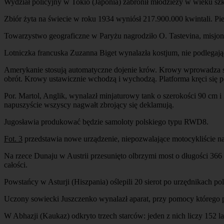
Wydział policyjny w Tokio (Japonia) zabronił młodzieży w wieku s
Zbiór żyta na świecie w roku 1934 wyniósł 217.900.000 kwintali. Pi
Towarzystwo geograficzne w Paryżu nagrodziło O. Tastevina, misjon
Lotniczka francuska Zuzanna Biget wynalazła kostjum, nie podlegając
Amerykanie stosują automatyczne dojenie krów. Krowy wprowadza si
obrót. Krowy ustawicznie wchodzą i wychodzą. Platforma kręci się p
Por. Martol, Anglik, wynalazł minjaturowy tank o szerokości 90 cm 
napuszyście wszyscy nagwałt zbrojący się deklamują.
Jugosławia produkować będzie samoloty polskiego typu RWD8.
Fot. 3
przedstawia nowe urządzenie, niepozwalające motocykliście na 
Na rzece Dunaju w Austrii przesunięto olbrzymi most o długości 366 
całości.
Powstańcy w Asturji (Hiszpania) oślepili 20 sierot po urzędnikach p
Uczony sowiecki Juszczenko wynalazł aparat, przy pomocy którego 
W Abhazji (Kaukaz) odkryto trzech starców: jeden z nich liczy 152 lat