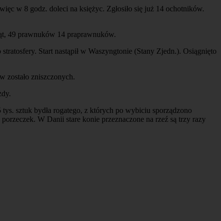
ięc w 8 godz. doleci na księżyc. Zgłosiło się już 14 ochotników.
cząt, 49 prawnuków 14 praprawnuków.
 stratosfery. Start nastąpił w Waszyngtonie (Stany Zjedn.). Osiągnięto
w zostało zniszczonych.
żdy.
tys. sztuk bydła rogatego, z których po wybiciu sporządzono
porzeczek. W Danii stare konie przeznaczone na rzeź są trzy razy