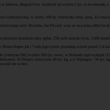
w rakiecie, długości 9 m. Szybkość jej wynosi 2 tys. m na sekundę, a w
rzyna Gabryszewska, w wieku 108 lat. Osierociła córkę, syna, 32 wnu
osferycznego prof. Piccarda, Jan Piccard, wraz ze swą żoną odbył lot do
wybrzeżem morskism silny tajfun. 250 osób utraciło życie, 5.000 domó
c Hiram Bogne jak i 7-miu jego synów posiadają wzrost ponad 2 m ka
e (Ameryka Płd.) wybito 500 tys. owiec, w Holandii rząd wykupił 115 
deficytem. W Drunen zniszczono 40 tys. kg, a w Nijmagen - 50 tys. kg 
wywozić nie wolno.