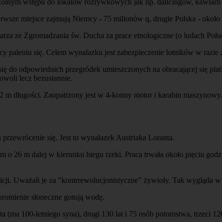
zkolnym wstępu do lokalów rozrywkowych jak np. dancingów, kawiarń 
erwsze miejsce zajmują Niemcy - 75 milionów q, drugie Polska - około
arza ze Zgromadzania św. Ducha za prace etnologiczne (o ludach Połu
y paleniu się. Celem wynalazku jest zabezpieczenie lotników w razie z
ę do odpowiednich przegródek umieszczonych na obracającej się plat
owoli lecz bezustannie.
i 2 m długości. Zaopatrzony jest w 4-konny motor i karabin maszynowy
przewrócenie się. Jest to wynalazek Austriaka Loranta.
m o 26 m dalej w kierunku biegu rzeki. Praca trwała około pięciu godz
olicji. Uważali je za "kontrrewolucjonistyczne" żywioły. Tak wygląda 
promienie słoneczne gotują wodę.
a (ma 100-letniego syna), drugi 130 lat i 75 osób potomstwa, trzeci 126