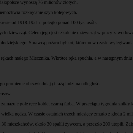
ałopolsce wynoszą 76 milionów złotych.
emożliwia rozkręcanie szyn kolejowych.
resie od 1918-1921 r. poległo ponad 100 tys. osób.
ych dziewcząt. Celem jego jest szkolenie dziewcząt w pracy zawodowe
łodziejskiego. Sprawcą pożaru był kot, któremu w czasie wylegiwania 
 rękach małego Miecznika. Wkrótce ręka spuchła, a w następnym dniu 
ego promienie obezwładniają i rażą ludzi na odległość.
rosów.
zamazuje gołe ręce kobiet czarną farbą. W przeciągu tygodnia znikły 
lka nędza. W czasie ostatnich trzech miesięcy zmarło z głodu 2 mil
i 30 mieszkańców, około 30 spalili żywcem, a przeszło 200 utopili. Z