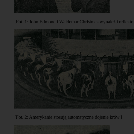
[Fot. 1: John Edmond i Waldemar Christmas wynaleźli reflektor,
[Fot. 2: Amerykanie stosują automatyczne dojenie krów.]