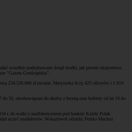
iałać wszelkie podejmowane dotąd środki, jak premie eksportowe,
isze "Gazeta Grudziądzka".
szą 234.530.000 zł rocznie. Marynarka liczy 425 oficerów i 1.910
do 50, nieobowiązani do służby z bronią oraz kobiety od lat 19 do
 1934 r. do walki z analfabetyzmem pod hasłem: Każdy Polak
nadal uczyć analfabetów. Wskazówek udziela: Polska Macierz