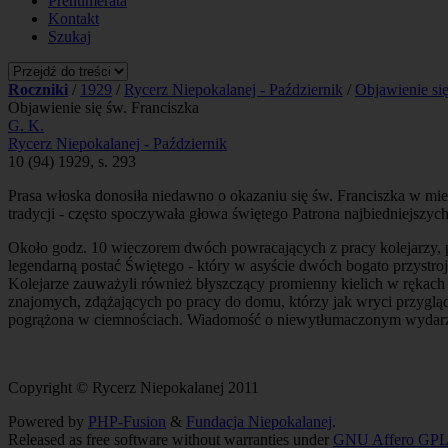
Prenumerata
Kontakt
Szukaj
Roczniki
/
1929
/
Rycerz Niepokalanej - Październik
/
Objawienie się
Objawienie się św. Franciszka
G. K.
Rycerz Niepokalanej - Październik
10 (94) 1929, s. 293
Prasa włoska donosiła niedawno o okazaniu się św. Franciszka w mieś
tradycji - często spoczywała głowa świętego Patrona najbiedniejszych
Około godz. 10 wieczorem dwóch powracających z pracy kolejarzy, 
legendarną postać Świętego - który w asyście dwóch bogato przystroj
Kolejarze zauważyli również błyszczący promienny kielich w rękach 
znajomych, zdążających po pracy do domu, którzy jak wryci przygląd
pogrążona w ciemnościach. Wiadomość o niewytłumaczonym wydarzeniu
Copyright © Rycerz Niepokalanej 2011
Powered by
PHP-Fusion
&
Fundacja Niepokalanej
.
Released as free software without warranties under
GNU Affero GPL