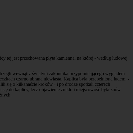
icy tej jest przechowana płyta kamienna, na której - według ludowej
strzegli wewnątrz świątyni zakonnika przypominającego wyglądem
ęczkach czarno ubrana niewiasta. Kaplica była przepełniona ludem. -
się o kilkanaście kroków - i po drodze spotkali czterech
się do kaplicy, lecz objawienie znikło i miejscowość była znów
żnych.