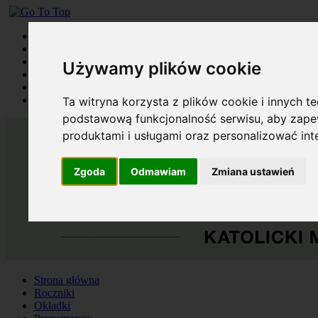
Strona główna
Roczniki
Okładki
Używamy plików cookie
Prenumerata
Kontakt
Szukaj
Ta witryna korzysta z plików cookie i innych t
podstawową funkcjonalność serwisu
,
aby zapew
produktami i usługami oraz personalizować in
Zgoda
Odmawiam
Zmiana ustawień
Strona główna
Roczniki
Okładki