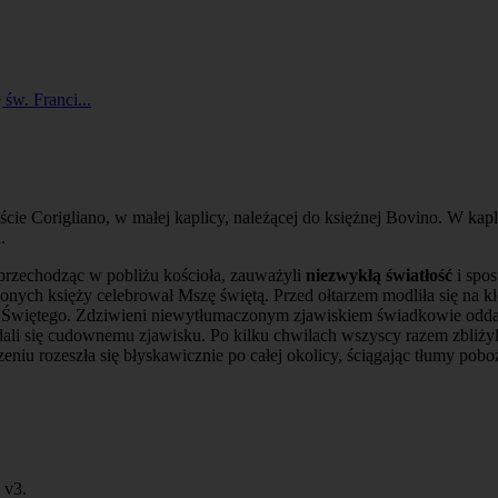
 św. Franci...
cie Corigliano, w małej kaplicy, należącej do księżnej Bovino. W kapl
.
przechodząc w pobliżu kościoła, zauważyli
niezwykłą światłość
i spo
onych księży celebrował Mszę świętą. Przed ołtarzem modliła się na kl
Świętego. Zdziwieni niewytłumaczonym zjawiskiem świadkowie oddalili 
ali się cudownemu zjawisku. Po kilku chwilach wszyscy razem zbliżyli 
 rozeszła się błyskawicznie po całej okolicy, ściągając tłumy pobo
v3.