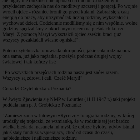
ale nigdy nie bluźniła i nie upadała na duchu. Codziennym
przykładem zachęcała nas do modlitwy szczerej i gorącej. Po wojnie
wrócił ojciec - różaniec bronił go przed kulami. Zabrał się z całą
energią do pracy, aby utrzymać tak liczną rodzinę, wykształcić i
wychować dzieci. Codziennie modliliśmy się z nim wspólnie, wolne
godziny spędzaliśmy z ukochanym ojcem na pieśniach ku czci
Maryi. Z pomocą Maryi wykształcił ojciec sześciu braci (już
wszyscy pozakładali własne ogniska)".
Potem czytelniczka opowiada okropności, jakie cała rodzina oraz
ona sama, już jako mężatka, przeżyła podczas drugiej wojny
światowej i tak kończy list:
"Po wszystkich przejściach rodzina nasza jest znów razem.
Wszyscy są zdrowi i cali. Cześć Maryi!"
Co radzi Czytelniczka z Poznania?
W święto Zjawienia się NMP w Lourdes (11 II 1947 r.) taki projekt
poddała nam p. J. Grobicka z Poznania:
"Zamieszczona w lutowym «Rycerzu» fotografia rodziny, w której
urodziły się trojaczki, ze wzmianką, że w rodzinie tej jest bardzo
wielka bieda da, nasunęła mi myśl, że dobrze byłoby, gdyby istniał
jakiś stały fundusz wspierający, choć od czasu do czasu,
najbiedniejsze i najliczniejsze rodziny.