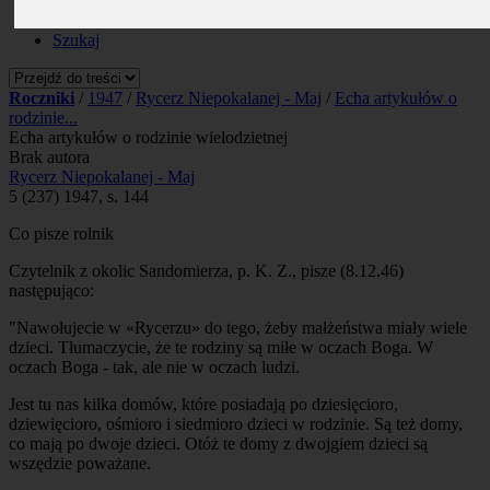
Prenumerata
Kontakt
Szukaj
Roczniki
/
1947
/
Rycerz Niepokalanej - Maj
/
Echa artykułów o
rodzinie...
Echa artykułów o rodzinie wielodzietnej
Brak autora
Rycerz Niepokalanej - Maj
5 (237) 1947, s. 144
Co pisze rolnik
Czytelnik z okolic Sandomierza, p. K. Z., pisze (8.12.46)
następująco:
"Nawołujecie w «Rycerzu» do tego, żeby małżeństwa miały wiele
dzieci. Tłumaczycie, że te rodziny są miłe w oczach Boga. W
oczach Boga - tak, ale nie w oczach ludzi.
Jest tu nas kilka domów, które posiadają po dziesięcioro,
dziewięcioro, ośmioro i siedmioro dzieci w rodzinie. Są też domy,
co mają po dwoje dzieci. Otóż te domy z dwojgiem dzieci są
wszędzie poważane.