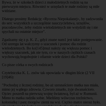
Bywa, że w szkołach dzieci z małodzietnych rodzin są na
pierwszym miejscu. Również w urzędach te małe rodziny są mile
widziane.
Dlatego prosimy Redakcję «Rycerza Niepokalanej», by zadzwoniła
do serc wszystkich a szczególnie nauczycielstwa, urzędów,
pracodawców, żeby rodzin wielodzietnych nie wstydzili się i nie
spychali na ostatnie miejsce".
Zgadzamy się z p. K. Z., gdyż znane nam1 jest takie postępowanie.
Od szeregu lat walczymy o szacunek i pomoc dla rodzin
wielodzietnych. Bo ko
[145]
muż należy się większa pomoc i
większy szacunek, jak nie tym, co w naszych ciężkich czasach
wychowują bogobojnie i ofiarnie wiele dzieci dla Polski?
Co pisze córka o swych rodzicach
Czytelniczka K. L. znów tak opowiada w długim liście (2 VII
[19]46):
"Pochodzę z licznej rodziny, bo aż szesnaścioro matka nas miała,
mimo jej wątłego zdrowia. Czworo zmarło, żyje dwanaścioro.
Ojciec poszedł na pierwszą wojnę światową, był aż w Rumunii.
Mimo to matka radziła sobie. Mieliśmy wówczas rzeźnictwo,
kolonialkę i parę morgów ziemi na wsi. Ciężko matce nieraz było,