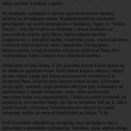
ładny zarobek wymknął z garści.
Po śniadaniu, uzbrojeni w zielone przeciwsłoneczne okulary,
idziemy na zwiedzanie miasta. Wąskimi brudnymi uliczkami
przeciskamy się wśród przekupniów i handlarzy, dążąc do "Ściany
Płaczu". Trzy dni wędrował Abraham z synem Izaakiem, aż
przyszedł do stoków góry Moria, którą wskazał mu Pan.
Zostawiwszy u stóp góry służbę, wziął tylko syna, włożył nań drwa,
z których miał zbudować ołtarz całopalenia. I na tej górze,
skrępowawszy swego jedynaka, chciał go ofiarować Panu, lecz
wstrzymał go Anioł. Zamiast syna ofiarował baranka.
Odtąd góra ta była świętą. Z niej podobno prorok Eliasz uniósł się
do nieba na ognistym wozie. Król Dawid kupił to miejsce i złożył
na nim ofiarę, a jego syn Salomon postanowił wybudować tu
świątynię Panu, która by była ósmym cudem świata. Zrównano
szczyt góry, wskutek czego pozostał olbrzymi plac wznoszący się
nad miastem. I stanęła świątynia - cudo, która zachwycała
starożytny świat swą wspaniałością. Chlubił się naród żydowski jej
pięknością, lecz niezbyt długo. Bo oto w niespełna 500 lat, tj. 586 r.
przed Narodz. Chrystusa Nabuchodonozor zburzył ją i spalił,
zabierając żydów do niewoli babilońskiej na długie 70 lat.
Król Zorobabel odbudowuje świątynię, lecz ani śladu w niej z
pierwotnej wspaniałości i przepychu. Skromna, mała, wprost uboga.