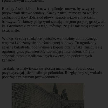
i prawdziwym arcydziełem.
Brodaty Arab - kilku ich nawet - pilnuje surowo, by wszyscy
przywdziali filcowe sandały. Każdy z nich, mimo że za wejście
zapłacono z góry dolara od głowy, szepce wężowym sykiem:
bakszysz. Niektórzy pielgrzymi rzucają natrętom po parę groszy, ale
ks. Gronkowski zabrania tego, mówiąc, że już i tak mają zapłacone
aż za wiele.
Wlokąc za sobą spadające pantofle, wchodzimy do mrocznego
wnętrza i zbliżamy się do ośmiokątnej budowy. Tu ogrodzony
żelazną balustradą, pod wyniosłą kopułą bizantyńską, znajduje się
ogromny głaz, przewiercony czerniejącym ściekiem, którym
spływała posoka z ofiarowanych zwierząt do podziemnych
kanałów.
Ta skala jest największą świętością mahometan. Powoli oczy
przyzwyczajają się do silnego półmroku. Rozglądamy się wokoło,
podążając za naszym przewodnikiem.