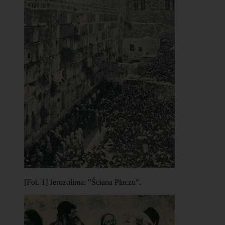
[Fot. 1] Jerozolima: "Ściana Płaczu".