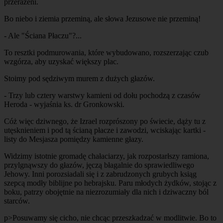
przerażeni.
Bo niebo i ziemia przeminą, ale słowa Jezusowe nie przeminą!
- Ale "Ściana Płaczu"?...
To resztki podmurowania, które wybudowano, rozszerzając czub
wzgórza, aby uzyskać większy plac.
Stoimy pod sędziwym murem z dużych głazów.
- Trzy lub cztery warstwy kamieni od dołu pochodzą z czasów
Heroda - wyjaśnia ks. dr Gronkowski.
Cóż więc dziwnego, że Izrael rozprószony po świecie, dąży tu z
utęsknieniem i pod tą ścianą płacze i zawodzi, wciskając kartki -
listy do Mesjasza pomiędzy kamienne głazy.
Widzimy istotnie gromadę chałaciarzy, jak rozpostarłszy ramiona,
przylgnąwszy do głazów, jęczą błagalnie do sprawiedliwego
Jehowy. Inni porozsiadali się i z zabrudzonych grubych ksiąg
szepcą modły biblijne po hebrajsku. Paru młodych żydków, stojąc z
boku, patrzy obojętnie na niezrozumiały dla nich i dziwaczny ból
starców.
p>Posuwamy się cicho, nie chcąc przeszkadzać w modlitwie. Bo to