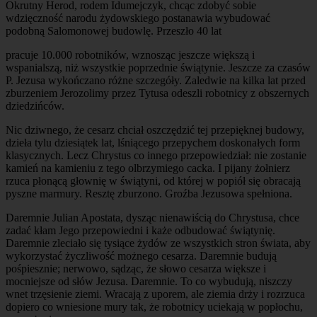
Okrutny Herod, rodem Idumejczyk, chcąc zdobyć sobie
wdzięczność narodu żydowskiego postanawia wybudować
podobną Salomonowej budowlę. Przeszło 40 lat
pracuje 10.000 robotników, wznosząc jeszcze większą i
wspanialszą, niż wszystkie poprzednie świątynie. Jeszcze za czasów
P. Jezusa wykończano różne szczegóły. Zaledwie na kilka lat przed
zburzeniem Jerozolimy przez Tytusa odeszli robotnicy z obszernych
dziedzińców.
Nic dziwnego, że cesarz chciał oszczędzić tej przepięknej budowy,
dzieła tylu dziesiątek lat, lśniącego przepychem doskonałych form
klasycznych. Lecz Chrystus co innego przepowiedział: nie zostanie
kamień na kamieniu z tego olbrzymiego cacka. I pijany żołnierz
rzuca płonącą głownię w świątyni, od której w popiół się obracają
pyszne marmury. Resztę zburzono. Groźba Jezusowa spełniona.
Daremnie Julian Apostata, dysząc nienawiścią do Chrystusa, chce
zadać kłam Jego przepowiedni i każe odbudować świątynię.
Daremnie zleciało się tysiące żydów ze wszystkich stron świata, aby
wykorzystać życzliwość możnego cesarza. Daremnie budują
pośpiesznie; nerwowo, sądząc, że słowo cesarza większe i
mocniejsze od słów Jezusa. Daremnie. To co wybudują, niszczy
wnet trzęsienie ziemi. Wracają z uporem, ale ziemia drży i rozrzuca
dopiero co wniesione mury tak, że robotnicy uciekają w popłochu,