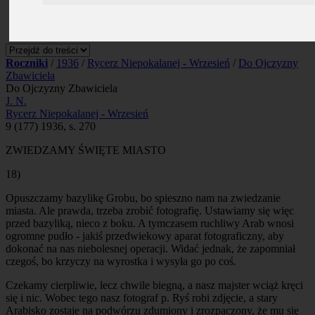
Prenumerata
Kontakt
Szukaj
Roczniki
/
1936
/
Rycerz Niepokalanej - Wrzesień
/
Do Ojczyzny
Zbawiciela
Do Ojczyzny Zbawiciela
J. N.
Rycerz Niepokalanej - Wrzesień
9 (177) 1936, s. 270
ZWIEDZAMY ŚWIĘTE MIASTO
18)
Opuszczamy bazylikę Grobu, bo spieszno nam na zwiedzanie
miasta. Ale prawda, trzeba zrobić fotografię. Ustawiamy się więc
przed bazyliką, nieco z boku. A tymczasem ruchliwy Arab wnosi
ogromne pudło - jakiś przedwiekowy aparat fotograficzny, aby
dokonać na nas niebolesnej operacji. Widać jednak, że zapomniał
czegoś, bo krzyczy na wyrostka i wysyła go po coś.
Czekamy cierpliwie, lecz chwile biegną, a nasz majster wciąż kręci
się i nic. Wobec tego nasz fotograf p. Ryś robi zdjęcie, a stary
Arabisko zostaje na podwórzu zdumiony i zrozpaczony, że mu się