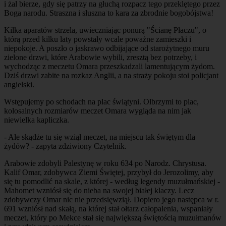
i żal bierze, gdy się patrzy na głuchą rozpacz tego przeklętego przez
Boga narodu. Straszna i słuszna to kara za zbrodnie bogobójstwa!
Kilka aparatów strzela, uwieczniając ponurą "Ścianę Płaczu", o
którą przed kilku laty powstały wcale poważne zamieszki i
niepokoje. A poszło o jaskrawo odbijające od starożytnego muru
zielone drzwi, które Arabowie wybili, zresztą bez potrzeby, i
wychodząc z meczetu Omara przeszkadzali lamentującym żydom.
Dziś drzwi zabite na rozkaz Anglii, a na straży pokoju stoi policjant
angielski.
Wstępujemy po schodach na plac świątyni. Olbrzymi to plac,
kolosalnych rozmiarów meczet Omara wygląda na nim jak
niewielka kapliczka.
- Ale skądże tu się wziął meczet, na miejscu tak świętym dla
żydów? - zapyta zdziwiony Czytelnik.
Arabowie zdobyli Palestynę w roku 634 po Narodz. Chrystusa.
Kalif Omar, zdobywca Ziemi Świętej, przybył do Jerozolimy, aby
się tu pomodlić na skale, z której - według legendy muzułmańskiej -
Mahomet wzniósł się do nieba na swojej białej klaczy. Lecz
zdobywczy Omar nic nie przedsięwziął. Dopiero jego następca w r.
691 wzniósł nad skałą, na której stał ołtarz całopalenia, wspaniały
meczet, który po Mekce stał się największą świętością muzułmanów