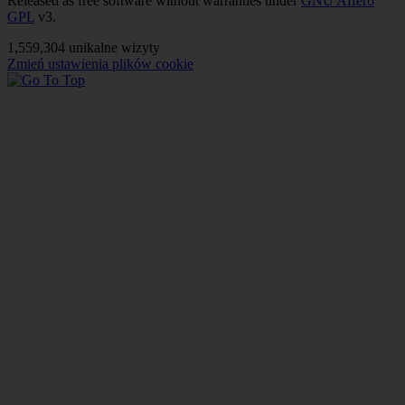
Released as free software without warranties under
GNU Affero
GPL
v3.
1,559,304 unikalne wizyty
Zmień ustawienia plików cookie