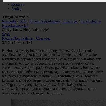
Prenumerata
Kontakt
Szukaj
Roczniki
/
1930
/
Rycerz Niepokalanej - Czerwiec
/
Co słychać w
Niepokalanowie?
Co słychać w Niepokalanowie?
Wyd.
Rycerz Niepokalanej - Czerwiec
6 (102) 1930, s. 183
Rozbudowuje się. Internat na dodanym przez Księcia terenie,
przedłużenie bardzo już ciasnej pracowni, większa elektrownia:
wszystko to naprawdę jest konieczne! W miarę napływu ofiar, czy
to pieniężnych czy w budulcu (drzewo belkowe, deski, cegła,
cement, żużel, wapno, papa, szkło, gwoździe, okucia, budowlane
itp.) - Niepokalanów rozbudowuje się. Pieniędzy w kasie nie mamy
nic, tylko niewypłacone rachunki... Ci osobliwie, co z "Rycerza"
korzystają, a nie pomagają w zbożnym dziele ni ofiarami ni onym 1
zł 50 gr rocznie: oby się teraz odezwali! Za każdy objaw
życzliwości i poparcia Niepokalana na pewno nagrodzi - Jej to
bowiem wyłączna własność i Jej. dzieło...