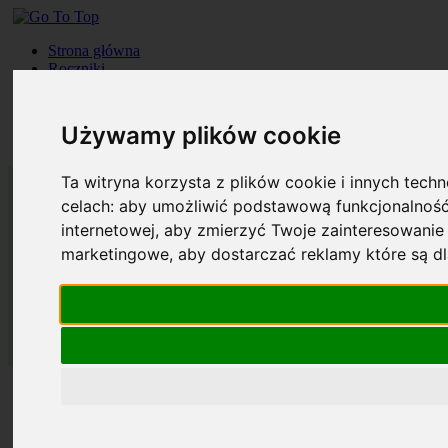
Strona główna
Roczniki
Okładki
Prenumerata
Kontakt
Używamy plików cookie
Szukaj
Ta witryna korzysta z plików cookie i innych tech
celach:
aby umożliwić podstawową funkcjonalność
internetowej
,
aby zmierzyć Twoje zainteresowanie 
marketingowe
,
aby dostarczać reklamy które są d
Strona główna
Roczniki
Okładki