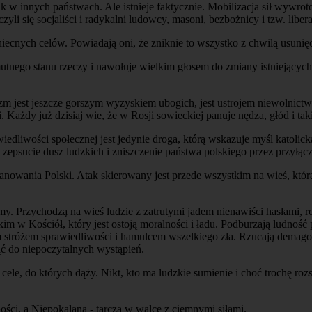
 jak w innych państwach. Ale istnieje faktycznie. Mobilizacja sił wywr
 się socjaliści i radykalni ludowcy, masoni, bezbożnicy i tzw. liber
 niecnych celów. Powiadają oni, że zniknie to wszystko z chwilą usuni
mutnego stanu rzeczy i nawołuje wielkim głosem do zmiany istniejącyc
m jest jeszcze gorszym wyzyskiem ubogich, jest ustrojem niewolnictw
ażdy już dzisiaj wie, że w Rosji sowieckiej panuje nędza, głód i tak
iedliwości społecznej jest jedynie droga, którą wskazuje myśl katolick
t zepsucie dusz ludzkich i zniszczenie państwa polskiego przez przyłą
owania Polski. Atak skierowany jest przede wszystkim na wieś, która 
omy. Przychodzą na wieś ludzie z zatrutymi jadem nienawiści hasłami, 
kim w Kościół, który jest ostoją moralności i ładu. Podburzają ludnoś
 stróżem sprawiedliwości i hamulcem wszelkiego zła. Rzucają demagogic
 do niepoczytalnych wystąpień.
i cele, do których dąży. Nikt, kto ma ludzkie sumienie i choć trochę ro
ości, a Niepokalana - tarczą w walce z ciemnymi siłami.