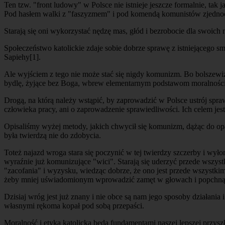
Ten tzw. "front ludowy" w Polsce nie istnieje jeszcze formalnie, tak
Pod hasłem walki z "faszyzmem" i pod komendą komunistów zjednoczyli
Starają się oni wykorzystać nędzę mas, głód i bezrobocie dla swoich
Społeczeństwo katolickie zdaje sobie dobrze sprawę z istniejącego s
Sapiehy
[1]
.
Ale wyjściem z tego nie może stać się nigdy komunizm. Bo bolszewiz
bydlę, żyjące bez Boga, wbrew elementarnym podstawom moralności. K
Drogą, na którą należy wstąpić, by zaprowadzić w Polsce ustrój spraw
człowieka pracy, ani o zaprowadzenie sprawiedliwości. Ich celem jes
Opisaliśmy wyżej metody, jakich chwycił się komunizm, dążąc do opan
była twierdzą nie do zdobycia.
Toteż najazd wroga stara się poczynić w tej twierdzy szczerby i wył
wyraźnie już komunizujące "wici". Starają się uderzyć przede wszyst
"zacofania" i wyzysku, wiedząc dobrze, że ono jest przede wszystkim
żeby mniej uświadomionym wprowadzić zamęt w głowach i popchnąć
Dzisiaj wróg jest już znany i nie obce są nam jego sposoby działania 
własnymi rękoma kopał pod sobą przepaści.
Moralność i etyka katolicka będą fundamentami naszej lepszej przyszł