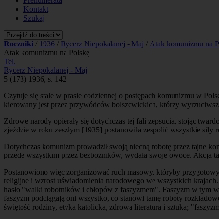
Prenumerata
Kontakt
Szukaj
Roczniki
/
1936
/
Rycerz Niepokalanej - Maj
/
Atak komunizmu na P
Atak komunizmu na Polskę
Tel.
Rycerz Niepokalanej - Maj
5 (173) 1936, s. 142
Czytuje się stale w prasie codziennej o postępach komunizmu w Pol
kierowany jest przez przywódców bolszewickich, którzy wyrzuciwszy 
Zdrowe narody opierały się dotychczas tej fali zepsucia, stojąc twa
zjeździe w roku zeszłym [1935] postanowiła zespolić wszystkie siły 
Dotychczas komunizm prowadził swoją niecną robotę przez tajne kom
przede wszystkim przez bezbożników, wydała swoje owoce. Akcja ta oka
Postanowiono więc zorganizować ruch masowy, któryby przygotowywa
religijne i wzrost uświadomienia narodowego we wszystkich krajach
hasło "walki robotników i chłopów z faszyzmem". Faszyzm w tym wy
faszyzm podciągają oni wszystko, co stanowi tamę roboty rozkładowej
świętość rodziny, etyka katolicka, zdrowa literatura i sztuka; "faszy