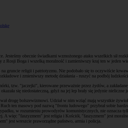
olskę
sce. Jesteśmy obecnie świadkami wzmożonego ataku wszelkich sił rozkł
z Rosji Boga i wszelką moralność i zamieniwszy kraj ten w jeden wie
rdo na gruncie religii i patriotyzmu. Nie podobało się to oczywiście
rozkładowe i zmieniwszy metodę działania - ruszyć na podbój ludzkości
órki, tzw. "jaczejki", kierowane przeważnie przez żydów, a zakładan
zała się niedostateczną, gdyż na jej lep brały się jedynie nieliczne j
ł drogę bolszewizmowi. Udział w nim wziąć mają wszystkie żywioły t
. Ruch ten masowy pod nazwą "frontu ludowego" przybrał sobie bardz
padku, w rozumieniu prowodyrów komunistycznych, nie oznacza tylko 
. A więc "faszyzmem" jest religia i Kościół, "faszyzmem" jest moraln
zmem" jest wreszcie praworządne państwo, armia i policja.