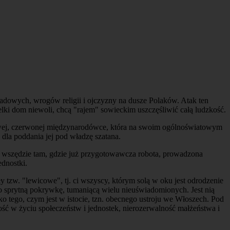
adowych, wrogów religii i ojczyzny na dusze Polaków. Atak ten
lki dom niewoli, chcą "rajem" sowieckim uszczęśliwić całą ludzkość.
 krwawej, czerwonej międzynarodówce, która na swoim ogólnoświatowym
 dla poddania jej pod władzę szatana.
e wszędzie tam, gdzie już przygotowawcza robota, prowadzona
ednostki.
zw. "lewicowe", tj. ci wszyscy, którym solą w oku jest odrodzenie
o sprytną pokrywkę, tumaniącą wielu nieuświadomionych. Jest nią
tego, czym jest w istocie, tzn. obecnego ustroju we Włoszech. Pod
ość w życiu społeczeństw i jednostek, nierozerwalność małżeństwa i