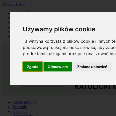
Strona główna
Roczniki
Okładki
Prenumerata
Używamy plików cookie
Kontakt
Szukaj
Ta witryna korzysta z plików cookie i innych t
podstawową funkcjonalność serwisu
,
aby zapew
produktami i usługami oraz personalizować in
Zgoda
Odmawiam
Zmiana ustawień
Strona główna
Roczniki
Okładki