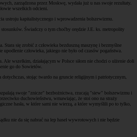
otowych, zarządzona przez Moskwę, wydała już u nas swoje rezultaty.
ałowie wszelkich odcieni.
ęcia ustroju kapitalistycznego i wprowadzenia bolszewizmu.
h stosunków. Świadczy o tym choćby orędzie J.E. ks. metropolity
a. Stara się zrobić z człowieka bezduszną maszynę i bezmyślne
ie upodlenie człowieka, jakiego nie było od czasów pogaństwa.
a. Ale wszelkim, działającym w Polsce siłom nie chodzi o ulżenie doli
czenie go do Sowietów.
dotychczas, stojąc twardo na gruncie religijnym i patriotycznym,
rozpalają swoje "znicze" bezbożnictwa, rzucają "siew" bolszewizmu i
ć przeciwko duchowieństwu, wmawiając, że stoi ono na straży
zne hasła, w które sami nie wierzą, a które wymyślili po to tylko,
zsądku nie da się nabrać na lep haseł wywrotowych i nie będzie