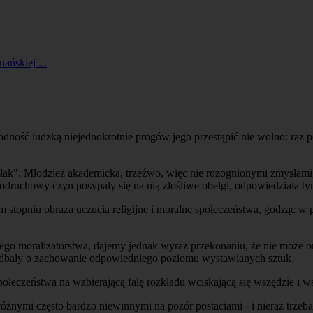
ańskiej ...
ność ludzką niejednokrotnie progów jego przestąpić nie wolno: raz po 
ołak". Młodzież akademicka, trzeźwo, więc nie rozognionymi zmysłami, 
 odruchowy czyn posypały się na nią złośliwe obelgi, odpowiedziała t
topniu obraża uczucia religijne i moralne społeczeństwa, godząc w po
ego moralizatorstwa, dajemy jednak wyraz przekonaniu, że nie może 
ą dbały o zachowanie odpowiedniego poziomu wystawianych sztuk.
ołeczeństwa na wzbierającą falę rozkładu wciskającą się wszędzie i 
nymi często bardzo niewinnymi na pozór postaciami - i nieraz trzeba