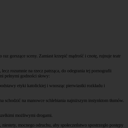
raz gorszące sceny. Zamiast krzepić mądrość i cnotę, rujnuje teatr
lecz rozumnie na rzecz patrząca, do odegrania tej pornografii
ymi pełnymi godności słowy:
dstawy etyki katolickiej i wnosząc pierwiastki rozkładu i
ona schodzić na manowce schlebiania najniższym instynktom tłumów.
wszelkimi możliwymi drogami.
, niestety, mocnego odruchu, aby społeczeństwo spostrzegło postępy