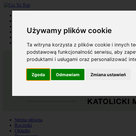
Strona główna
Roczniki
Okładki
Używamy plików cookie
Prenumerata
Kontakt
Szukaj
Ta witryna korzysta z plików cookie i innych t
podstawową funkcjonalność serwisu
,
aby zapew
produktami i usługami oraz personalizować in
Zgoda
Odmawiam
Zmiana ustawień
Strona główna
Roczniki
Okładki