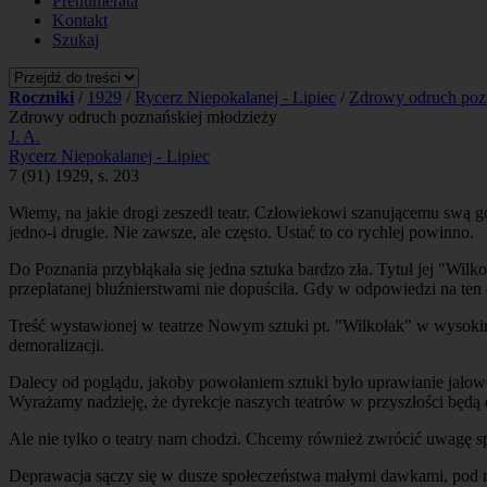
Prenumerata
Kontakt
Szukaj
Roczniki
/
1929
/
Rycerz Niepokalanej - Lipiec
/
Zdrowy odruch pozn
Zdrowy odruch poznańskiej młodzieży
J. A.
Rycerz Niepokalanej - Lipiec
7 (91) 1929, s. 203
Wiemy, na jakie drogi zeszedł teatr. Człowiekowi szanującemu swą god
jedno-i drugie. Nie zawsze, ale często. Ustać to co rychlej powinno.
Do Poznania przybłąkała się jedna sztuka bardzo zła. Tytuł jej "Wilk
przeplatanej bluźnierstwami nie dopuściła. Gdy w odpowiedzi na ten
Treść wystawionej w teatrze Nowym sztuki pt. "Wilkołak" w wysokim s
demoralizacji.
Dalecy od poglądu, jakoby powołaniem sztuki było uprawianie jałow
Wyrażamy nadzieję, że dyrekcje naszych teatrów w przyszłości będ
Ale nie tylko o teatry nam chodzi. Chcemy również zwrócić uwagę sp
Deprawacja sączy się w dusze społeczeństwa małymi dawkami, pod róż