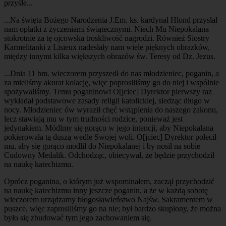
przyśle...
...Na święta Bożego Narodzenia J.Em. ks. kardynał Hlond przysłał
nam opłatki z życzeniami świątecznymi. Niech Mu Niepokalana
stokrotnie za tę ojcowska troskliwość nagrodzi. Również Siostry
Karmelitanki z Lisieux nadesłały nam wiele pięknych obrazków,
między innymi kilka większych obrazów św. Teresy od Dz. Jezus.
...Dnia 11 bm. wieczorem przyszedł do nas młodzieniec, poganin, a
za mieliśmy akurat kolację, więc poprosiliśmy go do niej i wspólnie
spożywaliśmy. Temu poganinowi O[jciec] Dyrektor pierwszy raz
wykładał podstawowe zasady religii katolickiej, siedząc długo w
nocy. Młodzieniec ów wyraził chęć wstąpienia do naszego zakonu,
lecz stawiają mu w tym trudności rodzice, ponieważ jest
jedynakiem. Módlmy się gorąco w jego intencji, aby Niepokalana
pokierowała tą duszą wedle Swojej woli. O[jciec] Dyrektor polecił
mu, aby się gorąco modlił do Niepokalanej i by nosił na sobie
Cudowny Medalik. Odchodząc, obiecywał, że będzie przychodził
na naukę katechizmu.
Oprócz poganina, o którym już wspominałem, zaczął przychodzić
na naukę katechizmu inny jeszcze poganin, a że w każdą sobotę
wieczorem urządzamy błogosławieństwo Najśw. Sakramentem w
puszce, więc zaprosiliśmy go na nie; był bardzo skupiony, że można
było się zbudować tym jego zachowaniem się.