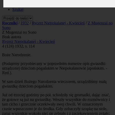
Prenumerata
Kontakt
Szukaj
Roczniki
/
1932
/
Rycerz Niepokalanej - Kwiecień
/
Z Mugenzai no
Sono
Z Mugenzai no Sono
Brak autora
Rycerz Niepokalanej - Kwiecień
4 (124) 1932, s. 114
Boże Narodzenie.
(Podajemy przyobiecany w poprzednim numerze opis gwiazdki
urządzonej dzieciom pogańskim w Niepokalanowie japońskim. -
Red.).
W sam dzień Bożego Narodzenia wieczorem, urządziliśmy małą
gwiazdkę dzieciom pogańskim.
Już od trzeciej godziny po poł. schodziły się gromadki, dając znać,
że gotowe są już na gwiazdkę. Weszły wszystkie do rozmównicy i
tam cicho i grzecznie oczekiwały swej chwili. W oznaczonym
czasie wpuszczono je do środka. Gdy zobaczyły szopkę na stole,
zaraz wszystkie wokoło niej się zebrały i z zaciekawieniem pytały: