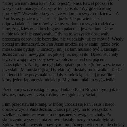
"Korę wa nam desu ka?" (Co to jest?). Nasz Paweł począł i to
wszystko tłumaczyć. Zaczął w ten sposób: "Wy gdzieście się
urodziły?" Wszystkie krzyczą, że w domu u swych rodziców. "A
Pan Jezus, gdzie myślicie?" Tu już każde prawie inaczej
odpowiadało. Jedne mówiły, że też w domu u swych rodziców,
inne, że gdzieś w jakimś bogatym pałacu, a jeszcze inne, że w
niebie tak rożnie zgadywały. Gdy na to wszystko dostawały
przeczącą odpowiedź bezradne, nie wiedziały już co mówić. Wtedy
począł im tłumaczyć, że Pan Jezus urodził się w stajni, gdzie było
mieszkanie bydląt. Tłumaczył im, jak tam musiało być Dzieciątku
Jezus zimno i niewygodnie, jak się nacierpiał itd. Dzieci słuchały
tego z uwagą i wyrażały swe współczucie nad cierpiącem
Dzieciątkiem. Następnie oglądały opłatki polskie (które wyście nam
przysłali i Mamusia O[jca] Dyrektora) i dostały po kawałku. Także
cukierki i inne przysmaki zajadały z radością, czekając na film,
który jeden Japończyk, niejaki p. Miyahara miał im wyświetlić.
Przedtem jeszcze nastąpiła pogadanka o Panu Bogu: o tym, jak to
stworzył nas, zwierzęta, rośliny i w ogóle cały świat.
Film przedstawiał krainę, w której urodził się Pan Jezus i nieco
obrazów życia Pana Jezusa. Dzieci patrzyły na to wszystko z
wielkiem zainteresowaniem i objaśnień z uwagą słuchały. Po
skończeniu wyświetlania znowu dostały różnych smakołyków.
Śpiewały sobie wesoło, bawiły mimo późnego wieczoru, nie chciały