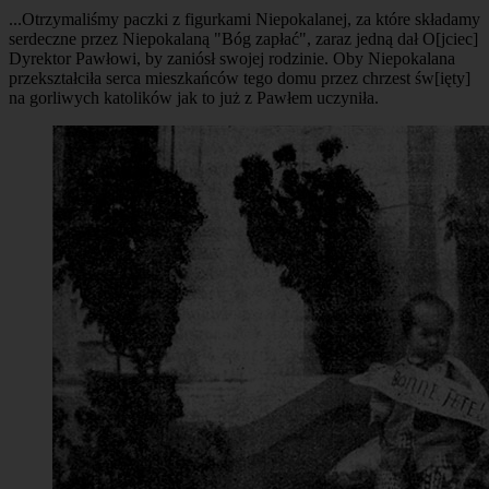
...Otrzymaliśmy paczki z figurkami Niepokalanej, za które składamy
serdeczne przez Niepokalaną "Bóg zapłać", zaraz jedną dał O[jciec]
Dyrektor Pawłowi, by zaniósł swojej rodzinie. Oby Niepokalana
przekształciła serca mieszkańców tego domu przez chrzest św[ięty]
na gorliwych katolików jak to już z Pawłem uczyniła.