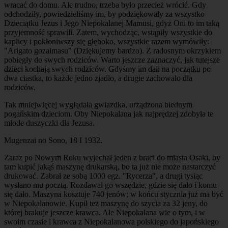
wracać do domu. Ale trudno, trzeba było przecież wrócić. Gdy
odchodziły, powiedzieliśmy im, by podziękowały za wszystko
Dzieciątku Jezus i Jego Niepokalanej Mamusi, gdyż Oni to im taką
przyjemność sprawili. Zatem, wychodząc, wstąpiły wszystkie do
kaplicy i pokłoniwszy się głęboko, wszystkie razem wymówiły:
"Arigato gozaimasu" (Dziękujemy bardzo). Z radosnym okrzykiem
pobiegły do swych rodziców. Warto jeszcze zaznaczyć, jak tutejsze
dzieci kochają swych rodziców. Gdyśmy im dali na początku po
dwa ciastka, to każde jedno zjadło, a drugie zachowało dla
rodziców.
Tak mniejwięcej wyglądała gwiazdka, urządzona biednym
pogańskim dzieciom. Oby Niepokalana jak najprędzej zdobyła te
młode duszyczki dla Jezusa.
Mugenzai no Sono, 18 I 1932.
Zaraz po Nowym Roku wyjechał jeden z braci do miasta Osaki, by
tam kupić jakąś maszynę drukarską, bo ta już nie może nastarczyć
drukować. Zabrał ze sobą 1000 egz. "Rycerza", a drugi tysiąc
wysłano mu pocztą. Rozdawał go wszędzie, gdzie się dało i komu
się dało. Maszyna kosztuje 740 jenów; w końcu stycznia już ma być
w Niepokalanowie. Kupił też maszynę do szycia za 32 jeny, do
której brakuje jeszcze krawca. Ale Niepokalana wie o tym, i w
swoim czasie i krawca z Niepokalanowa polskiego do japońskiego