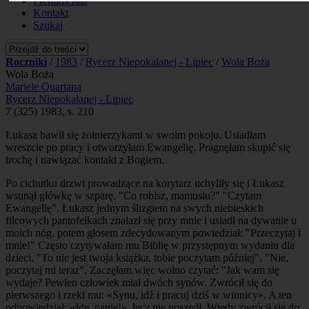
Prenumerata
Kontakt
Szukaj
Roczniki
/
1983
/
Rycerz Niepokalanej - Lipiec
/
Wola Boża
Wola Boża
Mariele Quartana
Rycerz Niepokalanej - Lipiec
7 (325) 1983, s. 210
Łukasz bawił się żołnierzykami w swoim pokoju. Usiadłam
wreszcie po pracy i otworzyłam Ewangelię. Pragnęłam skupić się
trochę i nawiązać kontakt z Bogiem.
Po cichutku drzwi prowadzące na korytarz uchyliły się i Łukasz
wsunął główkę w szparę. "Co robisz, mamusiu?" "Czytam
Ewangelię". Łukasz jednym ślizgiem na swych niebieskich
filcowych pantofelkach znalazł się przy mnie i usiadł na dywanie u
moich nóg, potem głosem zdecydowanym powiedział: "Przeczytaj i
mnie!" Często czytywałam mu Biblię w przystępnym wydaniu dla
dzieci. "To nie jest twoja książka, tobie poczytam później". "Nie,
poczytaj mi teraz". Zaczęłam więc wolno czytać: "Jak wam się
wydaje? Pewien człowiek miał dwóch synów. Zwrócił się do
pierwszego i rzekł mu: «Synu, idź i pracuj dziś w winnicy». A ten
odpowiedział: «Idę, panie!», lecz nie poszedł. Wtedy zwrócił się do