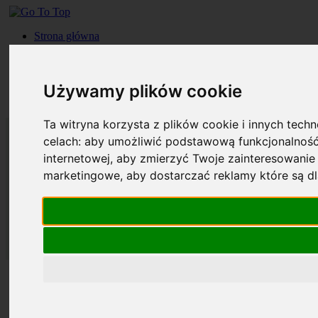
Strona główna
Roczniki
Okładki
Prenumerata
Używamy plików cookie
Kontakt
Szukaj
Ta witryna korzysta z plików cookie i innych tech
celach:
aby umożliwić podstawową funkcjonalność
internetowej
,
aby zmierzyć Twoje zainteresowanie 
marketingowe
,
aby dostarczać reklamy które są d
Strona główna
Roczniki
Okładki