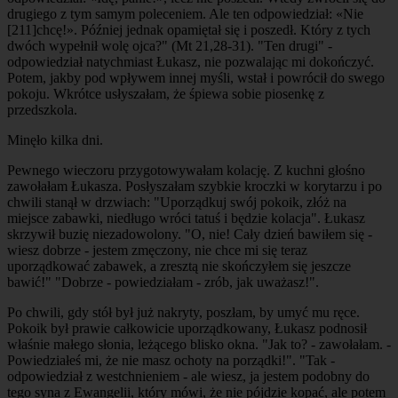
drugiego z tym samym poleceniem. Ale ten odpowiedział: «Nie
[211]
chcę!». Później jednak opamiętał się i poszedł. Który z tych
dwóch wypełnił wolę ojca?" (Mt 21,28-31). "Ten drugi" -
odpowiedział natychmiast Łukasz, nie pozwalając mi dokończyć.
Potem, jakby pod wpływem innej myśli, wstał i powrócił do swego
pokoju. Wkrótce usłyszałam, że śpiewa sobie piosenkę z
przedszkola.
Minęło kilka dni.
Pewnego wieczoru przygotowywałam kolację. Z kuchni głośno
zawołałam Łukasza. Posłyszałam szybkie kroczki w korytarzu i po
chwili stanął w drzwiach: "Uporządkuj swój pokoik, złóż na
miejsce zabawki, niedługo wróci tatuś i będzie kolacja". Łukasz
skrzywił buzię niezadowolony. "O, nie! Cały dzień bawiłem się -
wiesz dobrze - jestem zmęczony, nie chce mi się teraz
uporządkować zabawek, a zresztą nie skończyłem się jeszcze
bawić!" "Dobrze - powiedziałam - zrób, jak uważasz!".
Po chwili, gdy stół był już nakryty, poszłam, by umyć mu ręce.
Pokoik był prawie całkowicie uporządkowany, Łukasz podnosił
właśnie małego słonia, leżącego blisko okna. "Jak to? - zawołałam. -
Powiedziałeś mi, że nie masz ochoty na porządki!". "Tak -
odpowiedział z westchnieniem - ale wiesz, ja jestem podobny do
tego syna z Ewangelii, który mówi, że nie pójdzie kopać, ale potem