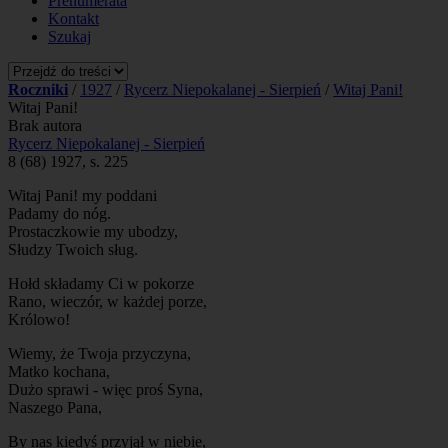
Prenumerata
Kontakt
Szukaj
Roczniki
/
1927
/
Rycerz Niepokalanej - Sierpień
/
Witaj Pani!
Witaj Pani!
Brak autora
Rycerz Niepokalanej - Sierpień
8 (68) 1927, s. 225
Witaj Pani! my poddani
Padamy do nóg.
Prostaczkowie my ubodzy,
Słudzy Twoich sług.
Hołd składamy Ci w pokorze
Rano, wieczór, w każdej porze,
Królowo!
Wiemy, że Twoja przyczyna,
Matko kochana,
Dużo sprawi - więc proś Syna,
Naszego Pana,
By nas kiedyś przyjął w niebie,