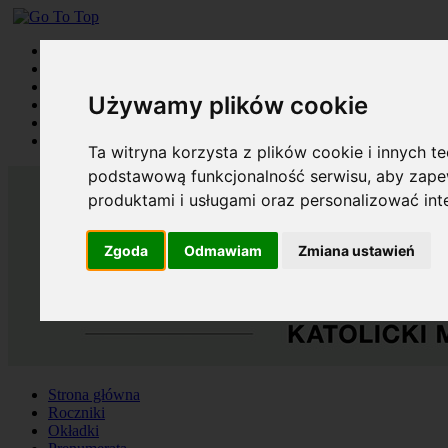
Strona główna
Roczniki
Okładki
Używamy plików cookie
Prenumerata
Kontakt
Szukaj
Ta witryna korzysta z plików cookie i innych t
podstawową funkcjonalność serwisu
,
aby zapew
produktami i usługami oraz personalizować in
Zgoda
Odmawiam
Zmiana ustawień
Strona główna
Roczniki
Okładki