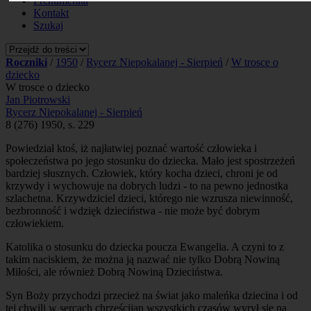
Prenumerata
Kontakt
Szukaj
Roczniki
/
1950
/
Rycerz Niepokalanej - Sierpień
/
W trosce o
dziecko
W trosce o dziecko
Jan Piotrowski
Rycerz Niepokalanej - Sierpień
8 (276) 1950, s. 229
Powiedział ktoś, iż najłatwiej poznać wartość człowieka i
społeczeństwa po jego stosunku do dziecka. Mało jest spostrzeżeń
bardziej słusznych. Człowiek, który kocha dzieci, chroni je od
krzywdy i wychowuje na dobrych ludzi - to na pewno jednostka
szlachetna. Krzywdziciel dzieci, którego nie wzrusza niewinność,
bezbronność i wdzięk dzieciństwa - nie może być dobrym
człowiekiem.
Katolika o stosunku do dziecka poucza Ewangelia. A czyni to z
takim naciskiem, że można ją nazwać nie tylko Dobrą Nowiną
Miłości, ale również Dobrą Nowiną Dzieciństwa.
Syn Boży przychodzi przecież na świat jako maleńka dziecina i od
tej chwili w sercach chrześcijan wszystkich czasów wyrył się na