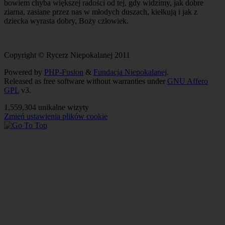
bowiem chyba większej radości od tej, gdy widzimy, jak dobre
ziarna, zasiane przez nas w młodych duszach, kiełkują i jak z
dziecka wyrasta dobry, Boży człowiek.
Copyright © Rycerz Niepokalanej 2011
Powered by
PHP-Fusion
&
Fundacja Niepokalanej
.
Released as free software without warranties under
GNU Affero
GPL
v3.
1,559,304 unikalne wizyty
Zmień ustawienia plików cookie