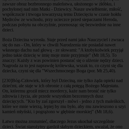
zawsze obraz bezbronnego maleństwa, ułożonego w żłóbku, i
pochylonej nad nim Matki - Dziewicy. Nasze uwielbienie, miłość,
współczucie i trwoga towarzyszą temu Dziecięciu w czasie hołdu
Mędrców ze wschodu, przy ucieczce przed siepaczami Heroda,
podczas pobytu na obczyźnie, przenosząc się bezwiednie na inne
dzieci.
Boża Dziecina wyrosła. Staje przed nami jako Nauczyciel i zwraca
się do nas - On, który w chwili Narodzenia nie posiadał nawet
własnego dachu nad głową - ze słowami: "A ktobykolwiek przyjął
jedno takie dziecię w imię moje mnie przyjmuje" (Mt 18,5). To
znaczy: Każdy z was powinien postarać się o ulżenie nędzy dzieci.
Nagroda za to jest naprawdę królewska, wszak to, co czyni się dla
dziecka, czyni się dla "Wszechmocnego Boga (por. Mt 25,40).
[230]
Bóg-Człowiek, który był Dzieciną, nie tylko żąda opieki nad
dziećmi, ale staje w ich obronie z całą potęgą Bożego Majestatu.
On, któremu groził miecz mordercy, każe nam bronić nie tylko
zdrowia i życia, ale przede wszystkim bezcennych dusz
dziecięcych. "Kto by zaś zgorszył - mówi - jedno z tych maleńkich,
które we mnie wierzą, lepiej by mu było, aby mu zawieszono u szyi
kamień młyński, i pogrążono w głębinie morskiej" (Mt 18,6).
Łatwo można zrozumieć, dlaczego Jezus ukochał szczególnie
dzieci. Świat starożytny gardził słabym dzieckiem, uważał, że ono