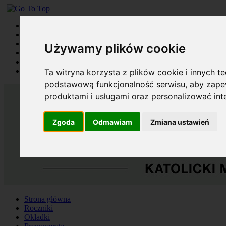
Strona główna
Roczniki
Okładki
Używamy plików cookie
Prenumerata
Kontakt
Szukaj
Ta witryna korzysta z plików cookie i innych t
podstawową funkcjonalność serwisu
,
aby zapew
produktami i usługami oraz personalizować in
Zgoda
Odmawiam
Zmiana ustawień
Strona główna
Roczniki
Okładki