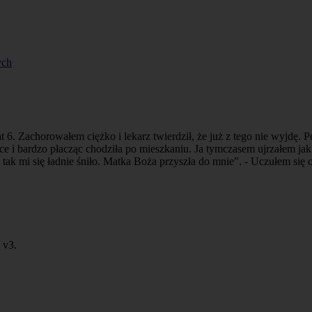
ych
. Zachorowałem ciężko i lekarz twierdził, że już z tego nie wyjdę. Pe
e i bardzo płacząc chodziła po mieszkaniu. Ja tymczasem ujrzałem jak
tak mi się ładnie śniło. Matka Boża przyszła do mnie". - Uczułem się 
v3.