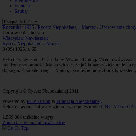
Prenumerata
Kontakt
Szukaj
Roczniki
/
1925
/
Rycerz Niepokalanej - Marzec
/
Uzdrowienie chor
Uzdrowienie chorych
Władysław Nawieśniak
Rycerz Niepokalanej - Marzec
3 (39) 1925, s. 65
Było to w styczniu 1912 roku w Mszanie Dolnej. Miałem wówczas lat 6
traciłem przytomność. Matka widząc, że już konam wzięła mnie ną ręc
dotknęła. Zbudziłem się. - "Mamo, czemuście mnie zbudzili, rzekłem, 
Copyright © Rycerz Niepokalanej 2011
Powered by
PHP-Fusion
&
Fundacja Niepokalanej
.
Released as free software without warranties under
GNU Affero GPL
1,559,304 unikalne wizyty
Zmień ustawienia plików cookie