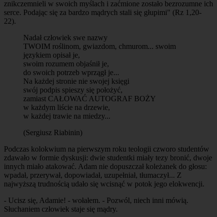
znikczemnieli w swoich myślach i zaćmione zostało bezrozumne ich
serce. Podając się za bardzo mądrych stali się głupimi" (Rz 1,20-
22).
Nadał człowiek swe nazwy
TWOIM roślinom, gwiazdom, chmurom... swoim
językiem opisał je,
swoim rozumem objaśnił je,
do swoich potrzeb wprzągł je...
Na każdej stronie nie swojej księgi
swój podpis spieszy się położyć,
zamiast CAŁOWAĆ AUTOGRAF BOŻY
w każdym liście na drzewie,
w każdej trawie na miedzy...
(Sergiusz Riabinin)
Podczas kolokwium na pierwszym roku teologii czworo studentów
zdawało w formie dyskusji: dwie studentki miały tezy bronić, dwoje
innych miało atakować. Adam nie dopuszczał koleżanek do głosu:
wpadał, przerywał, dopowiadał, uzupełniał, tłumaczył... Z
najwyższą trudnością udało się wcisnąć w potok jego elokwencji.
- Ucisz się, Adamie! - wołałem. - Pozwól, niech inni mówią.
Słuchaniem człowiek staje się mądry.