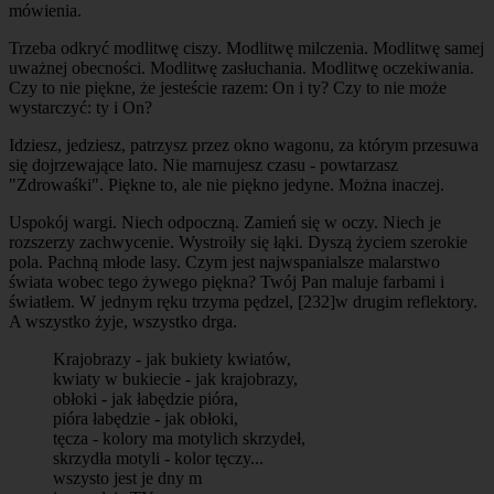
mówienia.
Trzeba odkryć modlitwę ciszy. Modlitwę milczenia. Modlitwę samej
uważnej obecności. Modlitwę zasłuchania. Modlitwę oczekiwania.
Czy to nie piękne, że jesteście razem: On i ty? Czy to nie może
wystarczyć: ty i On?
Idziesz, jedziesz, patrzysz przez okno wagonu, za którym przesuwa
się dojrzewające lato. Nie marnujesz czasu - powtarzasz
"Zdrowaśki". Piękne to, ale nie piękno jedyne. Można inaczej.
Uspokój wargi. Niech odpoczną. Zamień się w oczy. Niech je
rozszerzy zachwycenie. Wystroiły się łąki. Dyszą życiem szerokie
pola. Pachną młode lasy. Czym jest najwspanialsze malarstwo
świata wobec tego żywego piękna? Twój Pan maluje farbami i
światłem. W jednym ręku trzyma pędzel,
[232]
w drugim reflektory.
A wszystko żyje, wszystko drga.
Krajobrazy - jak bukiety kwiatów,
kwiaty w bukiecie - jak krajobrazy,
obłoki - jak łabędzie pióra,
pióra łabędzie - jak obłoki,
tęcza - kolory ma motylich skrzydeł,
skrzydła motyli - kolor tęczy...
wszysto jest je dny m