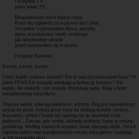
i wszędzie TY,
przez wieki TY...
Błogosławiona niech będzie cisza!
Przez nią najłatwiej mi wpływać do Ciebie.
Wszystkie wypowiadane słowa, muzykę,
śpiew pozostawiasz wtedy na brzegu,
jak niepotrzebne ubranie
przed zanurzeniem się w morzu.
(Sergiusz Riabinin)
Kwiaty, kwiaty, kwiaty.
Gdzie kupiły szałowe szminki? Kto je nauczył zestawiania barw? W
jakim PEWEXie znalazły urzekającą dyskrecję kolorów? Nie
kupiły, nie znalazły i nie szukały. Produkują same. Mają własne
minilaboratoria barwników.
Większe salony opłacają plastyków; witryny. Bóg jest największym
artystą tej ziemi. Artyści przez wiele lat studiują kształty i kolory...
Kaczeniec, jabłoń i bratek nie zapisują się do akademii sztuk
pięknych... Zawsze, gdy trzeba, zdobędą perfumy. Same je zresztą
produkują. Według własnych receptur. Same mieszają olejki. Od ich
zapachu ludzie oraz najodporniejsze owady tracą głowy i wpadają
w ich przesłodki jasyr.