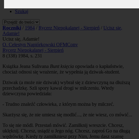
Prenumerata
Kontakt
Szukaj
Roczniki
/
1984
/
Rycerz Niepokalanej - Sierpień
/
Ucisz się,
Adamie!
Ucisz się, Adamie!
O. Celestyn Napiórkowski OFMConv
Rycerz Niepokalanej - Sierpień
8 (338) 1984, s. 231
Książka Jeana Sulivana
Bunt księcia
opowiada o kapłaństwie,
chociaż odnosi się wrażenie, że wypełnia ją dziwak-student.
Dziwak (a może nie dziwak) wybrał się z dziewczyną na dłuższą
przechadzkę. Szli spory kawal drogi w milczeniu. Wtedy
dziewczyna powiedziała:
- Trudno znaleźć człowieka, z którym można by milczeć.
Skarżysz się, że nie umiesz się modlić..., że nie wiesz, co mówić...
To się nie módl. Przestań mówić. Zamilknij wreszcie. Chcesz,
uklęknij. Chcesz, usiądź u Jego nóg. Chcesz, zaproś Go na długą
wędrówkę. Kiedy ty zamilkniesz przy Nim, Jemu dasz szansę