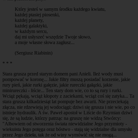
Który jesteś w samym środku każdego kwiatu,
każdej ptasiej piosenki,
każdej planety,
każdej galaktyki,
w każdym sercu,
daj mi usłyszeć wszędzie Twoje słowo,
a moje własne słowa zagłusz...
(Sergiusz Riabinin)
* * *
Stara grusza przed starym domem pani Anieli. Ileż wody musi
pompować w koronę... Jakie filtry muszą posiadać korzenie, jakie
rury pień, jakie rurki gałęzie, jakie rureczki gałązki, jakie
minirureczki - liście... Ten stary dom wie, co to są rury i rurki.
Wciąż pękają, wciąż kłopoty z zaciekami, wciąż coś się zatyka... Ta
stara grusza kilkadziesiąt lat pompuje bez awarii. Nie przeciekają
złącza, nie rdzewieją jej wodociągi; dziwi się grusza i nie wie, po co
istnieje hydraulik. A św. Paweł apostoł w Liście do Rzymian dziwi
się, że są ludzie, którzy patrząc na gruszę nie widzą Stwórcy:
"Albowiem od stworzenia świata niewidzialne Jego przymioty -
wiekuista Jego potęga oraz bóstwo - stają się widzialne dla umysłu
przez Jego dzieła, tak że od winy wymówić się nie mogą...