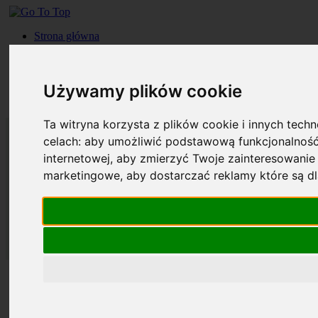
Strona główna
Roczniki
Okładki
Prenumerata
Używamy plików cookie
Kontakt
Szukaj
Ta witryna korzysta z plików cookie i innych tech
celach:
aby umożliwić podstawową funkcjonalność
internetowej
,
aby zmierzyć Twoje zainteresowanie 
marketingowe
,
aby dostarczać reklamy które są d
Strona główna
Roczniki
Okładki