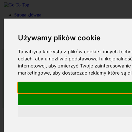
Strona główna
Roczniki
Okładki
Prenumerata
Używamy plików cookie
Kontakt
Szukaj
Ta witryna korzysta z plików cookie i innych tech
celach:
aby umożliwić podstawową funkcjonalność
internetowej
,
aby zmierzyć Twoje zainteresowanie 
marketingowe
,
aby dostarczać reklamy które są d
Strona główna
Roczniki
Okładki