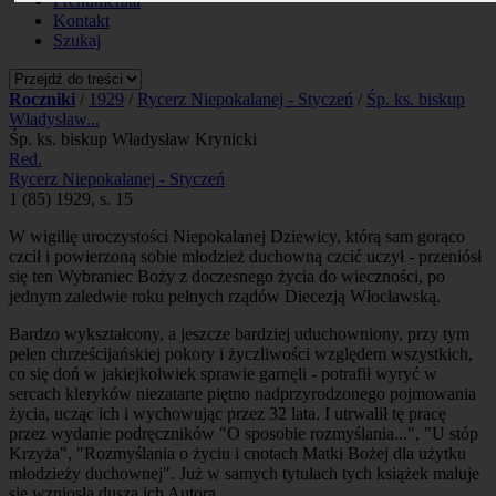
Prenumerata
Kontakt
Szukaj
Roczniki
/
1929
/
Rycerz Niepokalanej - Styczeń
/
Śp. ks. biskup
Władysław...
Śp. ks. biskup Władysław Krynicki
Red.
Rycerz Niepokalanej - Styczeń
1 (85) 1929, s. 15
W wigilię uroczystości Niepokalanej Dziewicy, którą sam gorąco
czcił i powierzoną sobie młodzież duchowną czcić uczył - przeniósł
się ten Wybraniec Boży z doczesnego życia do wieczności, po
jednym zaledwie roku pełnych rządów Diecezją Włocławską.
Bardzo wykształcony, a jeszcze bardziej uduchowniony, przy tym
pełen chrześcijańskiej pokory i życzliwości względem wszystkich,
co się doń w jakiejkolwiek sprawie garnęli - potrafił wyryć w
sercach kleryków niezatarte piętno nadprzyrodzonego pojmowania
życia, ucząc ich i wychowując przez 32 lata. I utrwalił tę pracę
przez wydanie podręczników "O sposobie rozmyślania...", "U stóp
Krzyża", "Rozmyślania o życiu i cnotach Matki Bożej dla użytku
młodzieży duchownej". Już w samych tytułach tych książek maluje
się wzniosła dusza ich Autora...