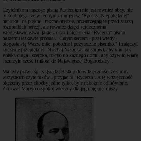
Czytelnikom naszego pisma Pasterz ten nie jest również obcy, nie
tylko dlatego, że w jednym z numerów "Rycerza Niepokalanej"
napotkali na piękne i mocne orędzie, przestrzegające przed zarazą
różnorakich herezji, ale również dzięki serdecznemu
Błogosławieństwu, jakie z okazji pięciolecia "Rycerza" pismu
naszemu łaskawie przesłał. "Całym sercem - pisał wtedy -
błogosławię Wasze miłe, pobożne i pożyteczne pisemko." I załączył
życzenie przepiękne: "Niechaj Niepokalana sprawi, aby ono, jak
Polska długa i szeroka, traciło do każdego domu, aby ożywiło wiarę
i szerzyło cześć i miłość do Najświętszej Bogarodzicy".
Ma tedy prawo śp. Ks[siądz] Biskup do wdzięczności ze strony
wszystkich czytelników i przyjaciół "Rycerza". A tę wdzięczność
okażemy przez choćby jedno tylko, byle nabożnie odmówione,
Zdrowaś Maryjo o spokój wieczny dla jego pięknej duszy.