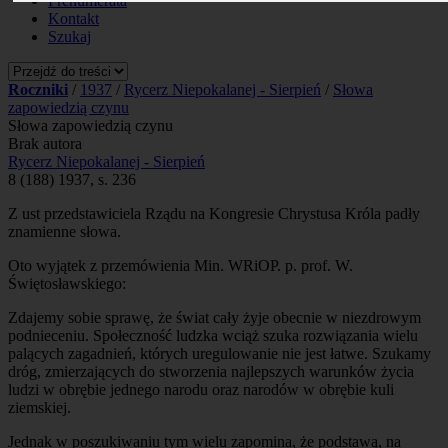
Prenumerata
Kontakt
Szukaj
Roczniki
/
1937
/
Rycerz Niepokalanej - Sierpień
/
Słowa
zapowiedzią czynu
Słowa zapowiedzią czynu
Brak autora
Rycerz Niepokalanej - Sierpień
8 (188) 1937, s. 236
Z ust przedstawiciela Rządu na Kongresie Chrystusa Króla padły
znamienne słowa.
Oto wyjątek z przemówienia Min. WRiOP. p. prof. W.
Świętosławskiego:
Zdajemy sobie sprawę, że świat cały żyje obecnie w niezdrowym
podnieceniu. Społeczność ludzka wciąż szuka rozwiązania wielu
palących zagadnień, których uregulowanie nie jest łatwe. Szukamy
dróg, zmierzających do stworzenia najlepszych warunków życia
ludzi w obrębie jednego narodu oraz narodów w obrębie kuli
ziemskiej.
Jednak w poszukiwaniu tym wielu zapomina, że podstawą, na