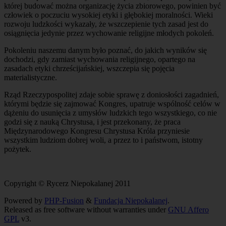
której budować można organizację życia zbiorowego, powinien być
człowiek o poczuciu wysokiej etyki i głębokiej moralności. Wieki
rozwoju ludzkości wykazały, że wszczepienie tych zasad jest do
osiągnięcia jedynie przez wychowanie religijne młodych pokoleń.
Pokoleniu naszemu danym było poznać, do jakich wyników się
dochodzi, gdy zamiast wychowania religijnego, opartego na
zasadach etyki chrześcijańskiej, wszczepia się pojęcia
materialistyczne.
Rząd Rzeczypospolitej zdaje sobie sprawę z doniosłości zagadnień,
którymi będzie się zajmować Kongres, upatruje wspólność celów w
dążeniu do usunięcia z umysłów ludzkich tego wszystkiego, co nie
godzi się z nauką Chrystusa, i jest przekonany, że praca
Międzynarodowego Kongresu Chrystusa Króla przyniesie
wszystkim ludziom dobrej woli, a przez to i państwom, istotny
pożytek.
Copyright © Rycerz Niepokalanej 2011
Powered by
PHP-Fusion
&
Fundacja Niepokalanej
.
Released as free software without warranties under
GNU Affero
GPL
v3.