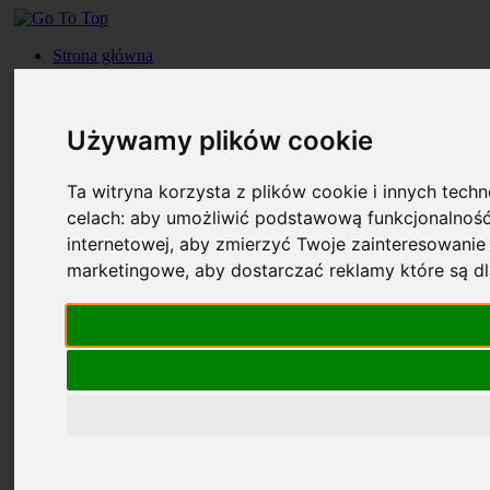
Strona główna
Roczniki
Okładki
Prenumerata
Używamy plików cookie
Kontakt
Szukaj
Ta witryna korzysta z plików cookie i innych tech
celach:
aby umożliwić podstawową funkcjonalność
internetowej
,
aby zmierzyć Twoje zainteresowanie 
marketingowe
,
aby dostarczać reklamy które są d
Strona główna
Roczniki
Okładki