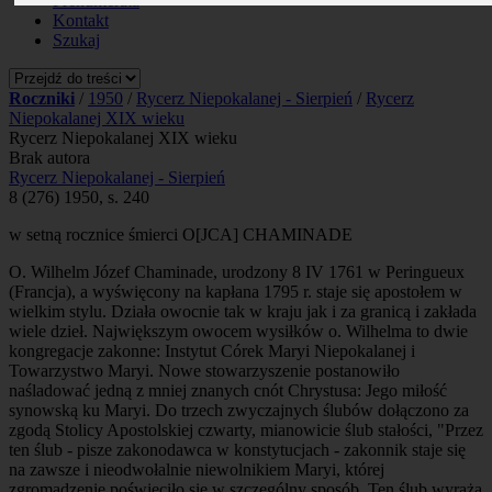
Prenumerata
Kontakt
Szukaj
Roczniki
/
1950
/
Rycerz Niepokalanej - Sierpień
/
Rycerz
Niepokalanej XIX wieku
Rycerz Niepokalanej XIX wieku
Brak autora
Rycerz Niepokalanej - Sierpień
8 (276) 1950, s. 240
w setną rocznice śmierci O[JCA] CHAMINADE
O. Wilhelm Józef Chaminade, urodzony 8 IV 1761 w Peringueux
(Francja), a wyświęcony na kapłana 1795 r. staje się apostołem w
wielkim stylu. Działa owocnie tak w kraju jak i za granicą i zakłada
wiele dzieł. Największym owocem wysiłków o. Wilhelma to dwie
kongregacje zakonne: Instytut Córek Maryi Niepokalanej i
Towarzystwo Maryi. Nowe stowarzyszenie postanowiło
naśladować jedną z mniej znanych cnót Chrystusa: Jego miłość
synowską ku Maryi. Do trzech zwyczajnych ślubów dołączono za
zgodą Stolicy Apostolskiej czwarty, mianowicie ślub stałości, "Przez
ten ślub - pisze zakonodawca w konstytucjach - zakonnik staje się
na zawsze i nieodwołalnie niewolnikiem Maryi, której
zgromadzenie poświęciło się w szczególny sposób. Ten ślub wyraża