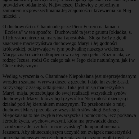
prawdziwe oddanie się Najświętszej Dziewicy z pobożnym
zamiarem rozpowszechniania Jej znajomości i krzewienia ku Niej
miłości".
O duchowości o. Chaminade pisze Piero Ferrero na łamach
"Ecclesia" w ten sposób: "Duchowość ta jest z gruntu
[okładka, s.
III]
chrystocentryczna, maryjna i apostolska. Sługa Boży zgłębił
znaczenie macierzyństwa duchowego Maryi i Jej godności
królewskiej, odkrywając w tym podwalinę naszego wcielenia.
Maryja znała dzieło odkupienia w całej jego pełni. Rozumiała, że
rodząc Jezusa, rodzi Go całego tak w Jego ciele naturalnym, jak i w
Ciele mistycznym.
Według wyrażenia o. Chaminade Niepokalana jest nieprzejednanym
wrogiem szatana, wyrywa dusze z grzechu i daje im życie Łaski,
korzystając z zasług odkupienia. Taką jest misja macierzyńska
Maryi, misja, potrzebująca do swej realizacji wszystkich synów
duchowych Maryi, którzy będą żywić ku Niej miłość dziecięcą i
działać pod Jej kierunkiem matczynym. To przekonanie o misji
duchowej Maryi przebija ze wszystkich słów sługi Bożego;
Niepokalana to nie zwykła towarzyszka i pomocnica, lecz podstawa
i źródło życia, wychowawczyni, która ma prowadzić dusze
"zrodzone z Jej czułości macierzyńskiej" do upodobnienia z
Jezusem, Aby skuteczniejszym uczynić ten związek macierzyński
potrzeba intensywnego zjednoczenia życia, czynu, woli i myśli z