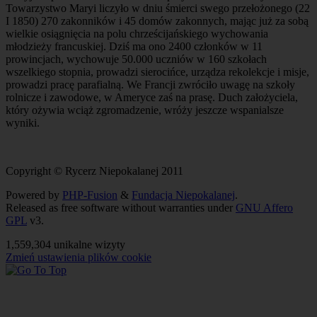
Towarzystwo Maryi liczyło w dniu śmierci swego przełożonego (22
I 1850) 270 zakonników i 45 domów zakonnych, mając już za sobą
wielkie osiągnięcia na polu chrześcijańskiego wychowania
młodzieży francuskiej. Dziś ma ono 2400 członków w 11
prowincjach, wychowuje 50.000 uczniów w 160 szkołach
wszelkiego stopnia, prowadzi sierocińce, urządza rekolekcje i misje,
prowadzi pracę parafialną. We Francji zwróciło uwagę na szkoły
rolnicze i zawodowe, w Ameryce zaś na prasę. Duch założyciela,
który ożywia wciąż zgromadzenie, wróży jeszcze wspanialsze
wyniki.
Copyright © Rycerz Niepokalanej 2011
Powered by
PHP-Fusion
&
Fundacja Niepokalanej
.
Released as free software without warranties under
GNU Affero
GPL
v3.
1,559,304 unikalne wizyty
Zmień ustawienia plików cookie