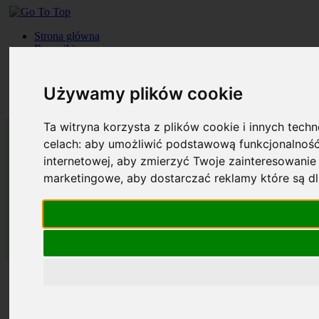
Strona główna
Roczniki
Okładki
Prenumerata
Kontakt
Używamy plików cookie
Szukaj
Ta witryna korzysta z plików cookie i innych tech
celach:
aby umożliwić podstawową funkcjonalność
internetowej
,
aby zmierzyć Twoje zainteresowanie 
marketingowe
,
aby dostarczać reklamy które są d
Strona główna
Roczniki
Okładki