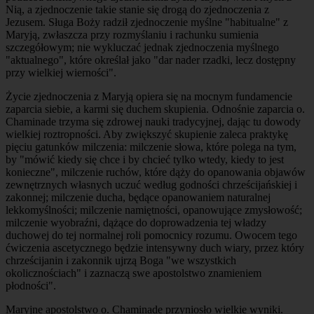
Nią, a zjednoczenie takie stanie się drogą do zjednoczenia z
Jezusem. Sługa Boży radził zjednoczenie myślne "habitualne" z
Maryją, zwłaszcza przy rozmyślaniu i rachunku sumienia
szczegółowym; nie wykluczać jednak zjednoczenia myślnego
"aktualnego", które określał jako "dar nader rzadki, lecz dostępny
przy wielkiej wierności".
Życie zjednoczenia z Maryją opiera się na mocnym fundamencie
zaparcia siebie, a karmi się duchem skupienia. Odnośnie zaparcia o.
Chaminade trzyma się zdrowej nauki tradycyjnej, dając tu dowody
wielkiej roztropności. Aby zwiększyć skupienie zaleca praktykę
pięciu gatunków milczenia: milczenie słowa, które polega na tym,
by "mówić kiedy się chce i by chcieć tylko wtedy, kiedy to jest
konieczne", milczenie ruchów, które dąży do opanowania objawów
zewnętrznych własnych uczuć według godności chrześcijańskiej i
zakonnej; milczenie ducha, będące opanowaniem naturalnej
lekkomyślności; milczenie namiętności, opanowujące zmysłowość;
milczenie wyobraźni, dążące do doprowadzenia tej władzy
duchowej do tej normalnej roli pomocnicy rozumu. Owocem tego
ćwiczenia ascetycznego będzie intensywny duch wiary, przez który
chrześcijanin i zakonnik ujrzą Boga "we wszystkich
okolicznościach" i zaznaczą swe apostolstwo znamieniem
płodności".
Maryjne apostolstwo o. Chaminade przyniosło wielkie wyniki.